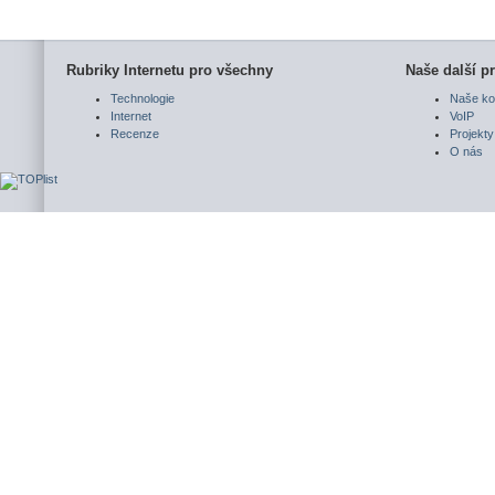
Rubriky Internetu pro všechny
Naše další pr
Technologie
Naše ko
Internet
VoIP
Recenze
Projekty
O nás