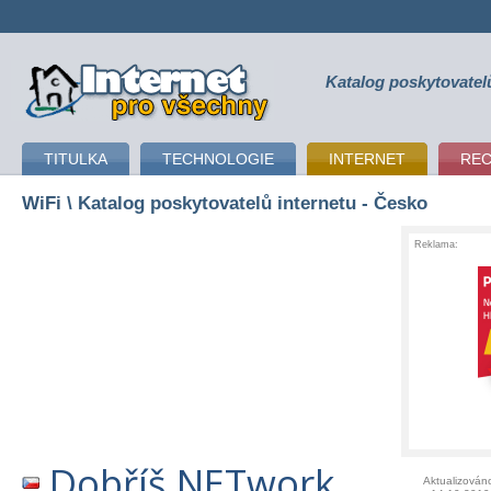
Katalog poskytovatel
připojení k internetu
TITULKA
TECHNOLOGIE
INTERNET
RE
WiFi
\ Katalog poskytovatelů internetu - Česko
Reklama:
Dobříš.NETwork
Aktualizován