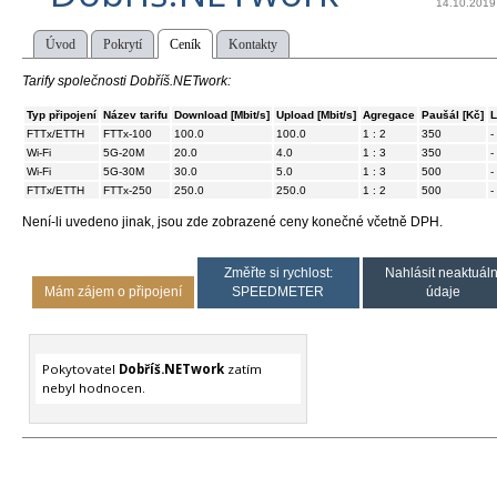
14.10.2019
Úvod
Pokrytí
Ceník
Kontakty
Tarify společnosti Dobříš.NETwork:
Typ připojení
Název tarifu
Download [Mbit/s]
Upload [Mbit/s]
Agregace
Paušál [Kč]
L
FTTx/ETTH
FTTx-100
100.0
100.0
1 : 2
350
-
Wi-Fi
5G-20M
20.0
4.0
1 : 3
350
-
Wi-Fi
5G-30M
30.0
5.0
1 : 3
500
-
FTTx/ETTH
FTTx-250
250.0
250.0
1 : 2
500
-
Není-li uvedeno jinak, jsou zde zobrazené ceny konečné včetně DPH.
Změřte si rychlost:
Nahlásit neaktuáln
Mám zájem o připojení
SPEEDMETER
údaje
Pokytovatel
Dobříš.NETwork
zatím
nebyl hodnocen.