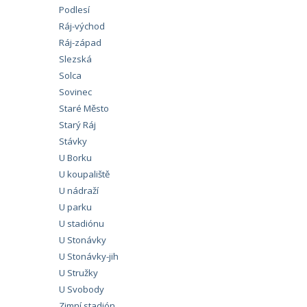
Podlesí
Ráj-východ
Ráj-západ
Slezská
Solca
Sovinec
Staré Město
Starý Ráj
Stávky
U Borku
U koupaliště
U nádraží
U parku
U stadiónu
U Stonávky
U Stonávky-jih
U Stružky
U Svobody
Zimní stadión