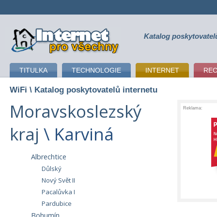
Katalog poskytovatel
připojení k internetu
TITULKA
TECHNOLOGIE
INTERNET
RE
WiFi
\ Katalog poskytovatelů internetu
Moravskoslezský
Reklama:
kraj
\ Karviná
Albrechtice
Důlský
Nový Svět II
Pacalůvka I
Pardubice
Bohumín