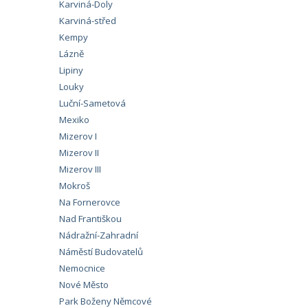
Karviná-Doly
Karviná-střed
Kempy
Lázně
Lipiny
Louky
Luční-Sametová
Mexiko
Mizerov I
Mizerov II
Mizerov III
Mokroš
Na Fornerovce
Nad Františkou
Nádražní-Zahradní
Náměstí Budovatelů
Nemocnice
Nové Město
Park Boženy Němcové