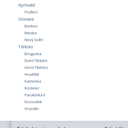
Rychvald
Podlesí
Stonava
Bonkov
Mexiko
Nový Svět I
Těrlicko
Broguvka
Dolní Těrlicko
Horní Těrlicko
Hradiště
Kamenka
Kostelec
Pacalůvka II
Rozsudek
Vrazidlo