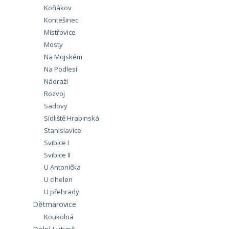
Koňákov
Kontešinec
Mistřovice
Mosty
Na Mojském
Na Podlesí
Nádraží
Rozvoj
Sadovy
Sídliště Hrabinská
Stanislavice
Svibice I
Svibice II
U Antoníčka
U cihelen
U přehrady
Dětmarovice
Koukolná