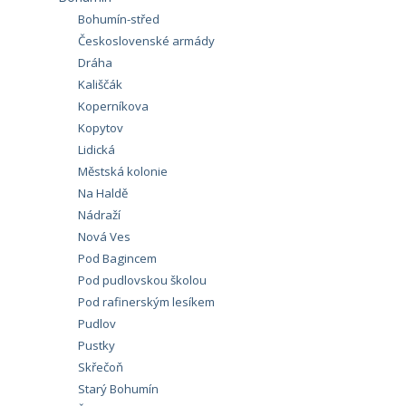
Bohumín-střed
Československé armády
Dráha
Kališčák
Koperníkova
Kopytov
Lidická
Městská kolonie
Na Haldě
Nádraží
Nová Ves
Pod Bagincem
Pod pudlovskou školou
Pod rafinerským lesíkem
Pudlov
Pustky
Skřečoň
Starý Bohumín