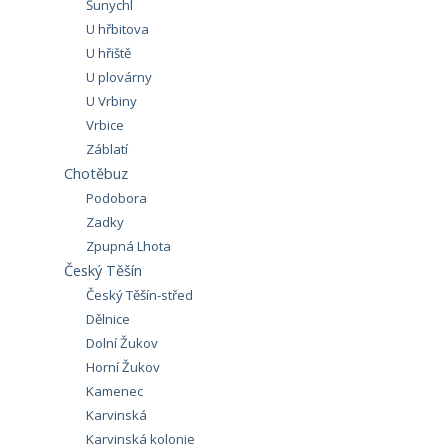
Šunychl
U hřbitova
U hřiště
U plovárny
U Vrbiny
Vrbice
Záblatí
Chotěbuz
Podobora
Zadky
Zpupná Lhota
Český Těšín
Český Těšín-střed
Dělnice
Dolní Žukov
Horní Žukov
Kamenec
Karvinská
Karvinská kolonie