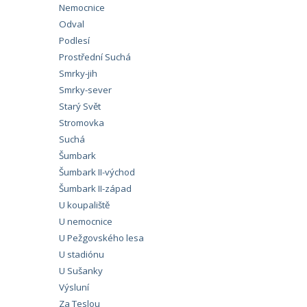
Nemocnice
Odval
Podlesí
Prostřední Suchá
Smrky-jih
Smrky-sever
Starý Svět
Stromovka
Suchá
Šumbark
Šumbark II-východ
Šumbark II-západ
U koupaliště
U nemocnice
U Pežgovského lesa
U stadiónu
U Sušanky
Výsluní
Za Teslou