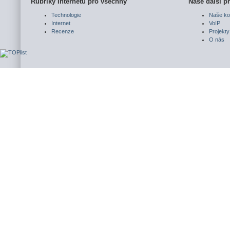
Rubriky Internetu pro všechny
Naše další pr
Technologie
Naše ko
Internet
VoIP
Recenze
Projekty
O nás