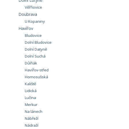
Dolní Lutyně
Věřňovice
Doubrava
U Kopaniny
Havířov
Bludovice
Dolní Bludovice
Dolní Datyně
Dolní Suchá
Důlňák
Havířov-střed
Hornosušská
Kaliště
Lidická
Lučina
Merkur
Na lánech
Nábřeží
Nádraží