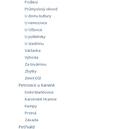
Podlesí
Průmyslový obvod
U domu kultury
U nemocnice
U Olšovce
U polikliniky
U stadiónu
Václavka
Výhoda
Za továrnou
Zbytky
Zimní Důl
Petrovice u Karviné
Dolní Marklovice
Karvinské Hranice
Kempy
Prstná
Závada
Petřvald