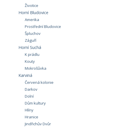
Životice
Horní Bludovice
Amerika
Prostřední Bludovice
Špluchov
Záguří
Horní Suchá
K prádlu
Kouty
Mokrošůvka
Karviná
Červená kolonie
Darkov
Dolní
Dům kultury
Hlíny
Hranice
Jindřichův Dvůr