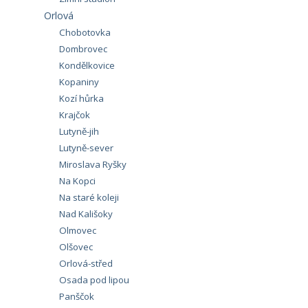
Orlová
Chobotovka
Dombrovec
Kondělkovice
Kopaniny
Kozí hůrka
Krajčok
Lutyně-jih
Lutyně-sever
Miroslava Ryšky
Na Kopci
Na staré koleji
Nad Kališoky
Olmovec
Olšovec
Orlová-střed
Osada pod lipou
Panščok