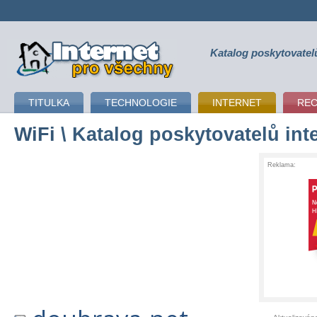
Katalog poskytovatel
připojení k internetu
TITULKA
TECHNOLOGIE
INTERNET
RE
WiFi
\ Katalog poskytovatelů int
Reklama: