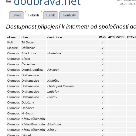
doubrava.net
Aktualizován
19.03.2015
Úvod
Pokrytí
Ceník
Kontakty
Dostupnost připojení k internetu od společnosti d
okres
obec
část obce
Wi-Fi
ADSL/VDSL
FTTx
Kolín
Tři Dvory
✓
Liberec
Dětřichov
✓
Olomouc
Bílá Lhota
Hradečná
✓
Olomouc
Bílsko
✓
Olomouc
Červenka
✓
Olomouc
Dlouhá Loučka
Plinkout
✓
Olomouc
Drahanovice
✓
Olomouc
Drahanovice
Kníničky
✓
Olomouc
Drahanovice
Lhota pod Kosířem
✓
Olomouc
Drahanovice
Ludéřov
✓
Olomouc
Drahanovice
Střížov
✓
Olomouc
Dubčany
✓
Olomouc
Haňovice
✓
Olomouc
Hněvotín
✓
Olomouc
Křelov-Břuchotín
✓
Olomouc
Křelov-Břuchotín
Břuchotín
✓
Olomouc
Křelov-Břuchotín
Křelov
✓
Olomouc
Litovel
✓