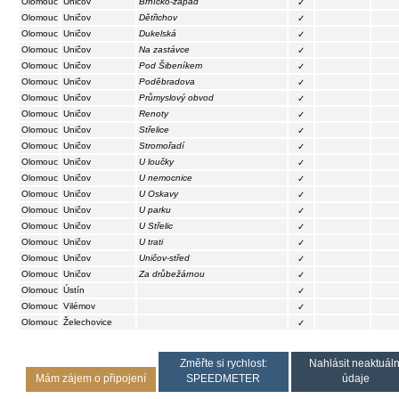
Olomouc
Uničov
Brníčko-západ
✓
Olomouc
Uničov
Dětřichov
✓
Olomouc
Uničov
Dukelská
✓
Olomouc
Uničov
Na zastávce
✓
Olomouc
Uničov
Pod Šibeníkem
✓
Olomouc
Uničov
Poděbradova
✓
Olomouc
Uničov
Průmyslový obvod
✓
Olomouc
Uničov
Renoty
✓
Olomouc
Uničov
Střelice
✓
Olomouc
Uničov
Stromořadí
✓
Olomouc
Uničov
U loučky
✓
Olomouc
Uničov
U nemocnice
✓
Olomouc
Uničov
U Oskavy
✓
Olomouc
Uničov
U parku
✓
Olomouc
Uničov
U Střelic
✓
Olomouc
Uničov
U trati
✓
Olomouc
Uničov
Uničov-střed
✓
Olomouc
Uničov
Za drůbežárnou
✓
Olomouc
Ústín
✓
Olomouc
Vilémov
✓
Olomouc
Želechovice
✓
Změřte si rychlost:
Nahlásit neaktuáln
Mám zájem o připojení
SPEEDMETER
údaje