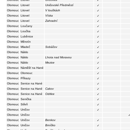
✓
Olomouc
Litovel
Uničovské Předměstí
✓
Olomouc
Litovel
V loučkách
✓
Olomouc
Litovel
Víska
✓
Olomouc
Litovel
Zahradní
✓
Olomouc
Loučany
✓
Olomouc
Loučka
✓
Olomouc
Luběnice
✓
Olomouc
Měrotín
✓
Olomouc
Mladeč
Sobáčov
✓
Olomouc
Náklo
✓
Olomouc
Náklo
Lhota nad Moravou
✓
Olomouc
Náklo
Mezice
✓
Olomouc
Náměšť na Hané
✓
Olomouc
Olomouc
✓
Olomouc
Příkazy
✓
Olomouc
Senice na Hané
✓
Olomouc
Senice na Hané
Cakov
✓
Olomouc
Senice na Hané
Odrlice
✓
Olomouc
Senička
✓
Olomouc
Střeň
✓
Olomouc
Uničov
✓
Olomouc
Uničov
Olomouc
Uničov
Benkov
✓
Olomouc
Uničov
Brníčko
✓