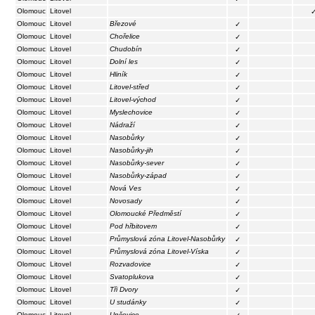
Olomouc
Litovel
Olomouc
Litovel
Březové
✓
Olomouc
Litovel
Chořelice
✓
Olomouc
Litovel
Chudobín
✓
Olomouc
Litovel
Dolní les
✓
Olomouc
Litovel
Hliník
✓
Olomouc
Litovel
Litovel-střed
✓
Olomouc
Litovel
Litovel-východ
✓
Olomouc
Litovel
Myslechovice
✓
Olomouc
Litovel
Nádraží
✓
Olomouc
Litovel
Nasobůrky
✓
Olomouc
Litovel
Nasobůrky-jih
✓
Olomouc
Litovel
Nasobůrky-sever
✓
Olomouc
Litovel
Nasobůrky-západ
✓
Olomouc
Litovel
Nová Ves
✓
Olomouc
Litovel
Novosady
✓
Olomouc
Litovel
Olomoucké Předměstí
✓
Olomouc
Litovel
Pod hřbitovem
✓
Olomouc
Litovel
Průmyslová zóna Litovel-Nasobůrky
✓
Olomouc
Litovel
Průmyslová zóna Litovel-Víska
✓
Olomouc
Litovel
Rozvadovice
✓
Olomouc
Litovel
Svatoplukova
✓
Olomouc
Litovel
Tři Dvory
✓
Olomouc
Litovel
U studánky
✓
Olomouc
Litovel
Unčovice