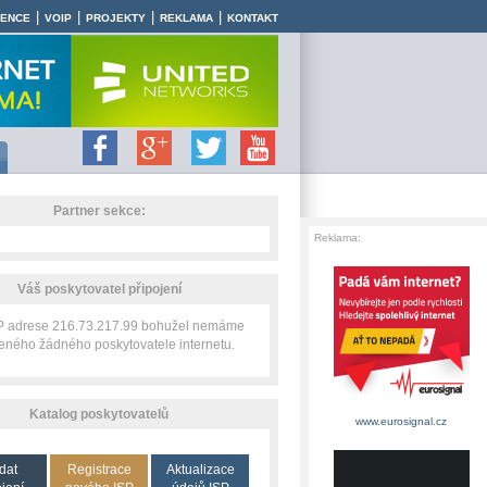
|
|
|
|
RENCE
VOIP
PROJEKTY
REKLAMA
KONTAKT
Partner sekce:
Reklama:
Váš poskytovatel připojení
IP adrese 216.73.217.99 bohužel nemáme
zeného žádného poskytovatele internetu.
Katalog poskytovatelů
www.eurosignal.cz
dat
Registrace
Aktualizace