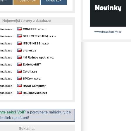
ojení
nového ISP
údajů ISP
Nejnovější zprávy z databáze
tualizace
COMFEEL s.r.o.
www.drzakanteny.cz
tualizace
SELECT SYSTEM, s.r.o.
tualizace
ITBUSINESS, s.r.o.
tualizace
vranet.cz
tualizace
4M Rožnov spol. s r.o.
tualizace
ZděchovNET
tualizace
Corelia.cz
tualizace
SPCom s.r.o.
tualizace
RAAB Computer
tualizace
Rousinovsko.net
ivte sekci VoIP
a porovnejte nabídku více
desítek operátorů!
Reklama: