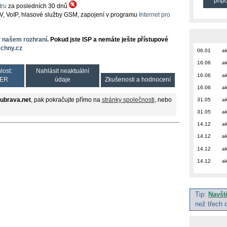
přip
ru
za posledních 30 dnů
TV, VoIP, hlasové služby GSM, zapojení v programu
Internet pro
v našem rozhraní
. Pokud jste ISP a nemáte ješte přístupové
chny.cz
06.01
ak
16.06
ak
lost:
Nahlásit neaktuální
16.06
ak
ER
údaje
Zkušenosti a hodnocení
16.06
ak
31.05
ak
ubrava.net
, pak pokračujte přímo na
stránky společnosti
, nebo
31.05
ak
14.12
ak
14.12
ak
14.12
ak
14.12
ak
Tip:
Navšt
než třech 