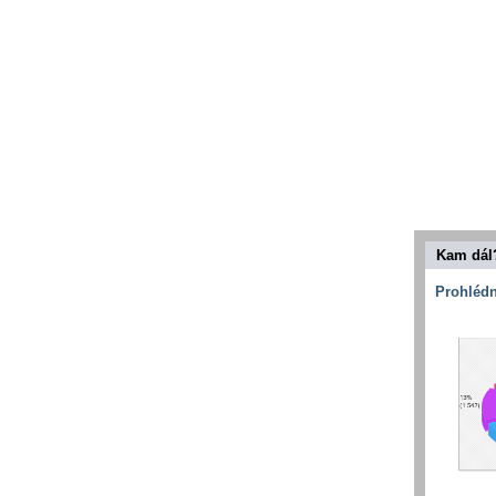
Kam dál
Prohlédn