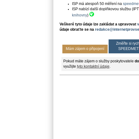
ISP má alespoň 50 měření na
speedmet
ISP nabízí další doplňkovou službu (IP
knihovny
)
Veškeré tyto údaje lze zakládat a upravovat
údaje obraťte se na
redakce@internetprovse
Změřte si rych
Mám zájem o připojení
SPEEDMET
Pokud máte zájem o služby poskytovatele
do
využijte
tyto kontaktní údaje
.