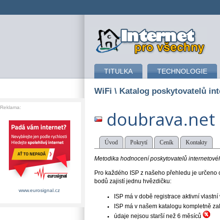
připojení k internetu
TITULKA
TECHNOLOGIE
WiFi
\ Katalog poskytovatelů int
Reklama:
doubrava.net
Úvod
Pokrytí
Ceník
Kontakty
Metodika hodnocení poskytovatelů internetového
Pro každého ISP z našeho přehledu je určeno o
bodů zajistí jednu hvězdičku:
www.eurosignal.cz
ISP má v době registrace aktivní vlast
ISP má v našem katalogu kompletně založe
údaje nejsou starší než 6 měsíců