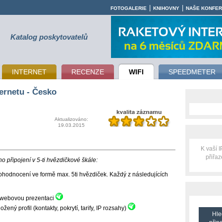
|
|
FOTOGALERIE
KNIHOVNY
NAŠE KONFE
Katalog poskytovatelů
INTERNET
RECENZE
WIFI
SPEEDMETER
ernetu - Česko
Aktualizováno:
19.03.2015
K vaší 
přiřa
 připojení v 5-ti hvězdičkové škále:
hodnocení ve formě max. 5ti hvězdiček. Každý z následujících
ní webovou prezentaci
ný profil (kontakty, pokrytí, tarify, IP rozsahy)
Hle