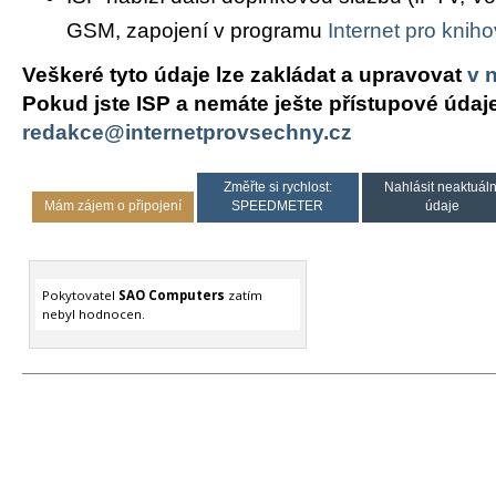
GSM, zapojení v programu
Internet pro knih
Veškeré tyto údaje lze zakládat a upravovat
v 
Pokud jste ISP a nemáte ješte přístupové údaj
redakce@internetprovsechny.cz
Změřte si rychlost:
Nahlásit neaktuáln
Mám zájem o připojení
SPEEDMETER
údaje
Pokytovatel
SAO Computers
zatím
nebyl hodnocen.