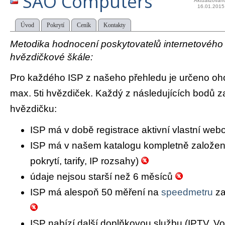
SAO Computers
Aktualizován
16.01.2015
Úvod
Pokrytí
Ceník
Kontakty
Metodika hodnocení poskytovatelů internetového př
hvězdičkové škále:
Pro každého ISP z našeho přehledu je určeno oh
max. 5ti hvězdiček. Každý z následujících bodů za
hvězdičku:
ISP má v době registrace aktivní vlastní we
ISP má v našem katalogu kompletně založený 
pokrytí, tarify, IP rozsahy)
údaje nejsou starší než 6 měsíců
ISP má alespoň 50 měření na
speedmetru
za
ISP nabízí další doplňkovou službu (IPTV, Vo