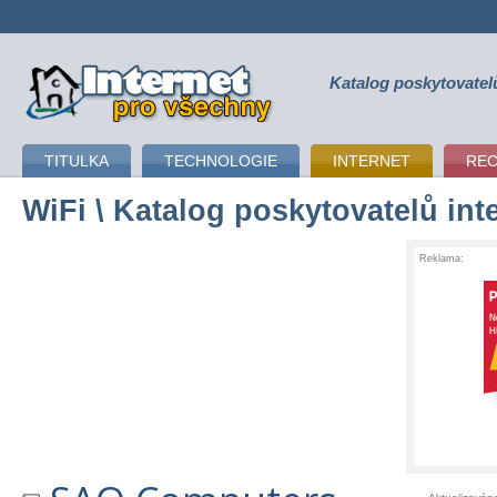
Katalog poskytovatel
připojení k internetu
TITULKA
TECHNOLOGIE
INTERNET
RE
WiFi
\ Katalog poskytovatelů int
Reklama: