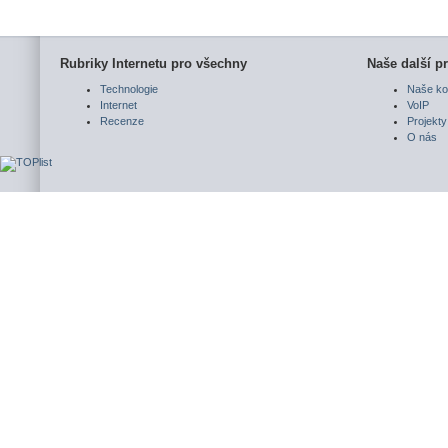
Rubriky Internetu pro všechny
Naše další pr
Technologie
Naše ko
Internet
VoIP
Recenze
Projekty
O nás