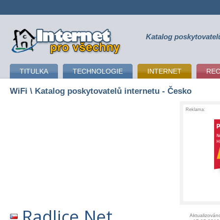
Katalog poskytovatel
připojení k internetu
TITULKA
TECHNOLOGIE
INTERNET
RE
WiFi
\ Katalog poskytovatelů internetu - Česko
Reklama:
Radlice.Net
Aktualizován