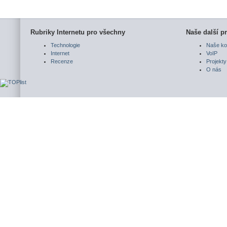
Rubriky Internetu pro všechny
Naše další pr
Technologie
Naše ko
Internet
VoIP
Recenze
Projekty
O nás