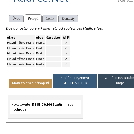
17.05.2013
Úvod
Pokrytí
Ceník
Kontakty
Dostupnost připojení k internetu od společnosti Radlice.Net:
okres
obec
část obce
Wi-Fi
Hlavní město Praha
Praha
✓
Hlavní město Praha
Praha
✓
Hlavní město Praha
Praha
✓
Hlavní město Praha
Praha
✓
Hlavní město Praha
Praha
✓
Změřte si rychlost:
Nahlásit neaktuáln
Mám zájem o připojení
SPEEDMETER
údaje
Pokytovatel
Radlice.Net
zatím nebyl
hodnocen.