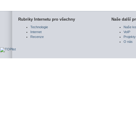
Rubriky Internetu pro všechny
Naše další pr
Technologie
Naše ko
Internet
VoIP
Recenze
Projekty
O nás