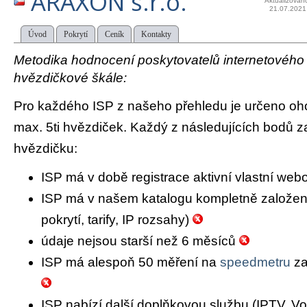
ARAXON s.r.o.
Aktualizován
21.07.2021
Úvod
Pokrytí
Ceník
Kontakty
Metodika hodnocení poskytovatelů internetového př
hvězdičkové škále:
Pro každého ISP z našeho přehledu je určeno oh
max. 5ti hvězdiček. Každý z následujících bodů za
hvězdičku:
ISP má v době registrace aktivní vlastní we
ISP má v našem katalogu kompletně založený 
pokrytí, tarify, IP rozsahy)
údaje nejsou starší než 6 měsíců
ISP má alespoň 50 měření na
speedmetru
za
ISP nabízí další doplňkovou službu (IPTV, Vo