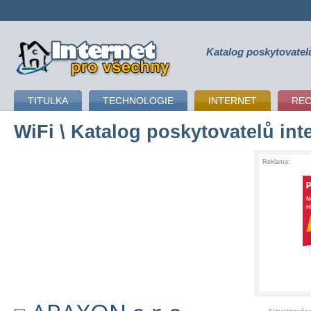
Katalog poskytovatel
připojení k internetu
TITULKA
TECHNOLOGIE
INTERNET
RE
WiFi
\ Katalog poskytovatelů int
Reklama: