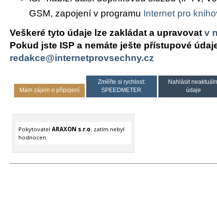
GSM, zapojení v programu
Internet pro knih
Veškeré tyto údaje lze zakládat a upravovat
v 
Pokud jste ISP a nemáte ješte přístupové údaj
redakce@internetprovsechny.cz
Změřte si rychlost:
Nahlásit neaktuáln
Mám zájem o připojení
SPEEDMETER
údaje
Pokytovatel
ARAXON s.r.o.
zatím nebyl
hodnocen.