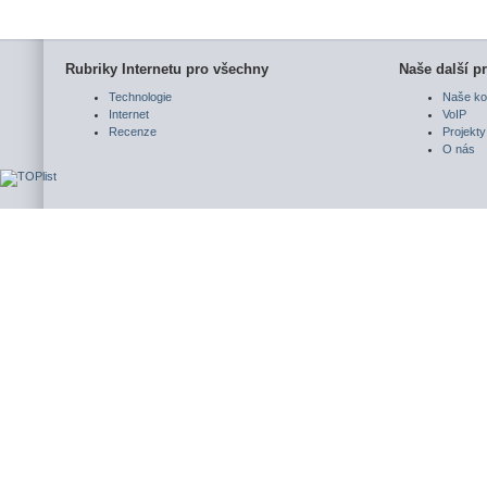
Rubriky Internetu pro všechny
Naše další pr
Technologie
Naše ko
Internet
VoIP
Recenze
Projekty
O nás