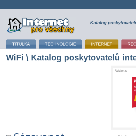
Katalog poskytovatel
připojení k internetu
TITULKA
TECHNOLOGIE
INTERNET
RE
WiFi
\ Katalog poskytovatelů int
Reklama: