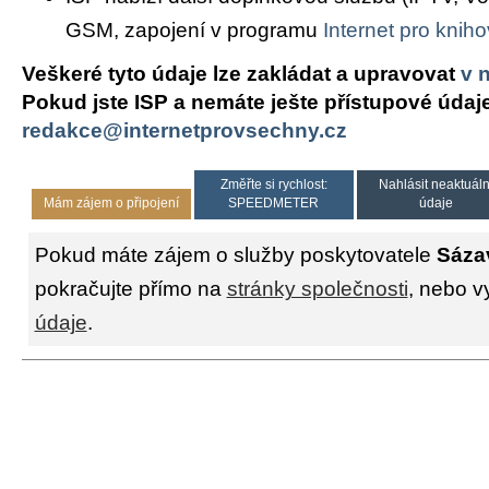
GSM, zapojení v programu
Internet pro knih
Veškeré tyto údaje lze zakládat a upravovat
v 
Pokud jste ISP a nemáte ješte přístupové údaj
redakce@internetprovsechny.cz
Změřte si rychlost:
Nahlásit neaktuáln
Mám zájem o připojení
SPEEDMETER
údaje
Pokud máte zájem o služby poskytovatele
Sáza
pokračujte přímo na
stránky společnosti
, nebo v
údaje
.