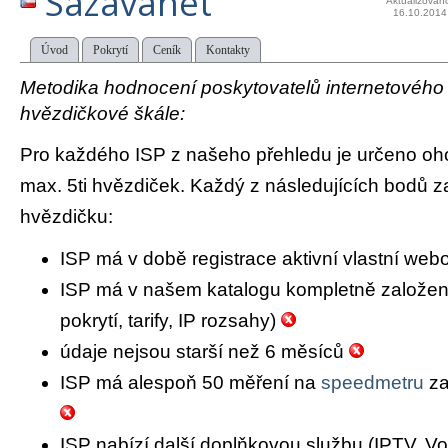
Sázavanet
Aktualizován
16.10.2014
Úvod
Pokrytí
Ceník
Kontakty
Metodika hodnocení poskytovatelů internetového př
hvězdičkové škále:
Pro každého ISP z našeho přehledu je určeno oh
max. 5ti hvězdiček. Každý z následujících bodů za
hvězdičku:
ISP má v době registrace aktivní vlastní we
ISP má v našem katalogu kompletně založený 
pokrytí, tarify, IP rozsahy)
údaje nejsou starší než 6 měsíců
ISP má alespoň 50 měření na
speedmetru
za
ISP nabízí další doplňkovou službu (IPTV, Vo