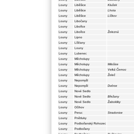
Louny
Liběšice
Kluček
Louny
Liběšice
Lhota
Louny
Liběšice
Líčkov
Louny
Libočany
Louny
Libořice
Louny
Libořice
Železná
Louny
Lipno
Louny
Líšťany
Louny
Louny
Louny
Lubenec
Louny
Měcholupy
Louny
Měcholupy
Milošice
Louny
Měcholupy
Velká Černoc
Louny
Měcholupy
Želeč
Louny
Nepomyšl
Louny
Nepomyšl
Dvérce
Louny
Nové Sedlo
Louny
Nové Sedlo
Břežany
Louny
Nové Sedlo
Žabokliky
Louny
Očihov
Louny
Peruc
Stradonice
Louny
Pnětluky
Louny
Podbořanský Rohozec
Louny
Podbořany