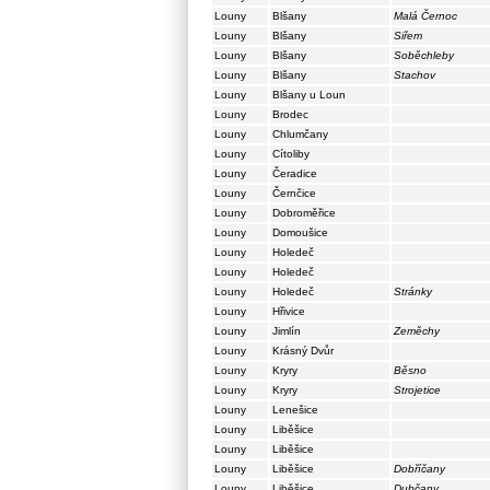
Louny
Blšany
Malá Černoc
Louny
Blšany
Siřem
Louny
Blšany
Soběchleby
Louny
Blšany
Stachov
Louny
Blšany u Loun
Louny
Brodec
Louny
Chlumčany
Louny
Cítoliby
Louny
Čeradice
Louny
Černčice
Louny
Dobroměřice
Louny
Domoušice
Louny
Holedeč
Louny
Holedeč
Louny
Holedeč
Stránky
Louny
Hřivice
Louny
Jimlín
Zeměchy
Louny
Krásný Dvůr
Louny
Kryry
Běsno
Louny
Kryry
Strojetice
Louny
Lenešice
Louny
Liběšice
Louny
Liběšice
Louny
Liběšice
Dobříčany
Louny
Liběšice
Dubčany