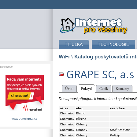
připojení k internetu
TITULKA
TECHNOLOGIE
WiFi
\ Katalog poskytovatelů int
Reklama:
GRAPE SC, a.s
Úvod
Pokrytí
Ceník
Kontakty
Dostupnost připojení k internetu od společnost
okres
obec
část obce
Chomutov
Blatno
www.eurosignal.cz
Chomutov
Březno
Chomutov
Chbany
Chomutov
Chbany
Malé Krhovice
Chomutov
Chbany
Poláky