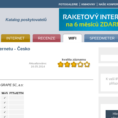
|
|
FOTOGALERIE
KNIHOVNY
NAŠE KONFE
Katalog poskytovatelů
INTERNET
RECENZE
WIFI
SPEEDMETER
ernetu - Česko
Aktualizováno:
16.05.2014
K vaší 
přiřa
i GRAPE SC, a.s:
Wi-Fi
FTTx/ETTH
✓
✓
✓
✓
Hle
✓