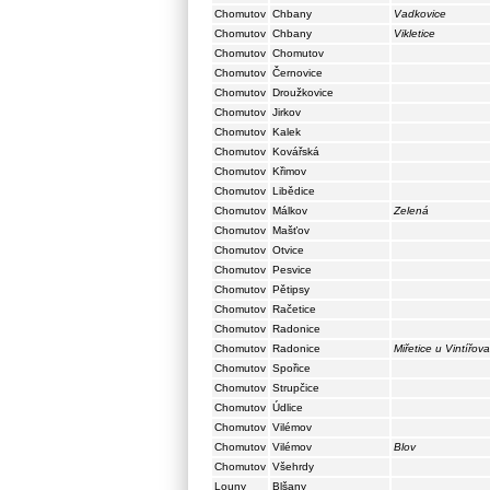
Chomutov
Chbany
Vadkovice
Chomutov
Chbany
Vikletice
Chomutov
Chomutov
Chomutov
Černovice
Chomutov
Droužkovice
Chomutov
Jirkov
Chomutov
Kalek
Chomutov
Kovářská
Chomutov
Křimov
Chomutov
Libědice
Chomutov
Málkov
Zelená
Chomutov
Mašťov
Chomutov
Otvice
Chomutov
Pesvice
Chomutov
Pětipsy
Chomutov
Račetice
Chomutov
Radonice
Chomutov
Radonice
Miřetice u Vintířova
Chomutov
Spořice
Chomutov
Strupčice
Chomutov
Údlice
Chomutov
Vilémov
Chomutov
Vilémov
Blov
Chomutov
Všehrdy
Louny
Blšany