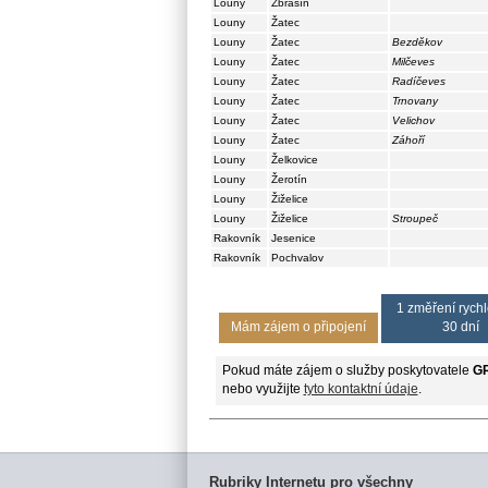
Louny
Zbrašín
Louny
Žatec
Louny
Žatec
Bezděkov
Louny
Žatec
Milčeves
Louny
Žatec
Radíčeves
Louny
Žatec
Trnovany
Louny
Žatec
Velichov
Louny
Žatec
Záhoří
Louny
Želkovice
Louny
Žerotín
Louny
Žiželice
Louny
Žiželice
Stroupeč
Rakovník
Jesenice
Rakovník
Pochvalov
1 změření rychl
Mám zájem o připojení
30 dní
Pokud máte zájem o služby poskytovatele
GR
nebo využijte
tyto kontaktní údaje
.
Rubriky Internetu pro všechny