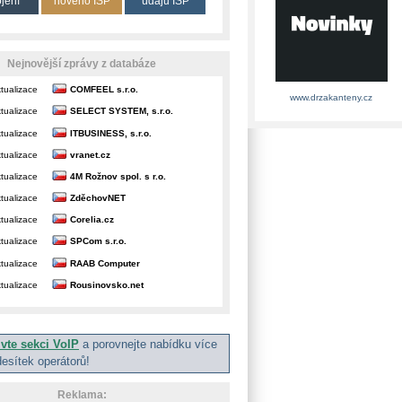
ojení
nového ISP
údajů ISP
Nejnovější zprávy z databáze
tualizace
COMFEEL s.r.o.
www.drzakanteny.cz
tualizace
SELECT SYSTEM, s.r.o.
tualizace
ITBUSINESS, s.r.o.
tualizace
vranet.cz
tualizace
4M Rožnov spol. s r.o.
tualizace
ZděchovNET
tualizace
Corelia.cz
tualizace
SPCom s.r.o.
tualizace
RAAB Computer
tualizace
Rousinovsko.net
ivte sekci VoIP
a porovnejte nabídku více
desítek operátorů!
Reklama: