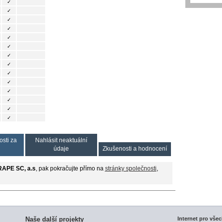
✓
✓
✓
✓
✓
✓
✓
✓
✓
✓
✓
✓
✓
✓
osti za
Nahlásit neaktuální
údaje
Zkušenosti a hodnocení
APE SC, a.s
, pak pokračujte přímo na
stránky společnosti
,
Naše další projekty
Internet pro všec