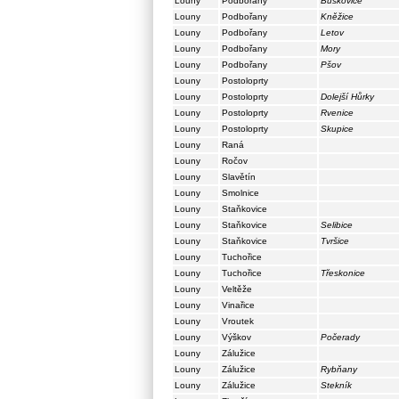
Louny
Podbořany
Buškovice
Louny
Podbořany
Kněžice
Louny
Podbořany
Letov
Louny
Podbořany
Mory
Louny
Podbořany
Pšov
Louny
Postoloprty
Louny
Postoloprty
Dolejší Hůrky
Louny
Postoloprty
Rvenice
Louny
Postoloprty
Skupice
Louny
Raná
Louny
Ročov
Louny
Slavětín
Louny
Smolnice
Louny
Staňkovice
Louny
Staňkovice
Selibice
Louny
Staňkovice
Tvršice
Louny
Tuchořice
Louny
Tuchořice
Třeskonice
Louny
Veltěže
Louny
Vinařice
Louny
Vroutek
Louny
Výškov
Počerady
Louny
Zálužice
Louny
Zálužice
Rybňany
Louny
Zálužice
Stekník