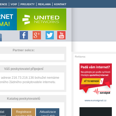
|
|
|
|
RENCE
VOIP
PROJEKTY
REKLAMA
KONTAKT
Partner sekce:
Reklama:
Váš poskytovatel připojení
IP adrese 216.73.216.136 bohužel nemáme
zeného žádného poskytovatele internetu.
Katalog poskytovatelů
www.eurosignal.cz
dat
Registrace
Aktualizace