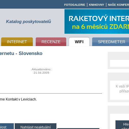
|
|
FOTOGALERIE
KNIHOVNY
NAŠE KONFE
Katalog poskytovatelů
INTERNET
RECENZE
WIFI
SPEEDMETER
ternetu - Slovensko
Aktualizováno:
21.04.2005
K vaší 
přiřa
rne Kontakt v Leviciach.
Hle
lost:
Nahlásit neaktuální