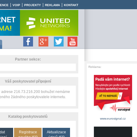
|
|
|
|
RENCE
VOIP
PROJEKTY
REKLAMA
KONTAKT
Partner sekce:
Reklama:
Váš poskytovatel připojení
IP adrese 216.73.216.200 bohužel nemáme
zeného žádného poskytovatele internetu.
Katalog poskytovatelů
www.eurosignal.cz
dat
Registrace
Aktualizace