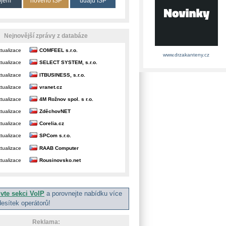
ojení
nového ISP
údajů ISP
Nejnovější zprávy z databáze
tualizace
COMFEEL s.r.o.
www.drzakanteny.cz
tualizace
SELECT SYSTEM, s.r.o.
tualizace
ITBUSINESS, s.r.o.
tualizace
vranet.cz
tualizace
4M Rožnov spol. s r.o.
tualizace
ZděchovNET
tualizace
Corelia.cz
tualizace
SPCom s.r.o.
tualizace
RAAB Computer
tualizace
Rousinovsko.net
ivte sekci VoIP
a porovnejte nabídku více
desítek operátorů!
Reklama: