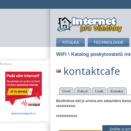
připojení k internetu
TITULKA
TECHNOLOGIE
WiFi
\ Katalog poskytovatelů in
Reklama:
kontaktcafe
Úvod
Pokrytí
Ceník
Kontakty
Bezdrotova siet je urcena pre zakaznikov kavia
xxxxxxxxxxx
www.eurosignal.cz
xxxxxxxxxxxx
Změřte si rych