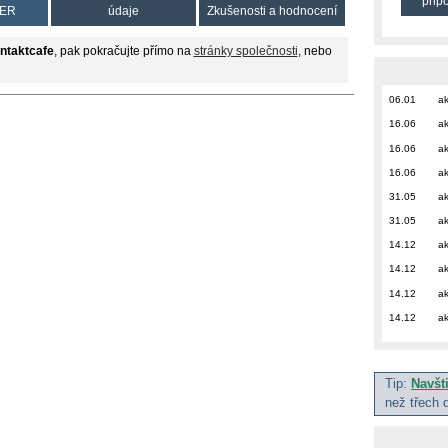
přip
ER
údaje
Zkušenosti a hodnocení
ntaktcafe
, pak pokračujte přímo na
stránky společnosti
, nebo
06.01
ak
16.06
ak
16.06
ak
16.06
ak
31.05
ak
31.05
ak
14.12
ak
14.12
ak
14.12
ak
14.12
ak
Tip:
Navšt
než třech 