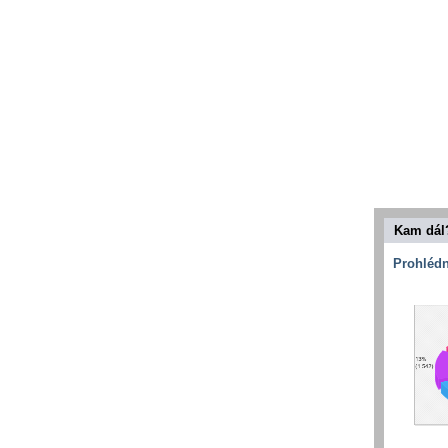
Kam dál
Prohlédn