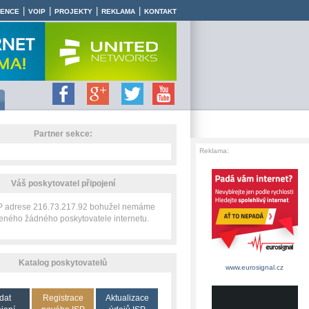
|
|
|
|
RENCE
VOIP
PROJEKTY
REKLAMA
KONTAKT
Partner sekce:
Reklama:
Váš poskytovatel připojení
IP adrese 216.73.217.92 bohužel nemáme
zeného žádného poskytovatele internetu.
Katalog poskytovatelů
www.eurosignal.cz
dat
Registrace
Aktualizace