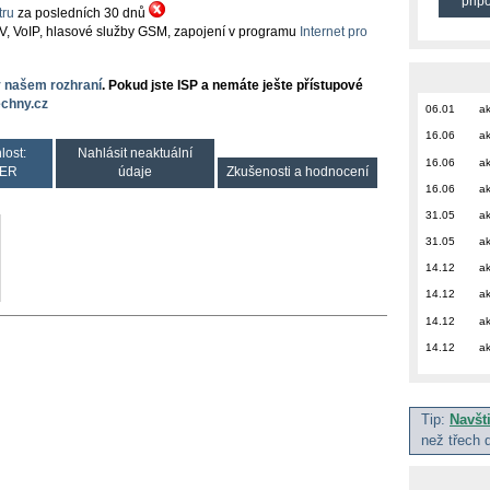
přip
ru
za posledních 30 dnů
TV, VoIP, hlasové služby GSM, zapojení v programu
Internet pro
v našem rozhraní
. Pokud jste ISP a nemáte ješte přístupové
chny.cz
06.01
ak
16.06
ak
lost:
Nahlásit neaktuální
16.06
ak
ER
údaje
Zkušenosti a hodnocení
16.06
ak
31.05
ak
31.05
ak
14.12
ak
14.12
ak
14.12
ak
14.12
ak
Tip:
Navšt
než třech 