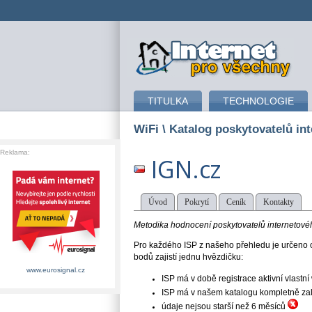
připojení k internetu
TITULKA
TECHNOLOGIE
WiFi
\ Katalog poskytovatelů int
Reklama:
IGN.cz
Úvod
Pokrytí
Ceník
Kontakty
Metodika hodnocení poskytovatelů internetového
Pro každého ISP z našeho přehledu je určeno o
bodů zajistí jednu hvězdičku:
www.eurosignal.cz
ISP má v době registrace aktivní vlast
ISP má v našem katalogu kompletně založe
údaje nejsou starší než 6 měsíců