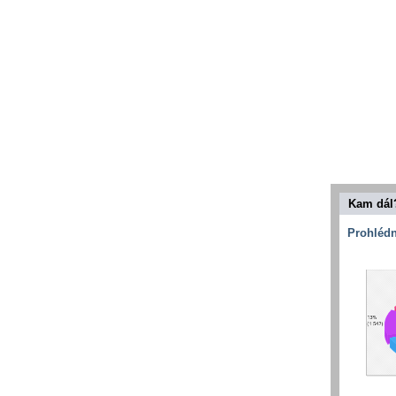
Kam dál
Prohlédn