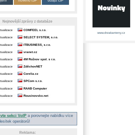
ojení
nového ISP
údajů ISP
Nejnovější zprávy z databáze
tualizace
COMFEEL s.r.o.
www.drzakanteny.cz
tualizace
SELECT SYSTEM, s.r.o.
tualizace
ITBUSINESS, s.r.o.
tualizace
vranet.cz
tualizace
4M Rožnov spol. s r.o.
tualizace
ZděchovNET
tualizace
Corelia.cz
tualizace
SPCom s.r.o.
tualizace
RAAB Computer
tualizace
Rousinovsko.net
ivte sekci VoIP
a porovnejte nabídku více
desítek operátorů!
Reklama: