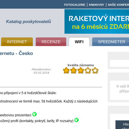
|
|
FOTOGALERIE
KNIHOVNY
NAŠE KONFE
Katalog poskytovatelů
INTERNET
RECENZE
WIFI
SPEEDMETER
ernetu - Česko
Aktualizováno:
03.02.2019
K vaší 
přiřa
 připojení v 5-ti hvězdičkové škále:
hodnocení ve formě max. 5ti hvězdiček. Každý z následujících
ní webovou prezentaci
ný profil (kontakty, pokrytí, tarify, IP rozsahy)
Hle