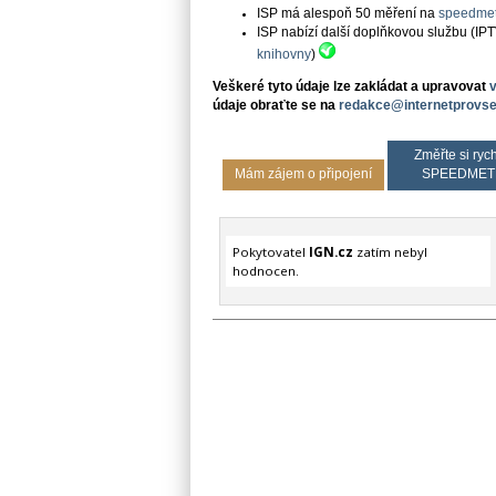
ISP má alespoň 50 měření na
speedmet
ISP nabízí další doplňkovou službu (IP
knihovny
)
Veškeré tyto údaje lze zakládat a upravovat
údaje obraťte se na
redakce@internetprovse
Změřte si rych
Mám zájem o připojení
SPEEDMET
Pokytovatel
IGN.cz
zatím nebyl
hodnocen.