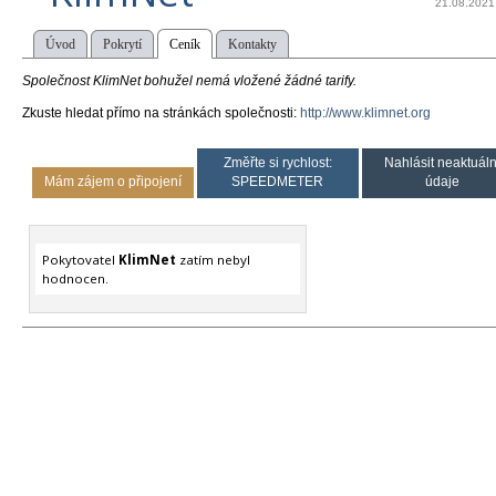
21.08.2021
Úvod
Pokrytí
Ceník
Kontakty
Společnost KlimNet bohužel nemá vložené žádné tarify.
Zkuste hledat přímo na stránkách společnosti:
http://www.klimnet.org
Změřte si rychlost:
Nahlásit neaktuáln
Mám zájem o připojení
SPEEDMETER
údaje
Pokytovatel
KlimNet
zatím nebyl
hodnocen.