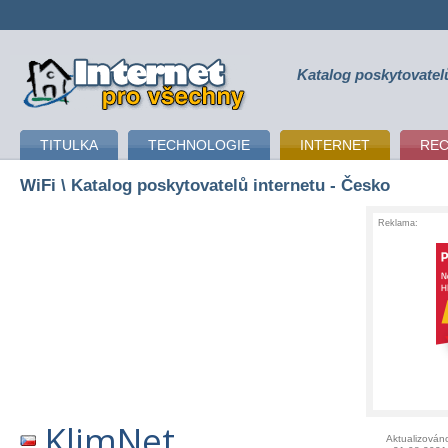
Katalog poskytovatel
připojení k internetu
TITULKA
TECHNOLOGIE
INTERNET
RE
WiFi
\ Katalog poskytovatelů internetu - Česko
Reklama:
KlimNet
Aktualizován