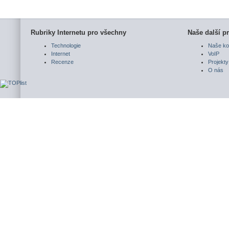
Rubriky Internetu pro všechny
Naše další pr
Technologie
Naše ko
Internet
VoIP
Recenze
Projekty
O nás