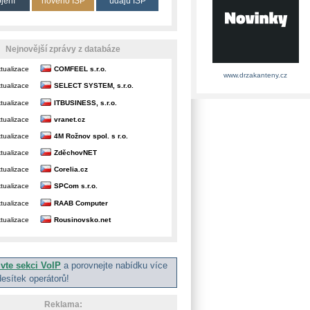
ojení
nového ISP
údajů ISP
Nejnovější zprávy z databáze
tualizace
COMFEEL s.r.o.
www.drzakanteny.cz
tualizace
SELECT SYSTEM, s.r.o.
tualizace
ITBUSINESS, s.r.o.
tualizace
vranet.cz
tualizace
4M Rožnov spol. s r.o.
tualizace
ZděchovNET
tualizace
Corelia.cz
tualizace
SPCom s.r.o.
tualizace
RAAB Computer
tualizace
Rousinovsko.net
ivte sekci VoIP
a porovnejte nabídku více
desítek operátorů!
Reklama: