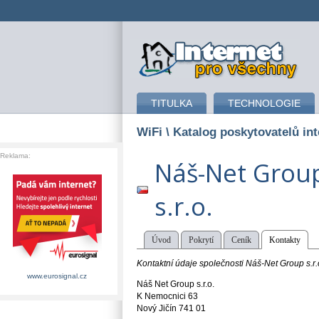
připojení k internetu
TITULKA
TECHNOLOGIE
WiFi
\ Katalog poskytovatelů int
Reklama:
Náš-Net Grou
s.r.o.
Úvod
Pokrytí
Ceník
Kontakty
Kontaktní údaje společnosti Náš-Net Group s.r.
www.eurosignal.cz
Náš Net Group s.r.o.
K Nemocnici 63
Nový Jičín 741 01