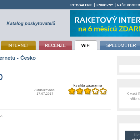
|
|
FOTOGALERIE
KNIHOVNY
NAŠE KONFE
Katalog poskytovatelů
INTERNET
RECENZE
WIFI
SPEEDMETER
ernetu - Česko
p
Aktualizováno:
K vaší 
17.07.2017
přiřa
o.:
Hle