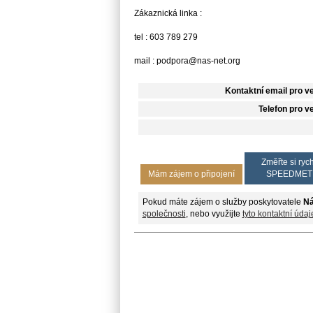
Zákaznická linka :
tel : 603 789 279
mail : podpora@nas-net.org
Kontaktní email pro v
Telefon pro v
Změřte si rych
Mám zájem o připojení
SPEEDMET
Pokud máte zájem o služby poskytovatele
Ná
společnosti
, nebo využijte
tyto kontaktní údaj