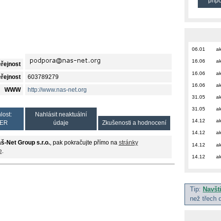
přip
06.01
ak
16.06
ak
eřejnost
16.06
ak
eřejnost
603789279
16.06
ak
WWW
http://www.nas-net.org
31.05
ak
31.05
ak
lost:
Nahlásit neaktuální
14.12
ak
ER
údaje
Zkušenosti a hodnocení
14.12
ak
š-Net Group s.r.o.
, pak pokračujte přímo na
stránky
14.12
ak
e
.
14.12
ak
Tip:
Navšt
než třech 