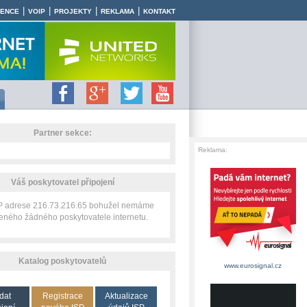
|
|
|
|
RENCE
VOIP
PROJEKTY
REKLAMA
KONTAKT
Partner sekce:
Reklama:
Váš poskytovatel připojení
IP adrese 216.73.216.65 bohužel nemáme
zeného žádného poskytovatele internetu.
Katalog poskytovatelů
www.eurosignal.cz
dat
Registrace
Aktualizace