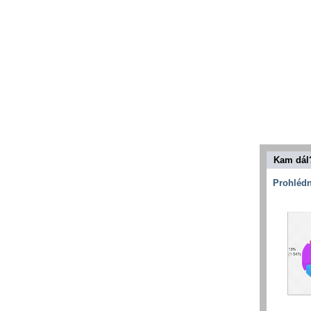
Kam dál
Prohlédn