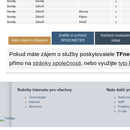
Semily
Semily
✓
Semily
Záhoří
✓
Semily
Záhoří
Dlouhý
✓
Semily
Záhoří
Pipice
✓
Semily
Záhoří
Smrčí
✓
Změřte si rychlost:
Nahlásit neaktuáln
Mám zájem o připojení
SPEEDMETER
údaje
Pokud máte zájem o služby poskytovatele
TFne
přímo na
stránky společnosti
, nebo využijte
tyto
Rubriky Internetu pro všechny
Naše další pr
Technologie
Naše ko
Internet
VoIP
Recenze
Projekty
O nás