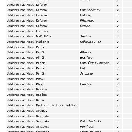
Jablonec nad Nisou
Kořenov
✓
Jablonec nad Nisou
Kořenov
Horní Kořenov
✓
Jablonec nad Nisou
Kořenov
Polubný
✓
Jablonec nad Nisou
Kořenov
Příchovice
✓
Jablonec nad Nisou
Kořenov
Rejdice
✓
Jablonec nad Nisou
Loužnice
✓
Jablonec nad Nisou
Malá Skála
Sněhov
✓
Jablonec nad Nisou
Maršovice
Čížkovice 1. díl
✓
Jablonec nad Nisou
Pěnčín
✓
Jablonec nad Nisou
Pěnčín
Alšovice
✓
Jablonec nad Nisou
Pěnčín
Bratříkov
✓
Jablonec nad Nisou
Pěnčín
Dolní Černá Studnice
✓
Jablonec nad Nisou
Pěnčín
Huť
✓
Jablonec nad Nisou
Pěnčín
Jistebsko
✓
Jablonec nad Nisou
Plavy
✓
Jablonec nad Nisou
Plavy
Haratice
✓
Jablonec nad Nisou
Pulečný
✓
Jablonec nad Nisou
Radčice
✓
Jablonec nad Nisou
Rádlo
✓
Jablonec nad Nisou
Rychnov u Jablonce nad Nisou
✓
Jablonec nad Nisou
Skuhrov
✓
Jablonec nad Nisou
Smržovka
✓
Jablonec nad Nisou
Smržovka
Dolní Smržovka
✓
Jablonec nad Nisou
Smržovka
Horní Ves
✓
Jablonec nad Nisou
Smržovka
Smržovka-střed