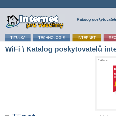
Katalog poskytovatel
připojení k internetu
TITULKA
TECHNOLOGIE
INTERNET
RE
WiFi
\ Katalog poskytovatelů int
Reklama: