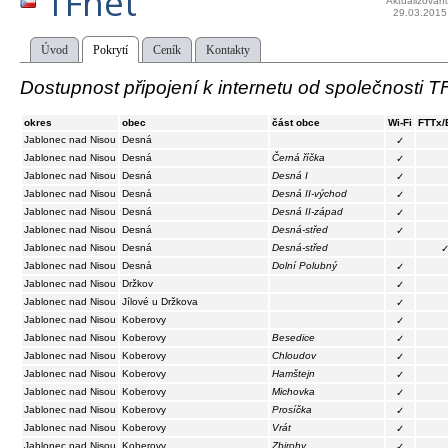
TFnet
Aktualizován
29.03.2015
Úvod
Pokrytí
Ceník
Kontakty
Dostupnost připojení k internetu od společnosti T
okres
obec
část obce
Wi-Fi
FTTx/
Jablonec nad Nisou
Desná
✓
Jablonec nad Nisou
Desná
Černá říčka
✓
Jablonec nad Nisou
Desná
Desná I
✓
Jablonec nad Nisou
Desná
Desná II-východ
✓
Jablonec nad Nisou
Desná
Desná II-západ
✓
Jablonec nad Nisou
Desná
Desná-střed
✓
Jablonec nad Nisou
Desná
Desná-střed
Jablonec nad Nisou
Desná
Dolní Polubný
✓
Jablonec nad Nisou
Držkov
✓
Jablonec nad Nisou
Jílové u Držkova
✓
Jablonec nad Nisou
Koberovy
✓
Jablonec nad Nisou
Koberovy
Besedice
✓
Jablonec nad Nisou
Koberovy
Chloudov
✓
Jablonec nad Nisou
Koberovy
Hamštejn
✓
Jablonec nad Nisou
Koberovy
Michovka
✓
Jablonec nad Nisou
Koberovy
Prosíčka
✓
Jablonec nad Nisou
Koberovy
Vrát
✓
Jablonec nad Nisou
Koberovy
Zbirohy
✓