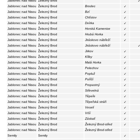
Jablonec nad Nisou
Železný Brod
Jablonec nad Nisou
Železný Brod
Brodec
✓
Jablonec nad Nisou
Železný Brod
Bzí
✓
Jablonec nad Nisou
Železný Brod
Chlístov
✓
Jablonec nad Nisou
Železný Brod
Dvírka
✓
Jablonec nad Nisou
Železný Brod
Horská Kamenice
✓
Jablonec nad Nisou
Železný Brod
Hrubá Horka
✓
Jablonec nad Nisou
Železný Brod
Jiráskovo nábřeží
✓
Jablonec nad Nisou
Železný Brod
Jiráskovo nábřeží
Jablonec nad Nisou
Železný Brod
Jirkov
✓
Jablonec nad Nisou
Železný Brod
Křiby
✓
Jablonec nad Nisou
Železný Brod
Malá Horka
✓
Jablonec nad Nisou
Železný Brod
Pelechov
✓
Jablonec nad Nisou
Železný Brod
Popluž
✓
Jablonec nad Nisou
Železný Brod
Poříčí
✓
Jablonec nad Nisou
Železný Brod
Propastný
✓
Jablonec nad Nisou
Železný Brod
Střevelná
✓
Jablonec nad Nisou
Železný Brod
Těpeře
✓
Jablonec nad Nisou
Železný Brod
Těpeřská stráň
✓
Jablonec nad Nisou
Železný Brod
Veselí
✓
Jablonec nad Nisou
Železný Brod
Vrší
✓
Jablonec nad Nisou
Železný Brod
Záskalí
✓
Jablonec nad Nisou
Železný Brod
Železný Brod-střed
✓
Jablonec nad Nisou
Železný Brod
Železný Brod-střed
Semily
Semily
✓