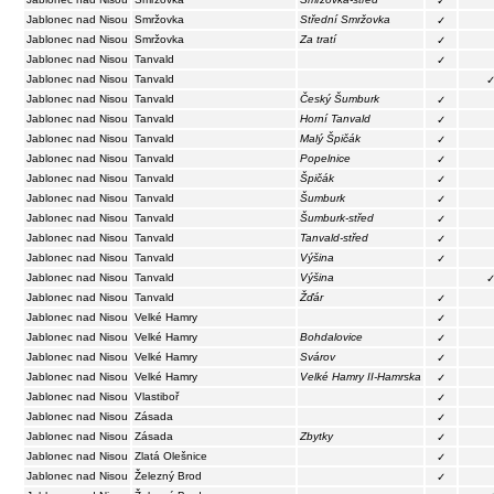
✓
Jablonec nad Nisou
Smržovka
Střední Smržovka
✓
Jablonec nad Nisou
Smržovka
Za tratí
✓
Jablonec nad Nisou
Tanvald
✓
Jablonec nad Nisou
Tanvald
Jablonec nad Nisou
Tanvald
Český Šumburk
✓
Jablonec nad Nisou
Tanvald
Horní Tanvald
✓
Jablonec nad Nisou
Tanvald
Malý Špičák
✓
Jablonec nad Nisou
Tanvald
Popelnice
✓
Jablonec nad Nisou
Tanvald
Špičák
✓
Jablonec nad Nisou
Tanvald
Šumburk
✓
Jablonec nad Nisou
Tanvald
Šumburk-střed
✓
Jablonec nad Nisou
Tanvald
Tanvald-střed
✓
Jablonec nad Nisou
Tanvald
Výšina
✓
Jablonec nad Nisou
Tanvald
Výšina
Jablonec nad Nisou
Tanvald
Žďár
✓
Jablonec nad Nisou
Velké Hamry
✓
Jablonec nad Nisou
Velké Hamry
Bohdalovice
✓
Jablonec nad Nisou
Velké Hamry
Svárov
✓
Jablonec nad Nisou
Velké Hamry
Velké Hamry II-Hamrska
✓
Jablonec nad Nisou
Vlastiboř
✓
Jablonec nad Nisou
Zásada
✓
Jablonec nad Nisou
Zásada
Zbytky
✓
Jablonec nad Nisou
Zlatá Olešnice
✓
Jablonec nad Nisou
Železný Brod
✓