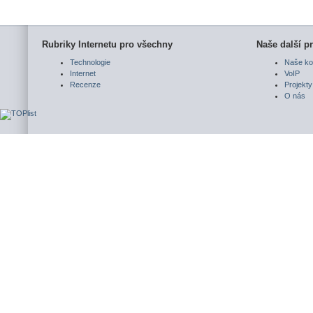
Rubriky Internetu pro všechny
Naše další pr
Technologie
Naše ko
Internet
VoIP
Recenze
Projekty
O nás