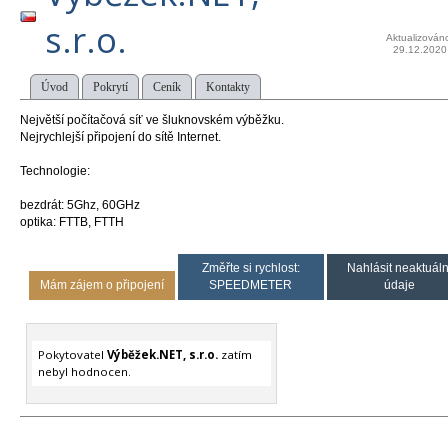
s.r.o.
Aktualizován
29.12.2020
Úvod
Pokrytí
Ceník
Kontakty
Největší počítačová síť ve šluknovském výběžku.
Nejrychlejší připojení do sítě Internet.
Technologie:
bezdrát: 5Ghz, 60GHz
optika: FTTB, FTTH
Změřte si rychlost:
Nahlásit neaktuáln
Mám zájem o připojení
SPEEDMETER
údaje
Pokytovatel
Výběžek.NET, s.r.o.
zatím
nebyl hodnocen.