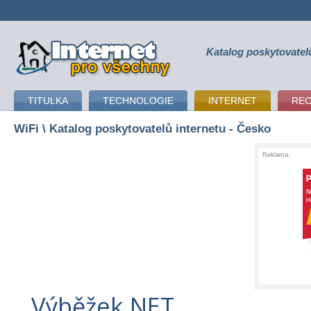
Katalog poskytovatel
připojení k internetu
TITULKA
TECHNOLOGIE
INTERNET
RE
WiFi
\ Katalog poskytovatelů internetu - Česko
Reklama:
Výběžek.NET,