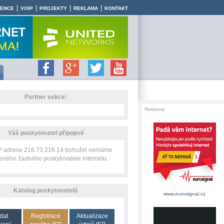
|
|
|
|
RENCE
VOIP
PROJEKTY
REKLAMA
KONTAKT
Partner sekce:
Reklama:
Váš poskytovatel připojení
IP adrese 216.73.216.14 bohužel nemáme
zeného žádného poskytovatele internetu.
Katalog poskytovatelů
www.eurosignal.cz
dat
Registrace
Aktualizace