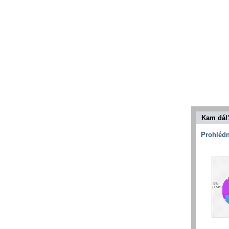
Kam dál
Prohlédn