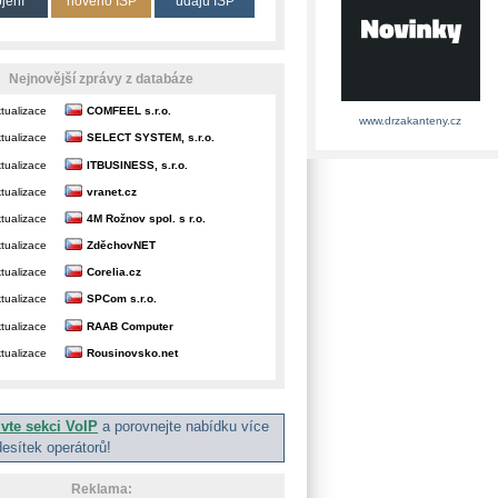
ojení
nového ISP
údajů ISP
Nejnovější zprávy z databáze
tualizace
COMFEEL s.r.o.
www.drzakanteny.cz
tualizace
SELECT SYSTEM, s.r.o.
tualizace
ITBUSINESS, s.r.o.
tualizace
vranet.cz
tualizace
4M Rožnov spol. s r.o.
tualizace
ZděchovNET
tualizace
Corelia.cz
tualizace
SPCom s.r.o.
tualizace
RAAB Computer
tualizace
Rousinovsko.net
ivte sekci VoIP
a porovnejte nabídku více
desítek operátorů!
Reklama: