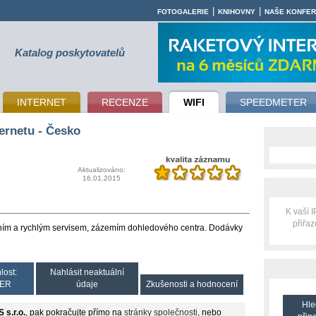
|
|
FOTOGALERIE
KNIHOVNY
NAŠE KONFE
Katalog poskytovatelů
INTERNET
RECENZE
WIFI
SPEEDMETER
ernetu - Česko
Aktualizováno:
16.01.2015
K vaší 
přiřa
valitním a rychlým servisem, zázemím dohledového centra. Dodávky
lost:
Nahlásit neaktuální
ER
údaje
Zkušenosti a hodnocení
Hle
S s.r.o.
, pak pokračujte přímo na
stránky společnosti
, nebo