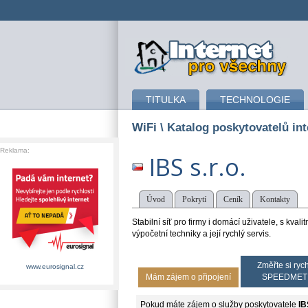
připojení k internetu
TITULKA
TECHNOLOGIE
WiFi
\ Katalog poskytovatelů int
Reklama:
IBS s.r.o.
Úvod
Pokrytí
Ceník
Kontakty
Stabilní síť pro firmy i domácí uživatele, s k
výpočetní techniky a její rychlý servis.
Změřte si rych
www.eurosignal.cz
Mám zájem o připojení
SPEEDMET
Pokud máte zájem o služby poskytovatele
IB