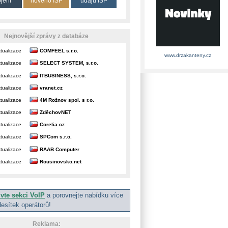
ojení
nového ISP
údajů ISP
Nejnovější zprávy z databáze
tualizace
COMFEEL s.r.o.
www.drzakanteny.cz
tualizace
SELECT SYSTEM, s.r.o.
tualizace
ITBUSINESS, s.r.o.
tualizace
vranet.cz
tualizace
4M Rožnov spol. s r.o.
tualizace
ZděchovNET
tualizace
Corelia.cz
tualizace
SPCom s.r.o.
tualizace
RAAB Computer
tualizace
Rousinovsko.net
ivte sekci VoIP
a porovnejte nabídku více
desítek operátorů!
Reklama: