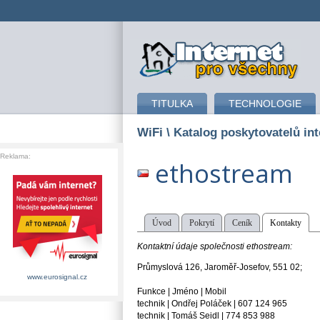
připojení k internetu
TITULKA
TECHNOLOGIE
WiFi
\ Katalog poskytovatelů int
Reklama:
ethostream
Úvod
Pokrytí
Ceník
Kontakty
Kontaktní údaje společnosti ethostream:
Průmyslová 126, Jaroměř-Josefov, 551 02;
www.eurosignal.cz
Funkce | Jméno | Mobil
technik | Ondřej Poláček | 607 124 965
technik | Tomáš Seidl | 774 853 988