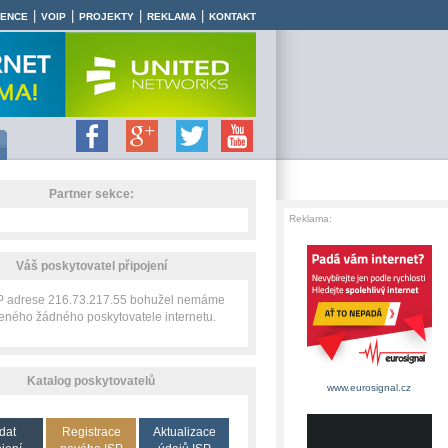
|
|
|
|
RENCE
VOIP
PROJEKTY
REKLAMA
KONTAKT
Partner sekce:
Reklama:
Váš poskytovatel připojení
IP adrese 216.73.217.55 bohužel nemáme
zeného žádného poskytovatele internetu.
Katalog poskytovatelů
www.eurosignal.cz
dat
Registrace
Aktualizace