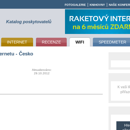
|
|
FOTOGALERIE
KNIHOVNY
NAŠE KONFE
Katalog poskytovatelů
INTERNET
RECENZE
WIFI
SPEEDMETER
ernetu - Česko
Aktualizováno:
29.10.2012
K vaší 
přiřa
Hle