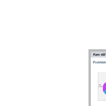
Kam dál
Prohlédn