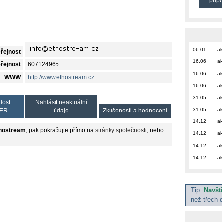
přip
06.01
ak
eřejnost
16.06
ak
eřejnost
607124965
16.06
ak
WWW
http://www.ethostream.cz
16.06
ak
31.05
ak
lost:
Nahlásit neaktuální
31.05
ak
ER
údaje
Zkušenosti a hodnocení
14.12
ak
hostream
, pak pokračujte přímo na
stránky společnosti
, nebo
14.12
ak
14.12
ak
14.12
ak
Tip:
Navšt
než třech 