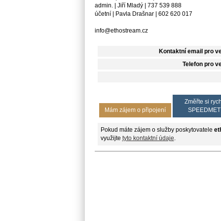
admin. | Jiří Mladý | 737 539 888
účetní | Pavla Drašnar | 602 620 017
info@ethostre­am.cz
Kontaktní email pro v
Telefon pro v
Změřte si rych
Mám zájem o připojení
SPEEDMET
Pokud máte zájem o služby poskytovatele
et
využijte
tyto kontaktní údaje
.