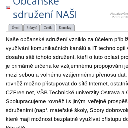
Občanské
sdružení NAŠI
Aktualizován
27.01.2018
Úvod
Pokrytí
Ceník
Kontakty
Naše občanské sdružení vzniklo za účelem přiblí
využívání komunikačních kanálů a IT technologi
dosahu sítě tohoto sdružení, kteří o tuto oblast pro
je primárně určena ke vzájemnému propojování je
mezi sebou a volnému vzájemnému přenosu dat. Sk
rovněž možno přistupovat do sítě Internet, ostatníc
CZFree.net, VŠB Technické univerzity Ostrava a O
Spolupracujeme rovněž i s jinými veřejně prospě
sdruženími (např. mateřské školy, Sbory dobrovol
které mají možnost bezplatně využívat přístupu do
této sítě.