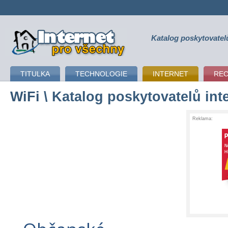
Katalog poskytovatel
připojení k internetu
TITULKA
TECHNOLOGIE
INTERNET
RE
WiFi
\ Katalog poskytovatelů int
Reklama: