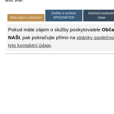
Změřte si rychlost:
Nahlásit neaktuáln
Mám zájem o připojení
SPEEDMETER
údaje
Pokud máte zájem o služby poskytovatele
Obča
NAŠI
, pak pokračujte přímo na
stránky společno
tyto kontaktní údaje
.