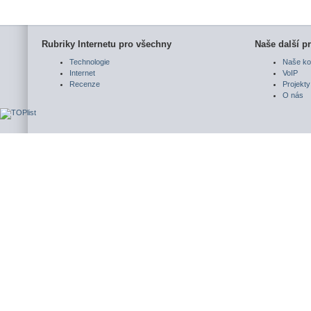
Rubriky Internetu pro všechny
Naše další pr
Technologie
Naše ko
Internet
VoIP
Recenze
Projekty
O nás