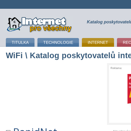
Katalog poskytovatel
připojení k internetu
TITULKA
TECHNOLOGIE
INTERNET
RE
WiFi
\ Katalog poskytovatelů int
Reklama: