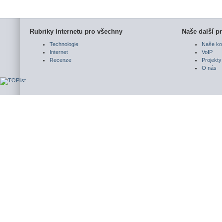
Rubriky Internetu pro všechny
Naše další pr
Technologie
Naše ko
Internet
VoIP
Recenze
Projekty
O nás