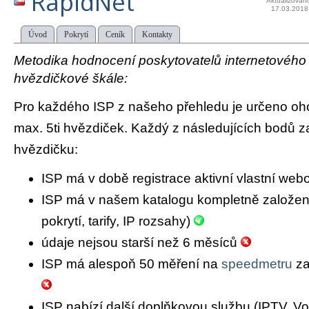
RapidNet
Aktualizován
17.03.2018
Úvod
Pokrytí
Ceník
Kontakty
Metodika hodnocení poskytovatelů internetového př
hvězdičkové škále:
Pro každého ISP z našeho přehledu je určeno oh
max. 5ti hvězdiček. Každý z následujících bodů za
hvězdičku:
ISP má v době registrace aktivní vlastní we
ISP má v našem katalogu kompletně založený 
pokrytí, tarify, IP rozsahy)
údaje nejsou starší než 6 měsíců
ISP má alespoň 50 měření na
speedmetru
za
ISP nabízí další doplňkovou službu (IPTV, Vo