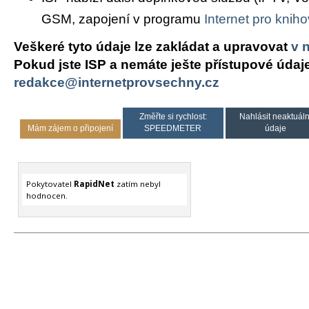
GSM, zapojení v programu
Internet pro knih
Veškeré tyto údaje lze zakládat a upravovat
v 
Pokud jste ISP a nemáte ješte přístupové údaj
redakce@internetprovsechny.cz
Změřte si rychlost:
Nahlásit neaktuáln
Mám zájem o připojení
SPEEDMETER
údaje
Pokytovatel
RapidNet
zatím nebyl
hodnocen.