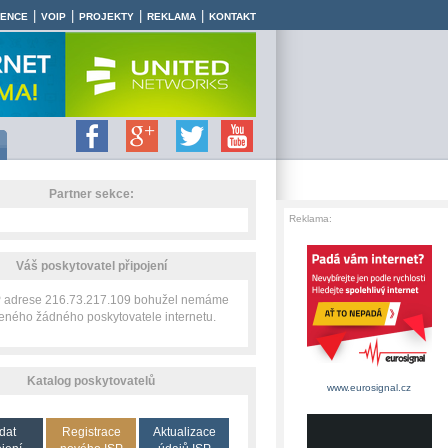
|
|
|
|
RENCE
VOIP
PROJEKTY
REKLAMA
KONTAKT
Partner sekce:
Reklama:
Váš poskytovatel připojení
IP adrese 216.73.217.109 bohužel nemáme
zeného žádného poskytovatele internetu.
Katalog poskytovatelů
www.eurosignal.cz
dat
Registrace
Aktualizace