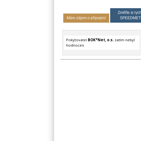
Změřte si rych
Mám zájem o připojení
SPEEDMET
Pokytovatel
BOK*Net, o.s.
zatím nebyl
hodnocen.