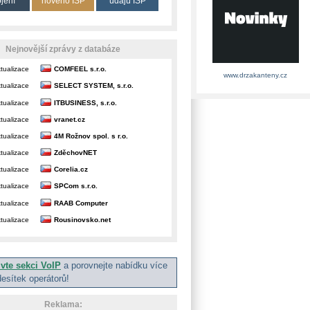
ojení
nového ISP
údajů ISP
Nejnovější zprávy z databáze
tualizace
COMFEEL s.r.o.
www.drzakanteny.cz
tualizace
SELECT SYSTEM, s.r.o.
tualizace
ITBUSINESS, s.r.o.
tualizace
vranet.cz
tualizace
4M Rožnov spol. s r.o.
tualizace
ZděchovNET
tualizace
Corelia.cz
tualizace
SPCom s.r.o.
tualizace
RAAB Computer
tualizace
Rousinovsko.net
ivte sekci VoIP
a porovnejte nabídku více
desítek operátorů!
Reklama: