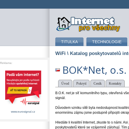
připojení k internetu
TITULKA
TECHNOLOGIE
WiFi
\ Katalog poskytovatelů int
Reklama:
BOK*Net, o.s.
Úvod
Pokrytí
Ceník
Kontakty
B.O.K. net je síť komunitního typu, otevřená vš
signál.
Důvodem vzniku sítě byla nedostupnost kvalitníh
www.eurosignal.cz
enormnímu zájmu jsme postupně připojili okrajo
Hledáte li kvalitní Internet, zkuste to s námi. A
poskytovatelů které se vzájemně zálohují. Tím p