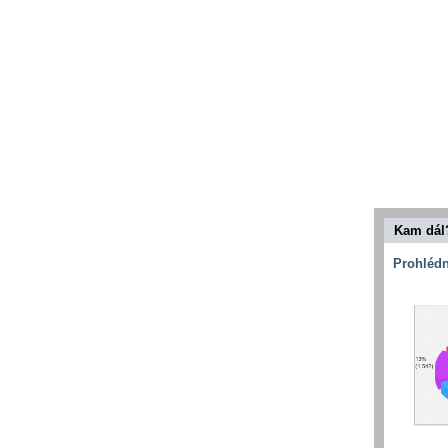
Kam dál
Prohlédn