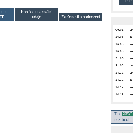
přip
lost:
Nahlásit neaktuální
ER
údaje
Zkušenosti a hodnocení
06.01
ak
16.06
ak
16.06
ak
16.06
ak
31.05
ak
31.05
ak
14.12
ak
14.12
ak
14.12
ak
14.12
ak
Tip:
Navšt
než třech 