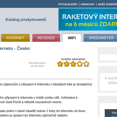
|
|
FOTOGALERIE
KNIHOVNY
NAŠE KONFE
Katalog poskytovatelů
INTERNET
RECENZE
WIFI
SPEEDMETER
ernetu - Česko
Aktualizováno:
15.08.2021
K vaší 
přiřa
em zájemcům o připojení k Internetu v lokalitách kde je dostatečný
o připojení k Internetu v místě vzniku sítě. Vzhledem k
vé části Plzně a několik sousedních vesnic.
si jako jediní v dané lokalitě máme 2 linky do Internetu od dvou
Hle
ádem je spojení do Internetu výjimečně stabilní.