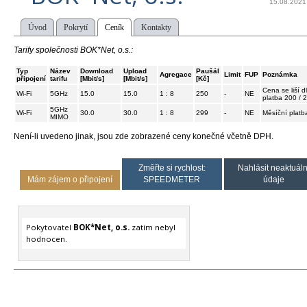
15.08.2021
Úvod
Pokrytí
Ceník
Kontakty
Tarify společnosti BOK*Net, o.s.:
Typ
Název
Download
Upload
Paušál
Agregace
Limit
FUP
Poznámka
připojení
tarifu
[Mbit/s]
[Mbit/s]
[Kč]
Cena se liší d
Wi-Fi
5GHz
15.0
15.0
1 : 8
250
-
NE
platba 200 / 
5GHz
Wi-Fi
30.0
30.0
1 : 8
299
-
NE
Měsíční platb
MIMO
Není-li uvedeno jinak, jsou zde zobrazené ceny konečné včetně DPH.
Změřte si rychlost:
Nahlásit neaktuáln
Mám zájem o připojení
SPEEDMETER
údaje
Pokytovatel
BOK*Net, o.s.
zatím nebyl
hodnocen.