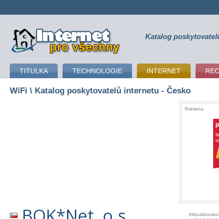
Katalog poskytovatel
připojení k internetu
TITULKA
TECHNOLOGIE
INTERNET
RE
WiFi
\ Katalog poskytovatelů internetu - Česko
Reklama:
BOK*Net, o.s.
Aktualizován