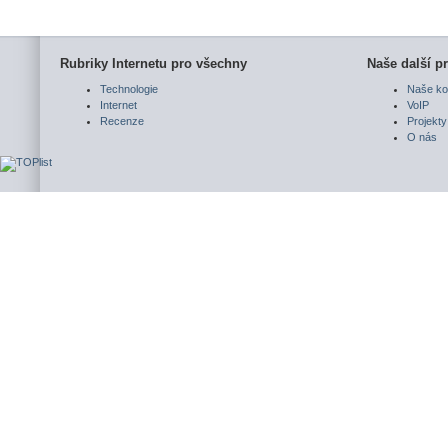
Rubriky Internetu pro všechny
Naše další pr
Technologie
Naše ko
Internet
VoIP
Recenze
Projekty
O nás