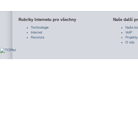
Rubriky Internetu pro všechny
Naše další pr
Technologie
Naše ko
Internet
VoIP
Recenze
Projekty
O nás