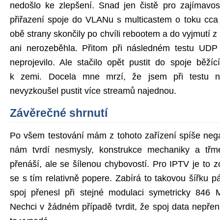
nedošlo ke zlepšení. Snad jen čistě pro zajímavos
přiřazení spoje do VLANu s multicastem o toku cca 4
obě strany skončily po chvíli rebootem a do vyjmutí z
ani nerozeběhla. Přitom při následném testu UDP
neprojevilo. Ale stačilo opět pustit do spoje běžíc
k zemi. Docela mne mrzí, že jsem při testu n
nevyzkoušel pustit více streamů najednou.
Závěrečné shrnutí
Po všem testování mám z tohoto zařízení spíše negat
nám tvrdí nesmysly, konstrukce mechaniky a třme
přenáší, ale se šílenou chybovostí. Pro IPTV je to z
se s tím relativně popere. Zabírá to takovou šířku p
spoj přenesl při stejné modulaci symetricky 846 M
Nechci v žádném případě tvrdit, že spoj data nepřená