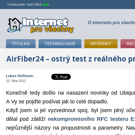
FUNGUJEME TAKÉ PŘES
IPV6
!
O internetu pro všech
Internet pro všechny
TITULKA
TECHNOLOGIE
INTERNET
RE
AirFiber24 – ostrý test z reálného 
Lukas Hofmann
,
22. října 2012
Konečně tedy došlo na nasazení novinky od Ubiquit
A Vy se pojďte podívat jak to celé dopadlo.
Když jsem si jel vyzvednout spoj, byl jsem plný oče
dělal pod zátěží
nekompromisního RFC testeru E
nejrůznější názory na propustnosti a parametry. Na