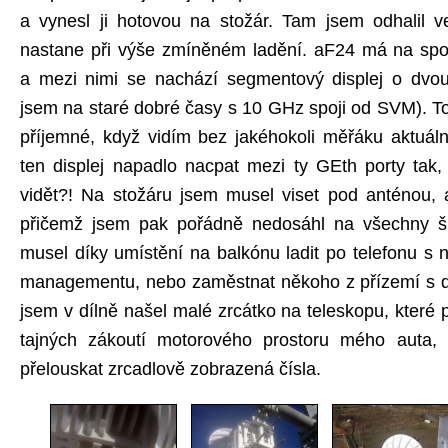
a vynesl ji hotovou na stožár. Tam jsem odhalil ve
nastane při výše zmíněném ladění. aF24 má na spod
a mezi nimi se nachází segmentový displej o dvou
jsem na staré dobré časy s 10 GHz spoji od SVM). T
příjemné, když vidím bez jakéhokoli měřáku aktuáln
ten displej napadlo nacpat mezi ty GEth porty tak
vidět?! Na stožáru jsem musel viset pod anténou, a
přičemž jsem pak pořádně nedosáhl na všechny š
musel díky umístění na balkónu ladit po telefonu s
managementu, nebo zaměstnat někoho z přízemí s d
jsem v dílně našel malé zrcátko na teleskopu, které
tajných zákoutí motorového prostoru mého auta, 
přelouskat zrcadlově zobrazená čísla.