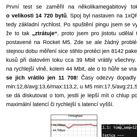
První test se zaměřil na několikamegabitový 
o velikosti 14 720 bytů
. Spoj byl nastaven na 1x
tedy základní rychlost. Po spuštění pingu jsem se vy
že to tak
„ztrátuje“
, proto jsem pro jistotu udělal 
postavené na Rocket M5. Zde se ale žádný probl
stejnou dobu měření sice stihlo protéci jen 8142 paket
kusů při datovém toku cca 39 Mbit vrátily všechny
na rychlejší vlně, kolem 44 Mbit, ale o to hůře se vr
se jich vrátilo jen 11 708
! Časy odezvy dopadly
min:12,8/avg:13,6/max:113,2, u M5 min:17,5/avg:21,5
se dá diskutovat o tom, jestli je lepší mít o chlup p
maximální latencí či rychlejší s latencí vyšší.