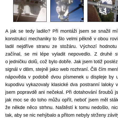
A jak se tedy ladilo? Při montáži jsem se snažil míř
konstrukci mechaniky to šlo velmi pěkně v obou rov
ladil nejdříve stranu ze stožáru. Výchozí hodnotu
začínal, se mi lépe vyladit nepovedlo. Z druhé st
o jedničku dolů, což bylo dobře. Jak jsem totiž posléze 
signál v dBm, stejně jako web rozhraní. Čili čím menší
nápověda v podobě dvou písmenek u displeje by u
kupodivu vykazovaly klasické dva postranní laloky v
jsem popravdě ani nečekal. Při dotahování šroubů js
jak moc se do toho můžu opřít, neboť jsem měl stále
že někde něco strhnu. Naštěstí k tomu nedošlo, ni
tak, aby se nic nehýbalo a přitom nebyly strženy závit