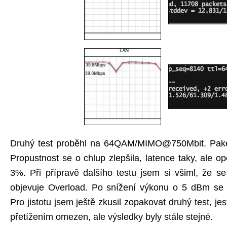
Druhý test proběhl na 64QAM/MIMO@750Mbit. Pakety 
Propustnost se o chlup zlepšila, latence taky, ale opě
3%. Při přípravě dalšího testu jsem si všiml, že s
objevuje Overload. Po snížení výkonu o 5 dBm se O
Pro jistotu jsem ještě zkusil zopakovat druhý test, je
přetížením omezen, ale výsledky byly stále stejné.