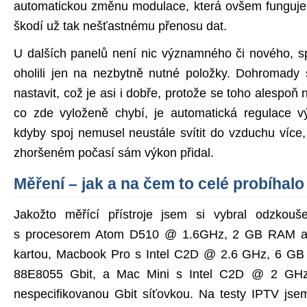
automatickou změnu modulace, která ovšem funguje 
škodí už tak nešťastnému přenosu dat.
U dalších panelů není nic významného či nového, s
oholili jen na nezbytně nutné položky. Dohromady
nastavit, což je asi i dobře, protože se toho alespoň 
co zde vyloženě chybí, je automatická regulace v
kdyby spoj nemusel neustále svítit do vzduchu více,
zhoršeném počasí sám výkon přidal.
Měření – jak a na čem to celé probíhalo
Jakožto měřící přístroje jsem si vybral odzkouš
s procesorem Atom D510 @ 1.6GHz, 2 GB RAM a 
kartou, Macbook Pro s Intel C2D @ 2.6 GHz, 6 GB
88E8055 Gbit, a Mac Mini s Intel C2D @ 2 GH
nespecifikovanou Gbit síťovkou. Na testy IPTV jse