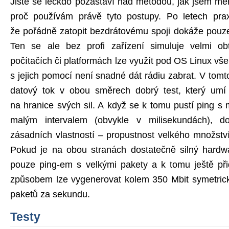
Jistě se leckdo pozastaví nad metodou, jak jsem měř
proč používám právě tyto postupy. Po letech praxe
že pořádně zatopit bezdrátovému spoji dokáže pouze
Ten se ale bez profi zařízení simuluje velmi ob
počítačích či platformách lze využít pod OS Linux všel
s jejich pomocí není snadné dát rádiu zabrat. V tom
datový tok v obou směrech dobrý test, který umí
na hranice svých sil. A když se k tomu pustí ping s
malým intervalem (obvykle v milisekundách), d
zásadních vlastností – propustnost velkého množstv
Pokud je na obou stranách dostatečně silný hardwa
pouze ping-em s velkými pakety a k tomu ještě při
způsobem lze vygenerovat kolem 350 Mbit symetric
paketů za sekundu.
Testy