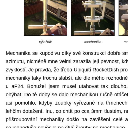
výložník
mechanika
me
Mechanika se kupodivu díky své konstrukci dobře s
azimutu, nicméně mne velmi zarazila její pevnost, k
zvyklostí. Je pravda, že třeba Ubiquití RocketDish pr
mechaniky taky trochu slabší, ale dle mého rozhodně
u aF24. Bohužel jsem musel utahovat tak dlouho,
ohýbat. Do té doby se dalo mechanikou ručně otáčet
asi pomohlo, kdyby zoubky vyřezané na třmenech
lehčím dotažení. Inu, co chtít po cca 3mm tlustém,
přišroubování mechaniky došlo na zavěšení celé a
se jednoduše pověsila na čtyři šrouby na mechanice.