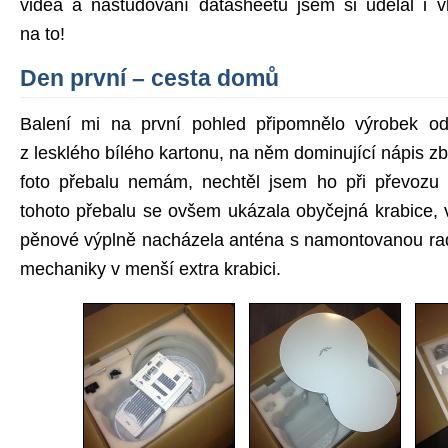
videa a nastudování datasheetu jsem si udělal i v
na to!
Den první – cesta domů
Balení mi na první pohled připomnělo výrobek od
z lesklého bílého kartonu, na něm dominující nápis z
foto přebalu nemám, nechtěl jsem ho při převozu 
tohoto přebalu se ovšem ukázala obyčejná krabice, 
pěnové výplně nacházela anténa s namontovanou rad
mechaniky v menší extra krabici.