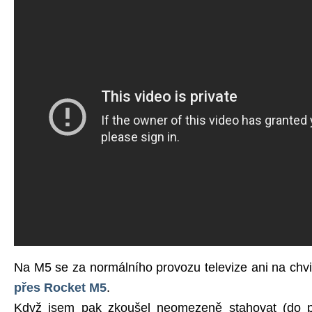
Na M5 se za normálního provozu televize ani na chvi
přes Rocket M5
.
Když jsem pak zkoušel neomezeně stahovat (do pl