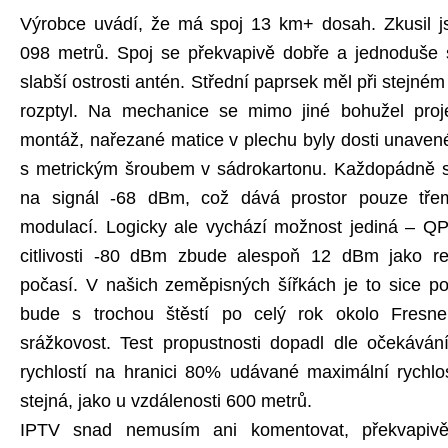
Výrobce uvádí, že má spoj 13 km+ dosah. Zkusil j
098 metrů. Spoj se překvapivě dobře a jednoduše s
slabší ostrosti antén. Střední paprsek měl při stejné
rozptyl. Na mechanice se mimo jiné bohužel projev
montáž, nařezané matice v plechu byly dosti unavené
s metrickým šroubem v sádrokartonu. Každopádně se
na signál -68 dBm, což dává prostor pouze tře
modulací. Logicky ale vychází možnost jediná – Q
citlivosti -80 dBm zbude alespoň 12 dBm jako re
počasí. V našich zeměpisných šířkách je to sice p
bude s trochou štěstí po celý rok okolo Fresn
srážkovost. Test propustnosti dopadl dle očekáván
rychlostí na hranici 80% udávané maximální rychlost
stejná, jako u vzdálenosti 600 metrů.
IPTV snad nemusím ani komentovat, překvapivě