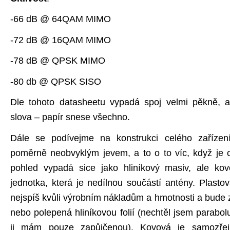
-66 dB @ 64QAM MIMO
-72 dB @ 16QAM MIMO
-78 dB @ QPSK MIMO
-80 db @ QPSK SISO
Dle tohoto datasheetu vypadá spoj velmi pěkně, 
slova – papír snese všechno.
Dále se podívejme na konstrukci celého zařízení
poměrně neobvyklým jevem, a to o to víc, když je c
pohled vypadá sice jako hliníkový masiv, ale ko
jednotka, která je nedílnou součástí antény. Plasto
nejspíš kvůli výrobním nákladům a hmotnosti a bude 
nebo polepená hliníkovou folií (nechtěl jsem parabolu
ji mám pouze zapůjčenou). Kovová je samozřej