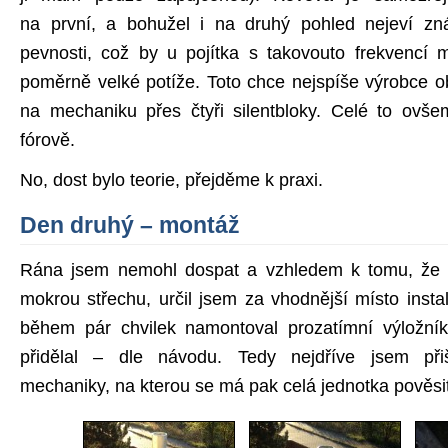
na první, a bohužel i na druhý pohled nejeví zn
pevnosti, což by u pojítka s takovouto frekvencí 
poměrně velké potíže. Toto chce nejspíše výrobce o
na mechaniku přes čtyři silentbloky. Celé to ovš
fórově.
No, dost bylo teorie, přejděme k praxi.
Den druhý – montáž
Rána jsem nemohl dospat a vzhledem k tomu, že 
mokrou střechu, určil jsem za vhodnější místo inst
během pár chvilek namontoval prozatímní výložní
přidělal – dle návodu. Tedy nejdříve jsem při
mechaniky, na kterou se má pak celá jednotka pověsit