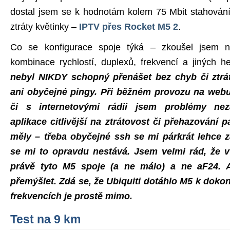
dostal jsem se k hodnotám kolem 75 Mbit stahování,
ztráty květinky –
IPTV přes Rocket M5 2
.
Co se konfigurace spoje týká – zkoušel jsem n
kombinace rychlostí, duplexů, frekvencí a jiných h
nebyl NIKDY schopný přenášet bez chyb či ztráto
ani obyčejné pingy. Při běžném provozu na webu,
či s internetovými rádii jsem problémy nez
aplikace citlivější na ztrátovost či přehazování 
měly – třeba obyčejné ssh se mi párkrát lehce z
se mi to opravdu nestává. Jsem velmi rád, že 
právě tyto M5 spoje (a ne málo) a ne aF24.
přemýšlet. Zdá se, že Ubiquiti dotáhlo M5 k dokon
frekvencích je prostě mimo.
Test na 9 km