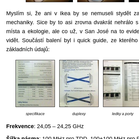
Myslím si, že ani v Ikea by se nemuseli stydět za
mechaniky. Sice by to asi zrovna dvakrát nehrálo s 
místa a ekologie, ale co už, v San José na to evide
vidět. Součástí balení byl i quick guide, ze kteréh
základních údajů:
specifikace
duplexy
ledky a porty
Frekvence
: 24,05 – 24,25 GHz
Šířka pásma
: 100 MHz pro TDD, 100+100 MHz pro