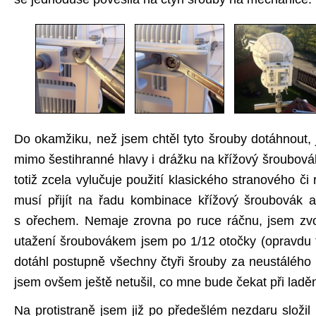
Do okamžiku, než jsem chtěl tyto šrouby dotáhnout, 
mimo šestihranné hlavy i drážku na křížový šroubová
totiž zcela vylučuje použití klasického stranového či
musí přijít na řadu kombinace křížový šroubovák a
s ořechem. Nemaje zrovna po ruce ráčnu, jsem zvol
utažení šroubovákem jsem po 1/12 otočky (opravdu 
dotáhl postupně všechny čtyři šrouby za neustálého 
jsem ovšem ještě netušil, co mne bude čekat při lad
Na protistraně jsem již po předešlém nezdaru složil