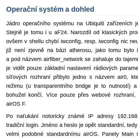
Operační systém a dohled
Jádro operačního systému na Ubiquiti zařízeních j
Stejně je tomu i u aF24. Narozdíl od klasických pr
ovšem v shellu chybí iwconfig, resp. iwconfig nic n
již není zjevně na bázi atherosu, jako tomu bylo
a pod názvem airfiber_network se zahaluje do taje
je vidět pouze základní nastavení rádiových param
síťových rozhraní přibylo jedno s názvem air0, kt
režimu (u transparentního bridge je to nutností) 
bohužel končí. Více pouze přes webové rozhraní,
airOS F.
Po naťukání notoricky známé IP adresy 192.168
tradiční login. Jméno a heslo je opět standardní, tedy
velmi podobné standardnímu airOS. Panely Main s