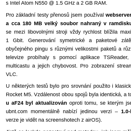
s Intel Atom N550 @ 1.5 GHz a 2 GB RAM.
Pro základní testy přenosů jsem používal
webserver
a cca 180 MB velký soubor nahraný v ramdisku
se mezi libovolnými stroji vždy rychlost blížila ma
1 Gbit. Generování symetrické a paketové zát
obyčejného pingu s různými velikostmi paketů a rů
televize probíhaly s pomocí aplikace TSReader, 
multicastu a jejich chybovost. Pro zobrazení stre
VLC.
U některých testů bylo pro srovnání použito i klasic
Rocket M5. Vzdálenost obou spojů byla identická, a 
u aF24 byl aktualizován
oproti tomu, se kterým js
ubnt.com momentálně nabízí jedinou verzi –
1.0
verze je vidět na screenshotech z airOS).