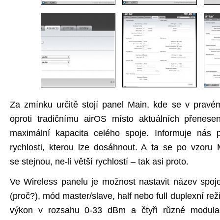
Za zmínku určitě stojí panel Main, kde se v pravé
oproti tradičnímu airOS místo aktuálních přenesen
maximální kapacita celého spoje. Informuje nás 
rychlosti, kterou lze dosáhnout. A ta se po vzor
se stejnou, ne-li větší rychlostí – tak asi proto.
Ve Wireless panelu je možnost nastavit název spoj
(proč?), mód master/slave, half nebo full duplexní re
výkon v rozsahu 0-33 dBm a čtyři různé modula