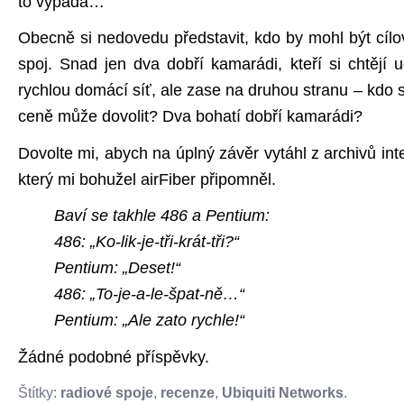
to vypadá…
Obecně si nedovedu představit, kdo by mohl být cílo
spoj. Snad jen dva dobří kamarádi, kteří si chtějí 
rychlou domácí síť, ale zase na druhou stranu – kdo si
ceně může dovolit? Dva bohatí dobří kamarádi?
Dovolte mi, abych na úplný závěr vytáhl z archivů inte
který mi bohužel airFiber připomněl.
Baví se takhle 486 a Pentium:
486: „Ko-lik-je-tři-krát-tři?“
Pentium: „Deset!“
486: „To-je-a-le-špat-ně…“
Pentium: „Ale zato rychle!“
Žádné podobné příspěvky.
Štítky:
radiové spoje
,
recenze
,
Ubiquiti Networks
.