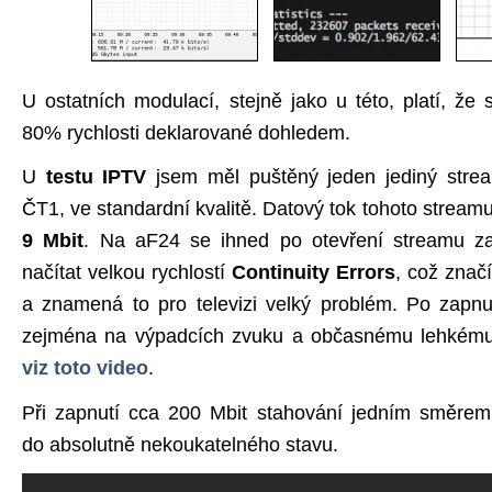
U ostatních modulací, stejně jako u této, platí, že s
80% rychlosti deklarované dohledem.
U
testu IPTV
jsem měl puštěný jeden jediný stre
ČT1, ve standardní kvalitě. Datový tok tohoto strea
9 Mbit
. Na aF24 se ihned po otevření streamu z
načítat velkou rychlostí
Continuity Errors
, což znač
a znamená to pro televizi velký problém. Po zapnu
zejména na výpadcích zvuku a občasnému lehkému 
viz toto video
.
Při zapnutí cca 200 Mbit stahování jedním směrem 
do absolutně nekoukatelného stavu.