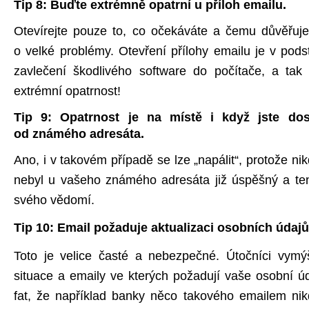
Tip 8: Buďte extrémně opatrní u příloh emailu.
Otevírejte pouze to, co očekáváte a čemu důvěřujet
o velké problémy. Otevření přílohy emailu je v podst
zavlečení škodlivého software do počítače, a tak
extrémní opatrnost!
Tip 9: Opatrnost je na místě i když jste dos
od známého adresáta.
Ano, i v takovém případě se lze „napálit“, protože nikd
nebyl u vašeho známého adresáta již úspěšný a ten
svého vědomí.
Tip 10: Email požaduje aktualizaci osobních údajů
Toto je velice časté a nebezpečné. Útočníci vymýšle
situace a emaily ve kterých požadují vaše osobní 
fat, že například banky něco takového emailem nik