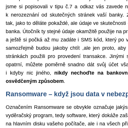
jsme si popisovali v tipu č.7 a odkaz vás zavede 
k nerozeznání od skutečných stránek vaší banky. 
tak, jako to děláte pokaždé, ale údaje ve skutečnosti 
banka. Útočník ty stejné údaje okamžitě použije na 
a ještě si počká až mu zadáte i SMS kód, který po 
samozřejmě budou jakoby chtít ,ale jen proto, aby 
stránkách použili pro provedení transakce. Jinými
opatrní, můžete poměrně snadno dát svůj účet vša
i kdyby nic jiného,
nikdy nechoďte na bankovní
osvědčeným způsobem
.
Ransomware – když jsou data v nebez
Označením Ransomware se obvykle označuje jakýsi 
vyděračský program, tedy software, který dokáže zaš
na hlavním disku vašeho počítače, ale i na všech př