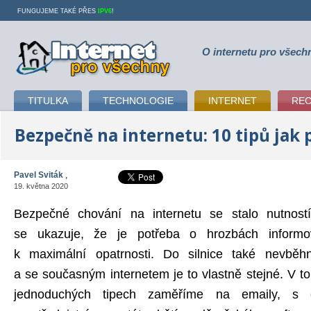
FUNGUJEME TAKÉ PŘES
IPV6
!
O internetu pro všech
Internet pro všechny
TITULKA
TECHNOLOGIE
INTERNET
RE
Bezpečně na internetu: 10 tipů jak 
Pavel Sviták
,
19. května 2020
Bezpečné chování na internetu se stalo nutností
se ukazuje, že je potřeba o hrozbách informov
k maximální opatrnosti. Do silnice také nevběh
a se současným internetem je to vlastně stejné. V t
jednoduchých tipech zaměříme na emaily, s c