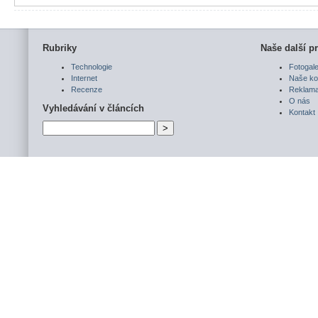
Rubriky
Naše další pr
Technologie
Fotogale
Internet
Naše ko
Recenze
Reklam
O nás
Vyhledávání v článcích
Kontakt