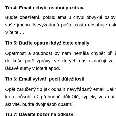
Tip 4: Emailu chybí osobní pozdrav.
Buďte obezřetní, pokud emailu chybí obvyklé oslov
vaše jméno. Nevyžádaná pošta často obsahuje oslov
Vítejte,…
Tip 5: Buďte opatrní když čtete emaily
.
Opatrnost a soudnost by nám neměla chybět při č
do koše patří zprávy, ve kterých nás označují za šť
lákavé sumy v loterii apod.
Tip 6: Email vytváří pocit důležitosti
.
Opět zaručený tip jak odhalit nevyžádaný email. Jak
která působí až přehnaně důležitě, typicky vás nutí
aktivitě, buďte dvojnásob opatrní.
Tip 7: Dávejte pozor na odkazy!