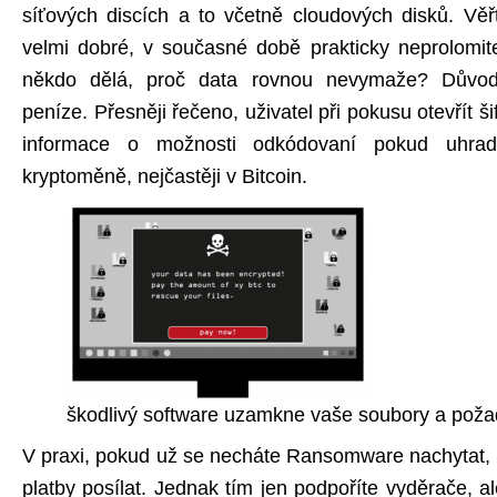
síťových discích a to včetně cloudových disků. Věřt
velmi dobré, v současné době prakticky neprolomite
někdo dělá, proč data rovnou nevymaže? Důvo
peníze. Přesněji řečeno, uživatel při pokusu otevřít š
informace o možnosti odkódovaní pokud uhrad
kryptoměně, nejčastěji v Bitcoin.
škodlivý software uzamkne vaše soubory a poža
V praxi, pokud už se necháte Ransomware nachytat, 
platby posílat. Jednak tím jen podpoříte vyděrače, 