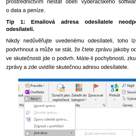
prostřednictvím nestát obětí vyděračského softwar
o data a peníze.
Tip 1: Emailová adresa odesílatele neod
odesílateli.
Nikdy nedůvěřujte uvedenému odesílateli, toho lz
podvrhnout a může se stát, že čtete zprávu jakoby 
ve skutečnosti jde o podvrh. Máte-li pochybnosti, zkus
zprávy a zde uvidíte skutečnou adresu odesílatele.