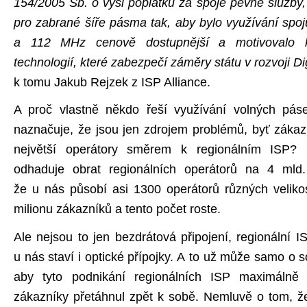
154/2005 Sb. o výši poplatků za spoje pevné služby,
pro zabrané šíře pásma tak, aby bylo využívání spoj
a 112 MHz cenově dostupnější a motivovalo k
technologií, které zabezpečí záměry státu v rozvoji D
k tomu Jakub Rejzek z ISP Alliance.
A proč vlastně někdo řeší využívání volných pás
naznačuje, že jsou jen zdrojem problémů, byť zákazn
největší operátory směrem k regionálním ISP? 
odhaduje obrat regionálních operátorů na 4 mld
že u nás působí asi 1300 operátorů různých velikost
milionu zákazníků a tento počet roste.
Ale nejsou to jen bezdrátová připojení, regionální IS
u nás staví i optické přípojky. A to už může samo o 
aby tyto podnikání regionálních ISP maximálně z
zákazníky přetáhnul zpět k sobě. Nemluvě o tom, ž