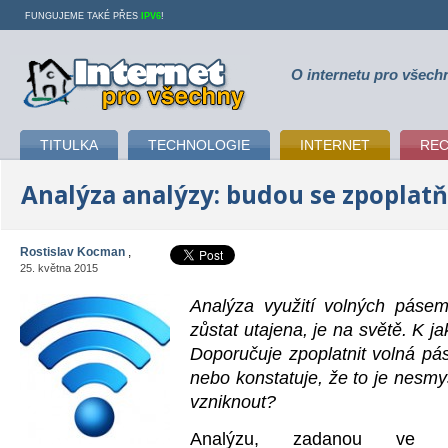
FUNGUJEME TAKÉ PŘES
IPV6
!
O internetu pro všech
Internet pro všechny
TITULKA
TECHNOLOGIE
INTERNET
RE
Analýza analýzy: budou se zpoplatň
Rostislav Kocman
,
25. května 2015
Analýza využití volných páse
zůstat utajena, je na světě. K 
Doporučuje zpoplatnit volná p
nebo konstatuje, že to je nesm
vzniknout?
Analýzu, zadanou ve v