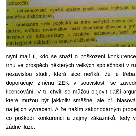
Nyní mají ti, kdo se snaží o poškození konkurenc
trhu ve prospěch některých velkých společností v 
nezávislou studii, která sice neříká, že je třeba
doporučuje změnu ZEK v souvislosti se zaved
licencování. V tu chvíli se můžou objevit další arg
které můžou být jakkoliv směšné, ale při hlasov
na jejich vyvrácení. A že naším zákonodárným proc
co poškodí konkurenci a zájmy zákazníků, tedy 
žádné iluze.