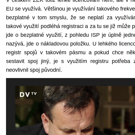
V českém ZEK totiž lehké licencování není, ale v n
EU se využívá. Většinou je využívání takového frekv
bezplatné v tom smyslu, že se neplatí za využívá
takové využití podléhá registraci a za tu se již může 
jde o bezplatné využití, z pohledu ISP je úplně jedn
nazývá, jde o nákladovou položku. U lehkého licenc
registr spojů v takovém pásmu a pokud chce n
sestavit spoj jiný, je s využitím registru potřeba 
neovlivnil spoj původní.