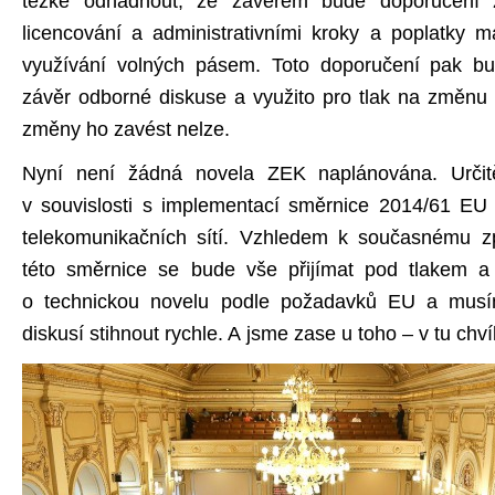
těžké odhadnout, že závěrem bude doporučení 
licencování a administrativními kroky a poplatky 
využívání volných pásem. Toto doporučení pak bu
závěr odborné diskuse a využito pro tlak na změnu
změny ho zavést nelze.
Nyní není žádná novela ZEK naplánována. Urči
v souvislosti s implementací směrnice 2014/61 EU
telekomunikačních sítí. Vzhledem k současnému z
této směrnice se bude vše přijímat pod tlakem a
o technickou novelu podle požadavků EU a mus
diskusí stihnout rychle. A jsme zase u toho – v tu chví