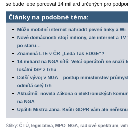
se bude lépe porcovat 14 miliard určených pro podp
Články na podobné téma:
Může mobilní internet nahradit pevné linky a Wi-
Nové domácnosti stojí miliony, ale internet a TV
po staru…
Znamená LTE v ČR „Leda Tak EDGE“?
14 miliard na NGA sítě: Velcí operátoři se snaží 
lokální ISP z trhu
Další vývoj v NGA – postup ministerstev průmysl
odmítá celý trh
Aktuálně: novela Zákona o elektronických komun
na NGA
Upálili Mistra Jana. Kvůli GDPR vám ale neřeknu
Štítky:
ČTÚ
,
legislativa
,
MPO
,
NGA
,
radiové spektrum
,
wifi