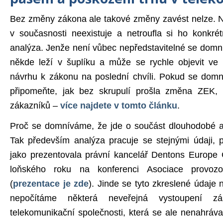
Bez změny zákona ale takové změny zavést nelze.
v současnosti neexistuje a netroufla si ho konkré
analýza. Jenže není vůbec nepředstavitelné se domn
někde leží v šuplíku a může se rychle objevit v
návrhu k zákonu na poslední chvíli. Pokud se domní
připomeňte, jak bez skrupulí prošla změna ZEK, 
zákazníků –
více najdete v tomto článku
.
Proč se domníváme, že jde o součást dlouhodobé 
Tak především analýza pracuje se stejnými údaji, 
jako prezentovala právní kancelář Dentons Europe 
loňského roku na konferenci Asociace provozov
(
prezentace je zde
). Jinde se tyto zkreslené údaje 
nepočítáme některá neveřejná vystoupení zá
telekomunikační společnosti, která se ale nenahráv