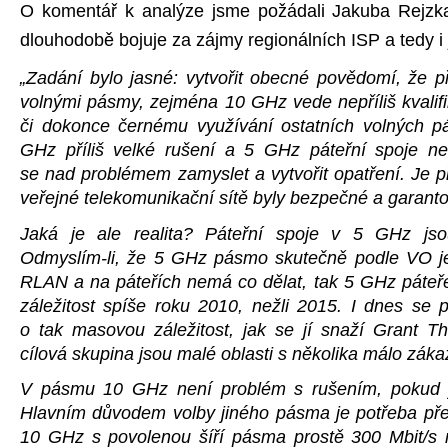
O komentář k analýze jsme požádali Jakuba Rejzka 
dlouhodobě bojuje za zájmy regionálních ISP a tedy i 
„Zadání bylo jasné: vytvořit obecné povědomí, že př
volnými pásmy, zejména 10 GHz vede nepříliš kvali
či dokonce černému využívání ostatních volných p
GHz příliš velké rušení a 5 GHz páteřní spoje nel
se nad problémem zamyslet a vytvořit opatření. Je p
veřejné telekomunikační sítě byly bezpečné a garant
Jaká je ale realita? Páteřní spoje v 5 GHz js
Odmyslím-li, že 5 GHz pásmo skutečně podle VO je
RLAN a na páteřích nemá co dělat, tak 5 GHz páteře 
záležitost spíše roku 2010, nežli 2015. I dnes se 
o tak masovou záležitost, jak se jí snaží Grant Tho
cílová skupina jsou malé oblasti s několika málo záka
V pásmu 10 GHz není problém s rušením, pokud j
Hlavním důvodem volby jiného pásma je potřeba pře
10 GHz s povolenou šíří pásma prostě 300 Mbit/s 