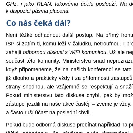
GHz, i jako RLAN, takovému účelu poslouží. Na d
k dispozici pásma placená.
Co nás čeká dál?
Není těžké odhadnout další postup. Na přímý frontá
ISP si zatím ti, komu leží v žaludku, netroufnou. I p
zahájit
odbornou diskusi s WiFi komunitou
. Už ale n
součást této komunity. Ministerstvu snad neprozra
když připomeneme, že na našich konferencí se tato 
již dlouho a prakticky vždy i za přítomnosti zástup
strany shodnou, ale vzájemně se respektují a snaží
Pokud ministerstvu tato diskuse chybí, pak by mož
zástupci jezdili na naše akce častěji – zveme je vždy,
a často ruší účast na poslední chvíli.
Pokud bude odborná diskuse probíhat například na p