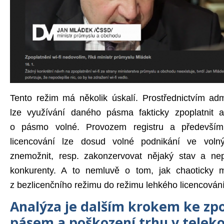
Tento režim má několik úskalí. Prostřednictvím admi
lze využívání daného pásma fakticky zpoplatnit a 
o pásmo volné. Provozem registru a především
licencování lze dosud volné podnikání ve voln
znemožnit, resp. zakonzervovat nějaký stav a ne
konkurenty. A to nemluvě o tom, jak chaoticky m
z bezlicenčního režimu do režimu lehkého licencování
Analýza je dalším krokem ke zp
pásem a poškození trhu v telek