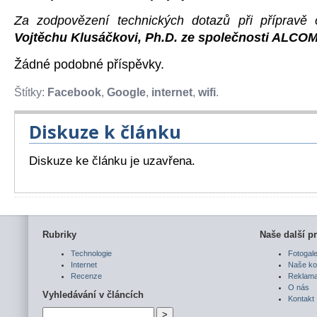
Za zodpovězení technických dotazů při příprav
Vojtěchu Klusáčkovi, Ph.D. ze společnosti ALCOM
Žádné podobné příspěvky.
Štítky:
Facebook
,
Google
,
internet
,
wifi
.
Diskuze k článku
Diskuze ke článku je uzavřena.
Rubriky
Naše další pr
Technologie
Fotogale
Internet
Naše ko
Recenze
Reklam
O nás
Vyhledávání v článcích
Kontakt