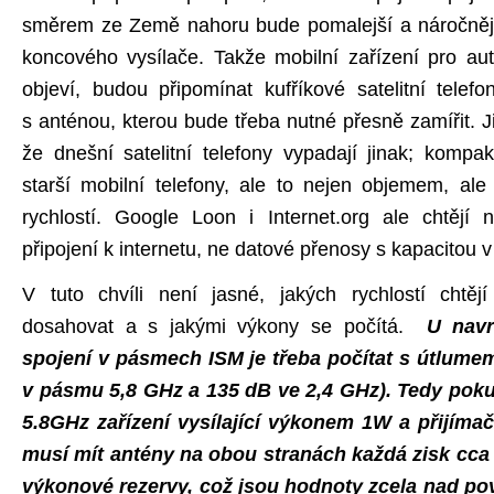
směrem ze Země nahoru bude pomalejší a náročnější
koncového vysílače. Takže mobilní zařízení pro auto
objeví, budou připomínat kufříkové satelitní telef
s anténou, kterou bude třeba nutné přesně zamířit. 
že dnešní satelitní telefony vypadají jinak; kompak
starší mobilní telefony, ale to nejen objemem, al
rychlostí. Google Loon i Internet.org ale chtějí 
připojení k internetu, ne datové přenosy s kapacitou v
V tuto chvíli není jasné, jakých rychlostí chtějí
dosahovat a s jakými výkony se počítá.
U navr
spojení v pásmech ISM je třeba počítat s útlume
v pásmu 5,8 GHz a 135 dB ve 2,4 GHz). Tedy poku
5.8GHz zařízení vysílající výkonem 1W a přijímač 
musí mít antény na obou stranách každá zisk cca
výkonové rezervy, což jsou hodnoty zcela nad p