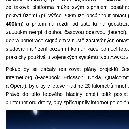
že taková platforma může svým signálem dosáhnou
pokrytí území (při výšce 20km lze obsáhnout oblast 
400km
) a přitom na rozdíl od satelitu na geostac
36000km netrpí dlouhou časovou odezvou (latencí).
dobrá penetrace signálem v hustě zastavěných oblast
sledování a řízení pozemní komunikace pomocí letou
prakticky používá u vojenských systémů typu AWACS
Pokud by se začaly realizovat plány projektů Goo
Internet.org (Facebook, Ericsson, Nokia, Qualco
a Opera), bylo by v letové hladině 20 kilometrů mno
Právě do této letového hladiny chtějí totiž posla
a Internet.org drony, aby zpřístupnily internet po celé