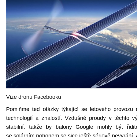
Vize dronu Facebooku
Pomiňme teď otázky týkající se letového provozu a
technologií a znalostí. Vzdušné proudy v těchto v
stabilní, takže by balony Google mohly být řidi
se solárním pohonem se sice ještě sériově nevyrábí, a