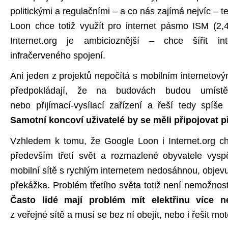
politickými a regulačními – a co nás zajímá nejvíc – 
Loon chce totiž využít pro internet pásmo ISM (2
Internet.org je ambicioznější – chce šířit inte
infračerveného spojení.
Ani jeden z projektů nepočítá s mobilním internetov
předpokládají, že na budovách budou umístě
nebo přijímací-vysílací zařízení a řeší tedy spíše
Samotní koncoví uživatelé by se měli připojovat p
Vzhledem k tomu, že Google Loon i Internet.org chtě
především třetí svět a rozmazlené obyvatele vys
mobilní sítě s rychlým internetem nedosáhnou, objev
překážka. Problém třetího světa totiž není nemožnost p
Často lidé mají problém mít elektřinu více 
z veřejné sítě a musí se bez ní obejít, nebo i řešit m