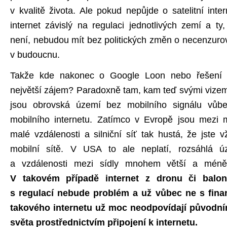
v kvalitě života. Ale pokud nepůjde o satelitní int
internet závislý na regulaci jednotlivých zemí a ty
není, nebudou mít bez politických změn o necenzurov
v budoucnu.
Takže kde nakonec o Google Loon nebo řešení I
největší zájem? Paradoxně tam, kam teď svými vize
jsou obrovská území bez mobilního signálu vůb
mobilního internetu. Zatímco v Evropě jsou mezi 
malé vzdálenosti a silniční síť tak hustá, že jste 
mobilní sítě. V USA to ale neplatí, rozsáhlá ú
a vzdálenosti mezi sídly mnohem větší a méně po
V takovém případě internet z dronu či balon
s regulací nebude problém a už vůbec ne s finan
takového internetu už moc neodpovídají původním
světa prostřednictvím připojení k internetu.