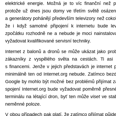
elektrické energie. Možná je to víc finanční než 
protože už dnes jsou domy ve třetím světě osázené
a generátory pohánějí především televizory než cokoli
že i když samotné připojení k internetu bude le
zpočátku rozhodně ne a nebude je moci nainstalov
vyžadovat kvalifikované servisní techniky.
Internet z balonů a dronů se může ukázat jako prob
zákazníky z vyspělého světa na cestách. Ti asi
s financemi. Jenže v jejich představách je internet
minimálně ten od Internet.org nebude. Zatímco bezd
Google by mohlo být možné bez problémů přijímat z
spojení Internet.org bude vyžadovat poměrně přes
terminálu na létající dron, byť ten může
viset
ve stab
neměnné poloze.
V obou případech pak platí, že zatímco přijímat půjd