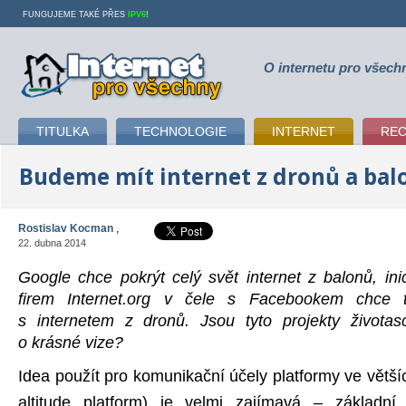
FUNGUJEME TAKÉ PŘES
IPV6
!
O internetu pro všech
Internet pro všechny
TITULKA
TECHNOLOGIE
INTERNET
RE
Budeme mít internet z dronů a bal
Rostislav Kocman
,
22. dubna 2014
Google chce pokrýt celý svět internet z balonů, ini
firem Internet.org v čele s Facebookem chce 
s internetem z dronů. Jsou tyto projekty života
o krásné vize?
Idea použít pro komunikační účely platformy ve větš
altitude platform) je velmi zajímavá – základní 