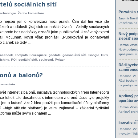
elů sociálních sítí
Pozvánka 
echnologie
.
Žádné komentáře
.
Jaromír Nová
o nejsou jen o konverzaci mezi přáteli. Čím dál tím více jde
Pozvánka na
ázorů a událostí týkajících se našich životů… Aktivity současných
, lze proto bez nadsázky označit jako publikování. Uznávaný expert
Nový podp
l McLuhan, kdysi však prohlásil „Publikování je odhalování
zlepšiť sp
 článek se tedy ...
Roman Vavro
Nový podpred
spoluprácu v
acebook
,
Footpath
,
Foursquare
,
geodata
,
geosociální sítě
,
Google
,
GPS
,
ishing
,
POI
,
sociální sítě
,
soukromí
,
Twitter
.
Rádi bycho
zaměřenou 
onů a balonů?
Redakce
, 21
Rádi bychom 
komentáře
.
na poskytovat
vět internet z balonů, iniciativa technologických firem Internet.org
Aprílový p
e téhož cíle dosáhnout s internetem z dronů. Jsou tyto projekty
operátorov
 jen o krásné vize? Idea použít pro komunikační účely platformy
Roman Vavro
–high altitude platform) je velmi zajímavá – základní fyzikální
Aprílový preh
atforma může svým signálem ...
Inovativní 
Redakce
, 22
Inovativní ře