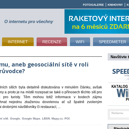
|
|
FOTOGALERIE
KNIHOVNY
K
O internetu pro všechny
INTERNET
RECENZE
WIFI
SPEEDMETER
Navštivte 
u, aneb geosociální sítě v roli
průvodce?
lních sítích byla detailně diskutována v minulém článku, avšak
y a proto je na místě rozepsat se také o přínosech těchto sítí pro
k pro turisty. Těm mohou totiž informace v bodech zájmu
žehnat nejednu zkaženou dovolenou ať už špatně zvoleným
drobnými návštěvníky či restaurací, ...
Reklama:
í sítě
,
Google
,
Google Maps
,
LBSN
,
Mapy.cz
,
POI
.
Bleskov