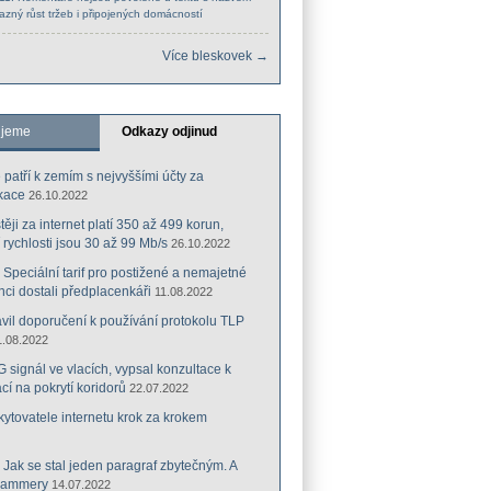
azný růst tržeb i připojených domácností
Více bleskovek →
ujeme
Odkazy odjinud
 patří k zemím s nejvyššími účty za
kace
26.10.2022
ěji za internet platí 350 až 499 korun,
 rychlosti jsou 30 až 99 Mb/s
26.10.2022
: Speciální tarif pro postižené a nemajetné
ci dostali předplacenkáři
11.08.2022
il doporučení k používání protokolu TLP
1.08.2022
G signál ve vlacích, vypsal konzultace k
cí na pokrytí koridorů
22.07.2022
tovatele internetu krok za krokem
: Jak se stal jeden paragraf zbytečným. A
cammery
14.07.2022