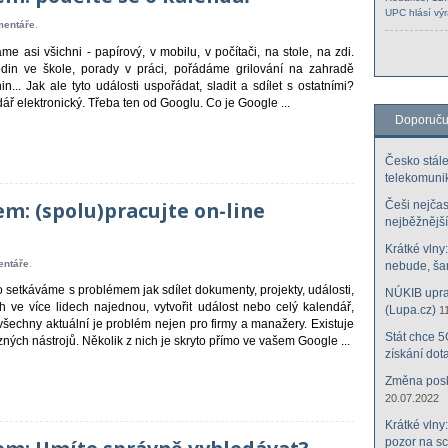
UPC hlásí výr
mentáře
.
e asi všichni - papírový, v mobilu, v počítači, na stole, na zdi.
in ve škole, porady v práci, pořádáme grilování na zahradě
in... Jak ale tyto události uspořádat, sladit a sdílet s ostatními?
ář elektronický. Třeba ten od Googlu. Co je Google ...
Doporuč
Česko stále
telekomuni
m: (spolu)pracujte on-line
Češi nejčast
nejběžnější
Krátké vlny
entáře
.
nebude, šan
 setkáváme s problémem jak sdílet dokumenty, projekty, události,
NÚKIB uprav
 ve více lidech najednou, vytvořit událost nebo celý kalendář,
(Lupa.cz)
1
všechny aktuální je problém nejen pro firmy a manažery. Existuje
Stát chce 5
ných nástrojů. Několik z nich je skryto přímo ve vašem Google ...
získání dota
Změna posky
20.07.2022
Krátké vlny
pozor na s