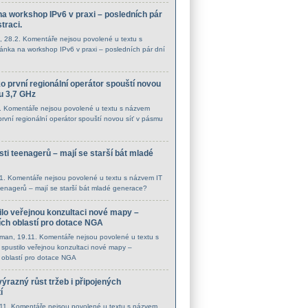
a workshop IPv6 v praxi – posledních pár
straci.
, 28.2.
Komentáře nejsou povolené
u textu s
nka na workshop IPv6 v praxi – posledních pár dní
ko první regionální operátor spouští novou
u 3,7 GHz
2.
Komentáře nejsou povolené
u textu s názvem
 první regionální operátor spouští novou síť v pásmu
ti teenagerů – mají se starší bát mladé
.1.
Komentáře nejsou povolené
u textu s názvem IT
eenagerů – mají se starší bát mladé generace?
lo veřejnou konzultaci nové mapy –
ích oblastí pro dotace NGA
cman
, 19.11.
Komentáře nejsou povolené
u textu s
pustilo veřejnou konzultaci nové mapy –
 oblastí pro dotace NGA
ýrazný růst tržeb i připojených
í
.11.
Komentáře nejsou povolené
u textu s názvem