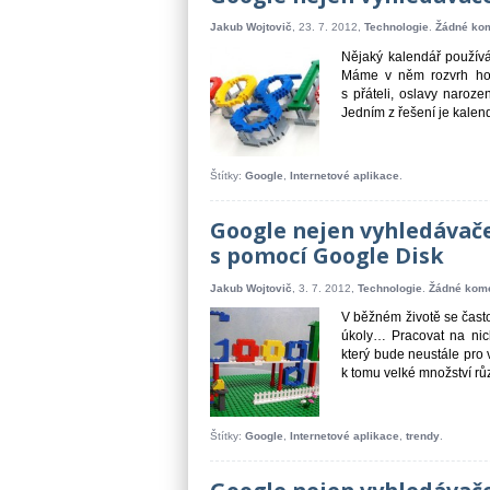
Jakub Wojtovič
, 23. 7. 2012,
Technologie
.
Žádné ko
Nějaký kalendář používám
Máme v něm rozvrh hod
s přáteli, oslavy narozen
Jedním z řešení je kalend
Štítky:
Google
,
Internetové aplikace
.
Google nejen vyhledávače
s pomocí Google Disk
Jakub Wojtovič
, 3. 7. 2012,
Technologie
.
Žádné kom
V běžném životě se často
úkoly… Pracovat na nich
který bude neustále pro 
k tomu velké množství růz
Štítky:
Google
,
Internetové aplikace
,
trendy
.