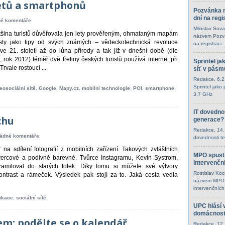
letů a smartphonů
Pozvánka n
dní na regi
é komentáře
.
Miloslav Sova
ětšina turistů důvěřovala jen lety prověřeným, ohmataným mapám
názvem Pozvá
sty jako tipy od svých známých – vědeckotechnická revoluce
na registraci.
ve 21. století až do lůna přírody a tak již v dnešní době (dle
 rok 2012) téměř dvě třetiny českých turistů používá internet při
Sprintel ja
rvale rostoucí ...
síť v pásm
Redakce
, 6.
Sprintel jako
eosociální sítě
,
Google
,
Mapy.cz
,
mobilní technologie
,
POI
,
smartphone
,
3,7 GHz
IT dovednos
chu
generace?
Redakce
, 14
ádné komentáře
.
dovednosti t
ť na sdílení fotografií z mobilních zařízení. Takových zvláštních
MPO spusti
čtvercové a podivně barevné. Tvůrce Instagramu, Kevin Systrom,
intervenčn
zamiloval do starých fotek. Díky tomu si můžete své výtvory
Rostislav Ko
 kontrast a rámeček. Výsledek pak stojí za to. Jaká cesta vedla
názvem MPO s
intervenčních
likace
,
sociální sítě
.
UPC hlásí v
domácnost
m: podělte se o kalendář
Redakce
, 12