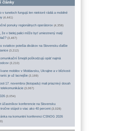
í články
o v tuneloch fungujú len niektoré rádiá a mobilné
by
(4,441)
očné ponuky regionálnych operátorov
(4,358)
, že v bielej palici môže byť umiestnený malý
elač?
(3,467)
s sviatkov potešia divákov na Slovensku ďalšie
tanice
(3,212)
komunikační šmejdi poškodzujú opäť najmä
odcov
(3,210)
ívane mobilov v Moldavsku, Ukrajine a v blízkosti
raníc je už lacnejšie
(3,169)
osti 17. novembra (listopadu) mali priaznivý dosah
a telekomunikácie
(3,067)
026
(3,054)
t účastníkov konferencie na Slovensku
iročne stúpol o viac ako 40 percent
(3,028)
ánka na komunitní konferenci CSNOG 2026
0)