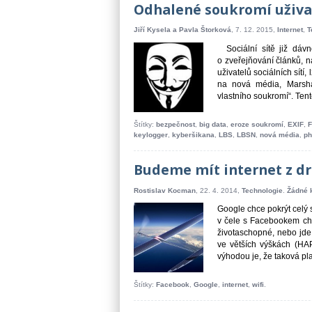
Odhalené soukromí uživat
Jiří Kysela a Pavla Štorková
, 7. 12. 2015,
Internet
,
T
Sociální sítě již dávn
o zveřejňování článků, n
uživatelů sociálních sítí
na nová média, Marshal
vlastního soukromí“. Tento
Štítky:
bezpečnost
,
big data
,
eroze soukromí
,
EXIF
,
F
keylogger
,
kyberšikana
,
LBS
,
LBSN
,
nová média
,
ph
Budeme mít internet z dr
Rostislav Kocman
, 22. 4. 2014,
Technologie
.
Žádné 
Google chce pokrýt celý s
v čele s Facebookem chc
životaschopné, nebo jde
ve větších výškách (HAP 
výhodou je, že taková pl
Štítky:
Facebook
,
Google
,
internet
,
wifi
.