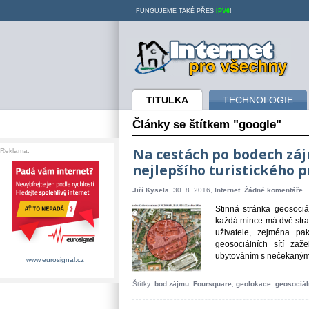
FUNGUJEME TAKÉ PŘES
IPV6
!
Internet pro všechny
TITULKA
TECHNOLOGIE
Články se štítkem "google"
Na cestách po bodech zájm
Reklama:
nejlepšího turistického 
Jiří Kysela
, 30. 8. 2016,
Internet
.
Žádné komentáře
.
Stinná stránka geosociá
každá mince má dvě stran
uživatele, zejména pa
geosociálních sítí za
ubytováním s nečekanými 
www.eurosignal.cz
Štítky:
bod zájmu
,
Foursquare
,
geolokace
,
geosociáln