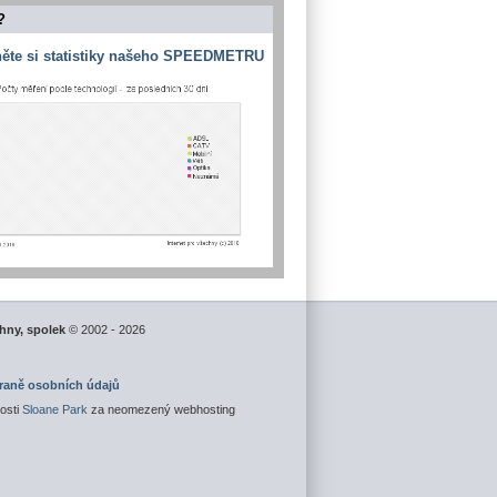
?
ěte si statistiky našeho SPEEDMETRU
chny, spolek
© 2002 - 2026
hraně osobních údajů
osti
Sloane Park
za neomezený webhosting