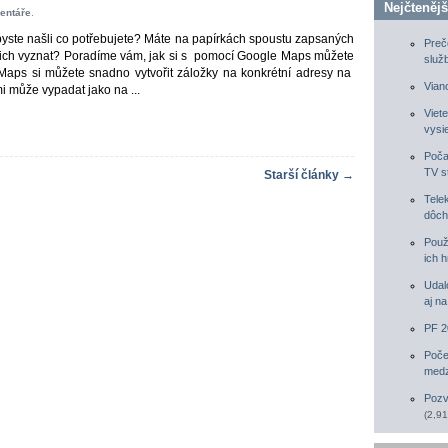
Nejčtenějš
entáře
.
abyste našli co potřebujete? Máte na papírkách spoustu zapsaných
Preč
ich vyznat? Poradíme vám, jak si s pomocí Google Maps můžete
služ
 Maps si můžete snadno vytvořit záložky na konkrétní adresy na
Vian
 může vypadat jako na ...
Viete
vysi
Poča
TV s
Starší články →
Tele
dôch
Použ
ich h
Udal
aj n
PF 2
Poče
medz
Pozv
(2,91