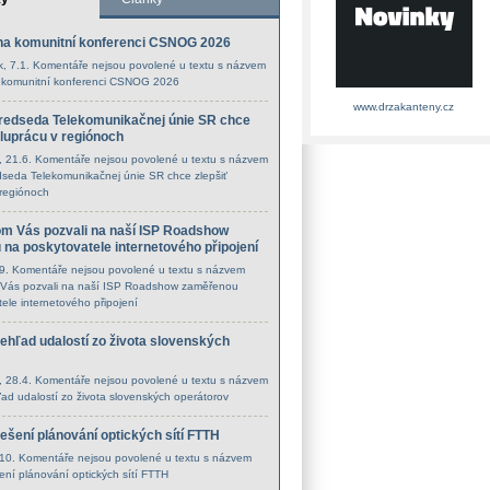
na komunitní konferenci CSNOG 2026
k
, 7.1.
Komentáře nejsou povolené
u textu s názvem
 komunitní konferenci CSNOG 2026
www.drzakanteny.cz
redseda Telekomunikačnej únie SR chce
oluprácu v regiónoch
, 21.6.
Komentáře nejsou povolené
u textu s názvem
seda Telekomunikačnej únie SR chce zlepšiť
 regiónoch
m Vás pozvali na naší ISP Roadshow
na poskytovatele internetového připojení
.9.
Komentáře nejsou povolené
u textu s názvem
Vás pozvali na naší ISP Roadshow zaměřenou
ele internetového připojení
rehľad udalostí zo života slovenských
, 28.4.
Komentáře nejsou povolené
u textu s názvem
ľad udalostí zo života slovenských operátorov
řešení plánování optických sítí FTTH
.10.
Komentáře nejsou povolené
u textu s názvem
šení plánování optických sítí FTTH