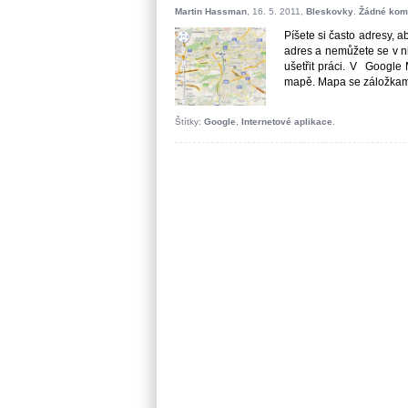
Martin Hassman
, 16. 5. 2011,
Bleskovky
.
Žádné kom
Píšete si často adresy, 
adres a nemůžete se v n
ušetřit práci. V Google
mapě. Mapa se záložkami
Štítky:
Google
,
Internetové aplikace
.