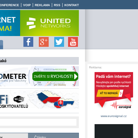
|
|
|
|
ONFERENCE
VOIP
REKLAMA
RSS
KONTAKT
také
Reklama:
www.eurosignal.cz
ky
Články