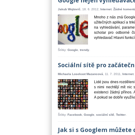
Google nejen vyhledávač
Jakub Wojtovič
, 18. 6. 2012,
Internet
.
Žádné koment
Mnoho z nás zná Google 
užitečných aplikací a tri
na vyhledávání, paramet
scholar pro odborné čl
vyhledavač Hlavní funkcí 
Štítky:
Google
,
trendy
.
Sociální sítě pro začátečn
Michaela Losekoot Mazancová
, 11. 7. 2011,
Internet
Lidé jsou dnes rozděleni n
s nimi nechtějí mít nic
existenci žádný přínos. 
A pokud se dobře využívaj
Štítky:
Facebook
,
Google
,
sociální sítě
,
Twitter
.
Jak si s Googlem můžete 