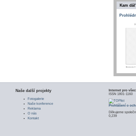
Kam dál
Prohlédn
Naše další projekty
Internet pro vše
ISSN 1801-1160
Fotogalerie
Naše konference
Prohlášení o oc
Reklama
Děkujeme společn
O nás
0,239
Kontakt