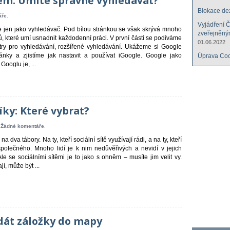
em: Umíte správně vyhledávat?
Blokace de
áře
.
Vyjádření 
jen jako vyhledávač. Pod bílou stránkou se však skrývá mnoho
zveřejněný
ků, které umí usnadnit každodenní práci. V první části se podíváme
01.06.2022
ry pro vyhledávání, rozšířené vyhledávání. Ukážeme si Google
Úprava Coo
ánky a zjistíme jak nastavit a používat iGoogle. Google jako
Googlu je, ...
íky: Které vybrat?
.
Žádné komentáře
.
a dva tábory. Na ty, kteří sociální sítě využívají rádi, a na ty, kteří
 společného. Mnoho lidí je k nim nedůvěřivých a nevidí v jejich
Ale se sociálními sítěmi je to jako s ohněm – musíte jim velit vy.
í, může být ...
dát záložky do mapy