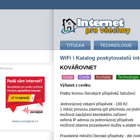
připojení k internetu
TITULKA
TECHNOLOGIE
WiFi
\ Katalog poskytovatelů int
KOVÁŘOVNET
Reklama:
Úvod
Ceník
Kontakty
Technologie
Výňatek z ceníku
:
Platby formou členských příspěvků Sdružení:
Jednorázový vstupní příspěvek - 100 Kč
1 měsíc provozu zdarma (při přechodu od jiné
možnost zapůjčení klientského zařízení
veřená IP adresa za jednorázový příspěvek
www.eurosignal.cz
možnost zdarma pozastavení služby a plateb 
Pravidelné měsíční členské příspěvky - dle zvol