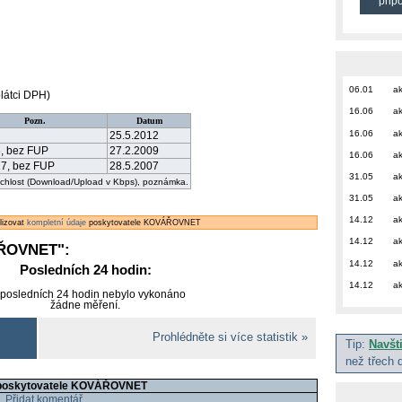
přip
06.01
ak
látci DPH)
16.06
ak
Pozn.
Datum
16.06
ak
25.5.2012
5, bez FUP
27.2.2009
16.06
ak
17, bez FUP
28.5.2007
31.05
ak
rychlost (Download/Upload v Kbps), poznámka.
31.05
ak
14.12
ak
alizovat
kompletní údaje
poskytovatele KOVÁŘOVNET
14.12
ak
ŘOVNET
":
14.12
ak
Posledních 24 hodin:
14.12
ak
 posledních 24 hodin nebylo vykonáno
žádne měření.
Prohlédněte si více statistik »
Tip:
Navšt
než třech 
 poskytovatele KOVÁŘOVNET
Přidat komentář