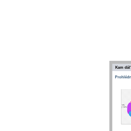
Kam dál
Prohlédn