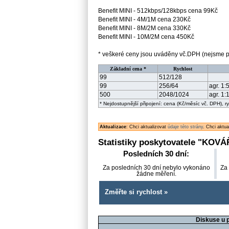
Benefit MINI - 512kbps/128kbps cena 99Kč
Benefit MINI - 4M/1M cena 230Kč
Benefit MINI - 8M/2M cena 330Kč
Benefit MINI - 10M/2M cena 450Kč
* veškeré ceny jsou uváděny vč.DPH (nejsme p
Základní cena *
Rychlost
99
512/128
99
256/64
agr. 1:
500
2048/1024
agr. 1:
* Nejdostupnější připojení: cena (Kč/měsíc vč. DPH), 
Aktualizace
: Chci aktualizovat
údaje této strány
. Chci aktu
Statistiky poskytovatele "
KOVÁ
Posledních 30 dní:
Za posledních 30 dní nebylo vykonáno
Za
žádne měření.
Změřte si rychlost »
Diskuse u