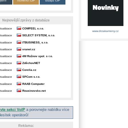
ojení
nového ISP
údajů ISP
Nejnovější zprávy z databáze
tualizace
COMFEEL s.r.o.
www.drzakanteny.cz
tualizace
SELECT SYSTEM, s.r.o.
tualizace
ITBUSINESS, s.r.o.
tualizace
vranet.cz
tualizace
4M Rožnov spol. s r.o.
tualizace
ZděchovNET
tualizace
Corelia.cz
tualizace
SPCom s.r.o.
tualizace
RAAB Computer
tualizace
Rousinovsko.net
ivte sekci VoIP
a porovnejte nabídku více
desítek operátorů!
Reklama: