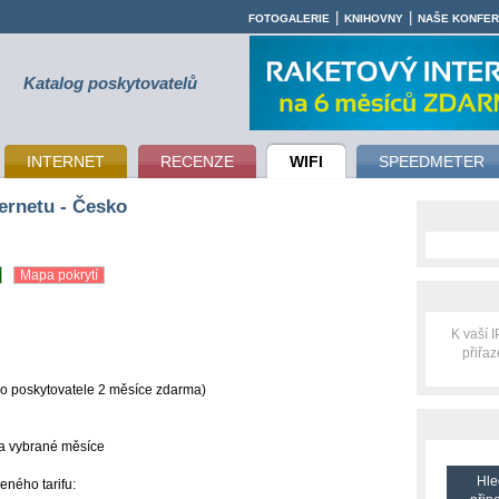
|
|
FOTOGALERIE
KNIHOVNY
NAŠE KONFE
Katalog poskytovatelů
INTERNET
RECENZE
WIFI
SPEEDMETER
ernetu - Česko
Mapa pokrytí
K vaší 
přiřa
ho poskytovatele 2 měsíce zdarma)
na vybrané měsíce
Hle
eného tarifu: