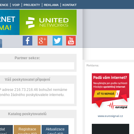
|
|
|
|
RENCE
VOIP
PROJEKTY
REKLAMA
KONTAKT
Partner sekce:
Reklama:
Váš poskytovatel připojení
IP adrese 216.73.216.46 bohužel nemáme
zeného žádného poskytovatele internetu.
Katalog poskytovatelů
www.eurosignal.cz
dat
Registrace
Aktualizace