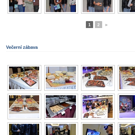
1
2
►
Večerní zábava