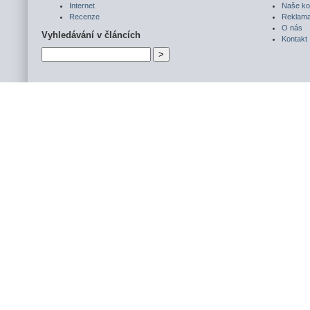
Internet
Naše ko
Recenze
Reklam
O nás
Vyhledávání v článcích
Kontakt