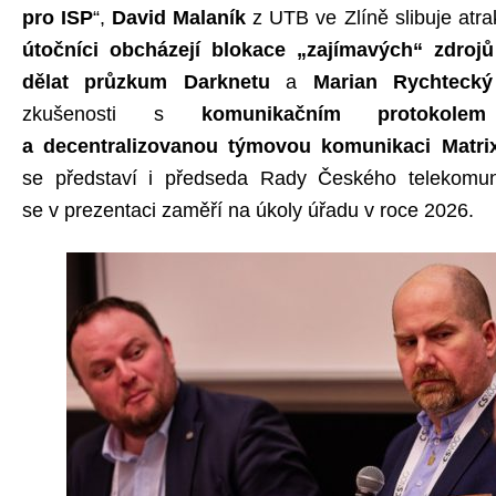
pro ISP
“,
David Malaník
z UTB ve Zlíně slibuje atra
útočníci obcházejí blokace „zajímavých“ zdroj
dělat průzkum Darknetu
a
Marian Rychtecký
zkušenosti s
komunikačním protokol
a decentralizovanou týmovou komunikaci Matri
se představí i předseda Rady Českého telekomuni
se v prezentaci zaměří na úkoly úřadu v roce 2026.