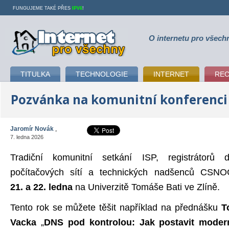
FUNGUJEME TAKÉ PŘES
IPV6
!
O internetu pro všech
Internet pro všechny
TITULKA
TECHNOLOGIE
INTERNET
RE
Pozvánka na komunitní konferenc
Jaromír Novák
,
7. ledna 2026
Tradiční komunitní setkání ISP, registrátorů 
počítačových sítí a technických nadšenců CSN
21. a 22. ledna
na Univerzitě Tomáše Bati ve Zlíně.
Tento rok se můžete těšit například na přednášku
T
Vacka
„
DNS pod kontrolou: Jak postavit moder