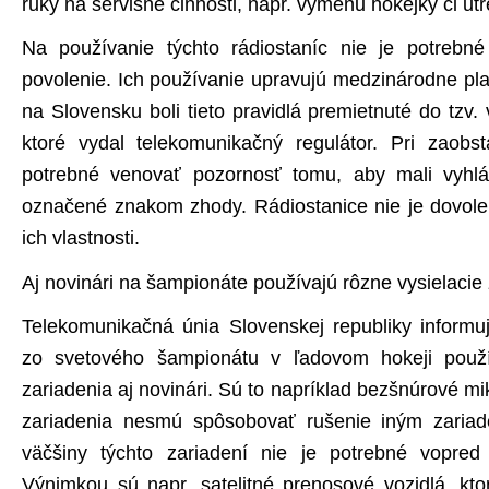
ruky na servisné činnosti, napr. výmenu hokejky či utre
Na používanie týchto rádiostaníc nie je potrebn
povolenie. Ich používanie upravujú medzinárodne pla
na Slovensku boli tieto pravidlá premietnuté do tzv
ktoré vydal telekomunikačný regulátor. Pri zaobst
potrebné venovať pozornosť tomu, aby mali vyhlá
označené znakom zhody. Rádiostanice nie je dovol
ich vlastnosti.
Aj novinári na šampionáte používajú rôzne vysielacie
Telekomunikačná únia Slovenskej republiky informu
zo svetového šampionátu v ľadovom hokeji použív
zariadenia aj novinári. Sú to napríklad bezšnúrové mi
zariadenia nesmú spôsobovať rušenie iným zariad
väčšiny týchto zariadení nie je potrebné vopred
Výnimkou sú napr. satelitné prenosové vozidlá, kto