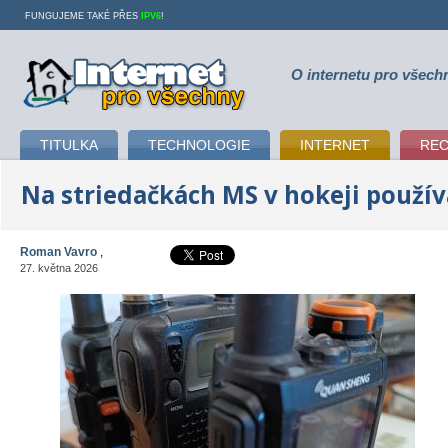
FUNGUJEME TAKÉ PŘES
IPV6
!
O internetu pro všech
Internet pro všechny
TITULKA
TECHNOLOGIE
INTERNET
RE
Na striedačkách MS v hokeji použív
Roman Vavro
,
27. května 2026