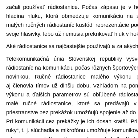
začali používať rádiostanice. Počas zápasu je v h
hladina hluku, ktorá obmedzuje komunikáciu na s
malých ručných rádiostaníc kustódi reprezentácie po
svoje hlasivky, lebo už nemusia prekrikovať hluk v hok
Aké rádiostanice sa najčastejšie používajú a za aký
Telekomunikačná únia Slovenskej republiky vysve
rádiostaníc na komunikáciu počas rôznych športových
novinkou. Ručné rádiostanice malého výkonu po
aj členovia tímov už dlhšiu dobu. Vzhľadom na pom
výkonu a ďalších parametrov sú obľúbené rádiost
malé ručné rádiostanice, ktoré sa predávajú 
priestranstve bez prekážok umožňujú spojenie až do 
Pri komunikácii cez prekážky je ich dosah kratší. Pr
ruky“, t. j. slúchadla a mikrofónu umožňuje komunik