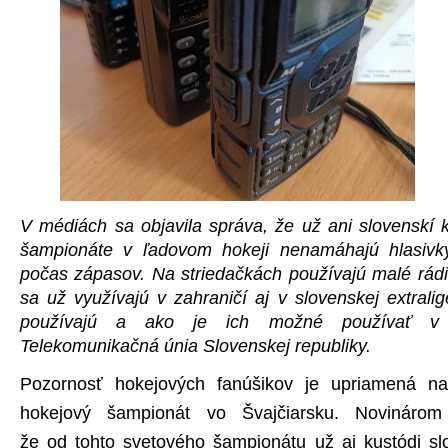
V médiách sa objavila správa, že už ani slovenskí 
šampionáte v ľadovom hokeji nenamáhajú hlasivky
počas zápasov. Na striedačkách používajú malé rádi
sa už využívajú v zahraničí aj v slovenskej extrali
používajú a ako je ich možné používať v za
Telekomunikačná únia Slovenskej republiky.
Pozornosť hokejových fanúšikov je upriamená na 
hokejový šampionát vo Švajčiarsku. Novinárom 
že od tohto svetového šampionátu už aj kustódi sl