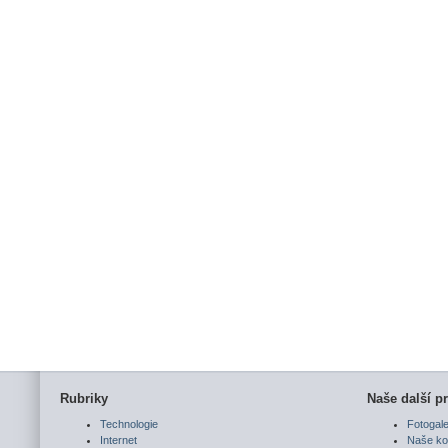
Rubriky
Naše další pr
Technologie
Fotogale
Internet
Naše ko