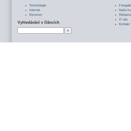
Technologie
Fotogale
Internet
Naše ko
Recenze
Reklam
O nás
Vyhledávání v článcích
Kontakt