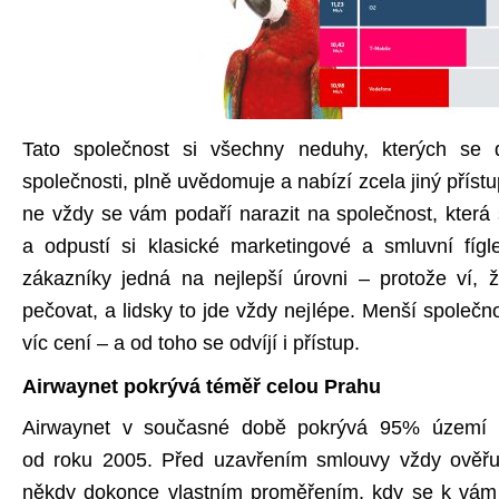
Tato společnost si všechny neduhy, kterých se d
společnosti, plně uvědomuje a nabízí zcela jiný přístu
ne vždy se vám podaří narazit na společnost, která 
a odpustí si klasické marketingové a smluvní fígl
zákazníky jedná na nejlepší úrovni – protože ví,
pečovat, a lidsky to jde vždy nejlépe. Menší společnos
víc cení – a od toho se odvíjí i přístup.
Airwaynet pokrývá téměř celou Prahu
Airwaynet v současné době pokrývá 95% území P
od roku 2005. Před uzavřením smlouvy vždy ověřuj
někdy dokonce vlastním proměřením, kdy se k vám t