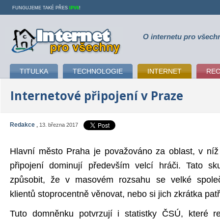
FUNGUJEME TAKÉ PŘES
IPV6
!
O internetu pro všech
Internet pro všechny
TITULKA
TECHNOLOGIE
INTERNET
RE
Internetové připojení v Praze
Redakce
,
13. března 2017
Hlavní město Praha je považováno za oblast, v níž
připojení dominují především velcí hráči. Tato 
způsobit, že v masovém rozsahu se velké spol
klientů stoprocentně věnovat, nebo si jich zkrátka pat
Tuto domněnku potvrzují i statistky ČSÚ, které rep