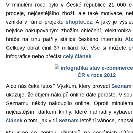
V minulém roce bylo v České republice 21 000 e–
prodeje, nejčastějšího zboží, ale také motivace, 
vznikla v rámci projektu
shoptet.cz
. A jaký je výsl
nejvíce nakupovaným zbožím oblečení, elektronika 
hráče na trhu patřily stálice českého internetu
Al
Celkový obrat činil 37 miliard Kč. Vše si můžete 
infografice nebo přečíst
celý článek
.
A co nás čeká letos? Výzkum, který provedl
Seznam
ukazuje, že objem nákupů online dále poroste. V sou
Seznamu někdy nakoupilo online. Oproti minulé
nejčastějším dárkem knihy, které nahradily vybave
článek
o tom, jak vidí
Seznam
letošní vánoce, napsa
My jsme se zeptali uživatelů na sociálních sítích