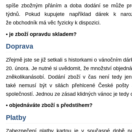
spíše zbožným přáním a doba dodání se může prod
týdnů. Pokud kupujete například dárek k naroz
že obchodník má věc fyzicky k dispozici.
• je zboží opravdu skladem?
Doprava
Zřejmě jste se již setkali s historkami o vánočním dár
20. února. Je nutné si uvědomit, že množství objed
zněkolikanásobí. Dodání zboží v čas není tedy jen
také nemusí být v silách přehlcené České pošty 
společností. Jednou ze zásad klidných vánoc je tedy 
• objednáváte zboží s předstihem?
Platby
Zabezpečení platby kartou je v současné době na