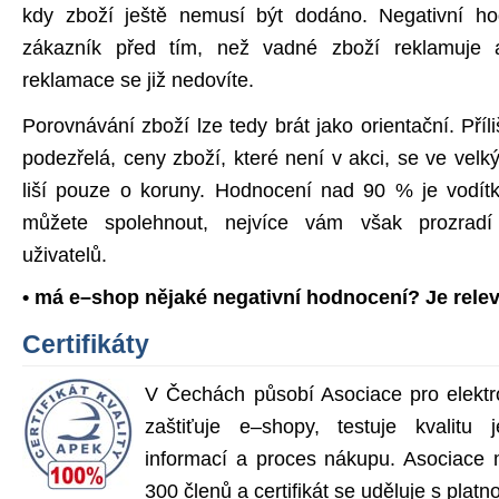
kdy zboží ještě nemusí být dodáno. Negativní h
zákazník před tím, než vadné zboží reklamuje 
reklamace se již nedovíte.
Porovnávání zboží lze tedy brát jako orientační. Pří
podezřelá, ceny zboží, které není v akci, se ve vel
liší pouze o koruny. Hodnocení nad 90 % je vodí
můžete spolehnout, nejvíce vám však prozradí 
uživatelů.
• má e–shop nějaké negativní hodnocení? Je rele
Certifikáty
V Čechách působí Asociace pro elektr
zaštiťuje e–shopy, testuje kvalitu j
informací a proces nákupu. Asociace 
300 členů a certifikát se uděluje s platn