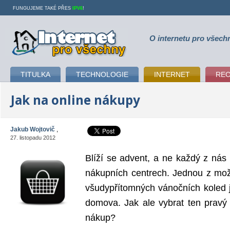
FUNGUJEME TAKÉ PŘES
IPV6
!
O internetu pro všech
Internet pro všechny
TITULKA
TECHNOLOGIE
INTERNET
RE
Jak na online nákupy
Jakub Wojtovič
,
27. listopadu 2012
Blíží se advent, a ne každý z nás 
nákupních centrech. Jednou z mož
všudypřítomných vánočních koled j
domova. Jak ale vybrat ten pravý
nákup?