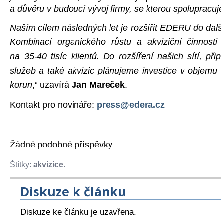
a důvěru v budoucí vývoj firmy, se kterou spolupracuj
Naším cílem následných let je rozšířit EDERU do dalš
Kombinací organického růstu a akviziční činnost
na 35-40 tisíc klientů. Do rozšíření našich sítí, přip
služeb a také akvizic plánujeme investice v objemu 
korun
,“ uzavírá
Jan Mareček
.
Kontakt pro novináře:
press@edera.cz
Žádné podobné příspěvky.
Štítky:
akvizice
.
Diskuze k článku
Diskuze ke článku je uzavřena.