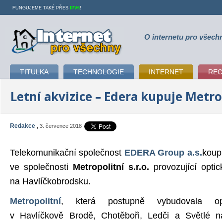
FUNGUJEME TAKÉ PŘES
IPV6
!
O internetu pro všech
Internet pro všechny
TITULKA
TECHNOLOGIE
INTERNET
RE
Letní akvizice – Edera kupuje Metro
Redakce
,
3. července 2018
Telekomunikační společnost
EDERA Group a.s.
koupi
ve společnosti
Metropolitní s.r.o.
provozující opti
na Havlíčkobrodsku.
Metropolitní
, která postupně vybudovala opti
v Havlíčkově Brodě, Chotěboři, Ledči a Světlé n