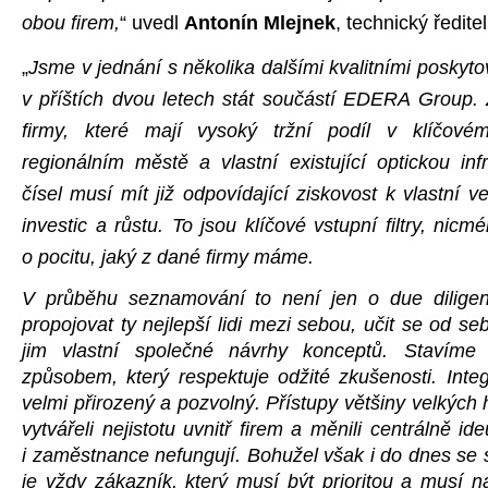
obou firem,
“ uvedl
Antonín Mlejnek
, technický ředi
„
Jsme v jednání s několika dalšími kvalitními poskytov
v příštích dvou letech stát součástí EDERA Group.
firmy, které mají vysoký tržní podíl v klíčové
regionálním městě a vlastní existující optickou inf
čísel musí mít již odpovídající ziskovost k vlastní v
investic a růstu. To jsou klíčové vstupní filtry, nicm
o pocitu, jaký z dané firmy máme.
V průběhu seznamování to není jen o due dilige
propojovat ty nejlepší lidi mezi sebou, učit se od 
jim vlastní společné návrhy konceptů. Stavíme
způsobem, který respektuje odžité zkušenosti. Inte
velmi přirozený a pozvolný. Přístupy většiny velkých h
vytvářeli nejistotu uvnitř firem a měnili centrálně i
i zaměstnance nefungují. Bohužel však i do dnes se s
je vždy zákazník, který musí být prioritou a musí n