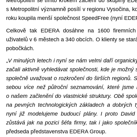
Metropolitní se tímto krokem začlení do skupiny ED
s Metropolitní významně posílí v regionu Vysočina, 
roku koupila menší společnost SpeedFree (nyní EDER
Celkově tak EDERA dosáhne na 1600 firemníc
uživatelů v 6 městech a 340 obcích. O klienty se st
pobočkách.
„
V minulých letech i nyní se nám velmi daří organicky
začali aktivně vyhledávat společnosti, kde je možný s
společně uvažovat o rozkročení do širších regionů. 
sebou více než půlroční seznamování, které jsme 
o našem začlenění do vlastnické struktury. Obě spol
na pevných technologických základech a dobrých tý
nyní již modelujeme budoucí plány. I proto David
zůstává jak na pozici šéfa firmy, tak i jako společní
předseda představenstva EDERA Group.