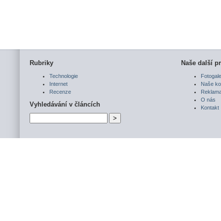
Rubriky
Naše další pr
Technologie
Fotogale
Internet
Naše ko
Recenze
Reklam
O nás
Vyhledávání v článcích
Kontakt