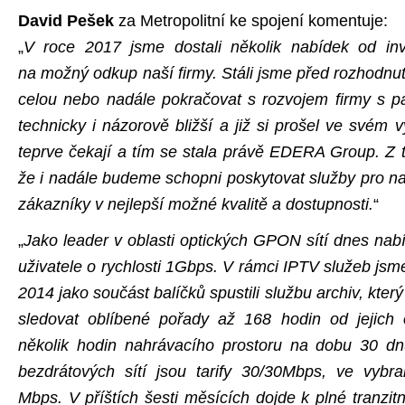
David Pešek
za Metropolitní ke spojení komentuje:
„
V roce 2017 jsme dostali několik nabídek od inve
na možný odkup naší firmy. Stáli jsme před rozhodnu
celou nebo nadále pokračovat s rozvojem firmy s p
technicky i názorově bližší a již si prošel ve svém v
teprve čekají a tím se stala právě EDERA Group. Z 
že i nadále budeme schopni poskytovat služby pro n
zákazníky v nejlepší možné kvalitě a dostupnosti.
“
„
Jako leader v oblasti optických GPON sítí dnes nabí
uživatele o rychlosti 1Gbps. V rámci IPTV služeb jsme
2014 jako součást balíčků spustili službu archiv, kt
sledovat oblíbené pořady až 168 hodin od jejich 
několik hodin nahrávacího prostoru na dobu 30 d
bezdrátových sítí jsou tarify 30/30Mbps, ve vybr
Mbps. V příštích šesti měsících dojde k plné tranzitní