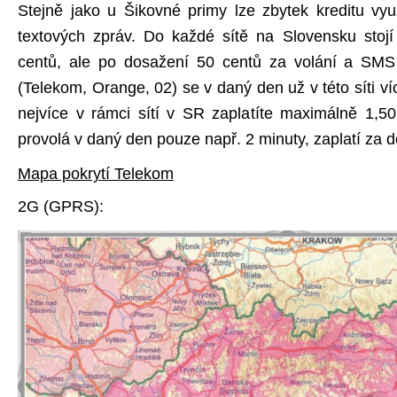
Stejně jako u Šikovné primy lze zbytek kreditu využ
textových zpráv. Do každé sítě na Slovensku stojí
centů, ale po dosažení 50 centů za volání a SMS
(Telekom, Orange, 02) se v daný den už v této síti ví
nejvíce v rámci sítí v SR zaplatíte maximálně 1,50
provolá v daný den pouze např. 2 minuty, zaplatí za d
Mapa pokrytí Telekom
2G (GPRS):