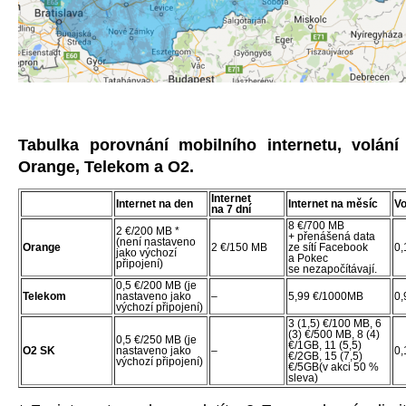
Tabulka porovnání mobilního internetu, volán
Orange, Telekom a O2.
Internet
Internet na den
Internet na měsíc
Vo
na 7 dní
8 €/700 MB
2 €/200 MB *
+ přenášená data
(není nastaveno
Orange
2 €/150 MB
ze sítí Facebook
0,
jako výchozí
a Pokec
připojení)
se nezapočítávají.
0,5 €/200 MB (je
Telekom
nastaveno jako
–
5,99 €/1000MB
0,
výchozí připojení)
3 (1,5) €/100 MB, 6
(3) €/500 MB, 8 (4)
0,5 €/250 MB (je
€/1GB, 11 (5,5)
O2 SK
nastaveno jako
–
0,
€/2GB, 15 (7,5)
výchozí připojení)
€/5GB(v akci 50 %
sleva)