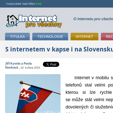
FUNGUJEME TAKÉ PŘES
IPV6
!
O internetu pro všech
Internet pro všechny
TITULKA
TECHNOLOGIE
INTERNET
RE
S internetem v kapse i na Slovensk
Jiří Kysela a Pavla
Štorková
,
18. května 2015
Internet v mobilu se
telefonů stal velmi 
kterou si lze rychle
se může stát velmi nep
dovolených či služební