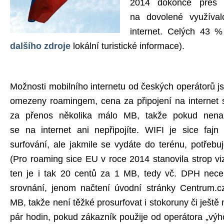
2014 dokonce přes
na dovolené využíva
internet. Celých 43 
dalšího zdroje
lokální turistické informace).
Možnosti mobilního internetu od českých operátorů j
omezeny roamingem, cena za připojení na internet 
za přenos několika málo MB, takže pokud nenar
se na internet ani nepřipojíte. WIFI je sice faj
surfování, ale jakmile se vydáte do terénu, potřebuje
(Pro roaming sice EU v roce 2014 stanovila strop v
ten je i tak 20 centů za 1 MB, tedy vč. DPH nec
srovnání, jenom načtení úvodní stránky Centrum.c
MB, takže není těžké prosurfovat i stokoruny či ješ
pár hodin, pokud zákazník použije od operátora „výh