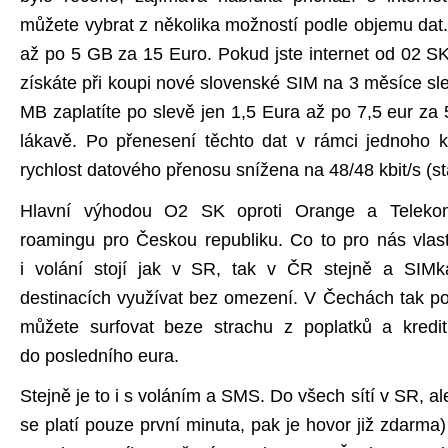
můžete vybrat z několika možností podle objemu da
až po 5 GB za 15 Euro. Pokud jste internet od 02 SK
získáte při koupi nové slovenské SIM na 3 měsíce sl
MB zaplatíte po slevě jen 1,5 Eura až po 7,5 eur za 5
lákavě. Po přenesení těchto dat v rámci jednoho 
rychlost datového přenosu snížena na 48/48 kbit/s (st
Hlavní výhodou O2 SK oproti Orange a Teleko
roamingu pro Českou republiku. Co to pro nás vlas
i volání stojí jak v SR, tak v ČR stejně a SIMk
destinacích využívat bez omezení. V Čechách tak p
můžete surfovat beze strachu z poplatků a kredi
do posledního eura.
Stejně je to i s voláním a SMS. Do všech sítí v SR, al
se platí pouze první minuta, pak je hovor již zdarma) 