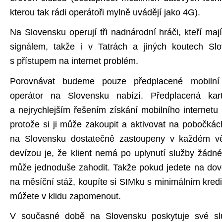
kterou tak rádi operátoři mylně uvádějí jako 4G).
Na Slovensku operují tři nadnárodní hráči, kteří ma
signálem, takže i v Tatrách a jiných koutech Sl
s přístupem na internet problém.
Porovnávat budeme pouze předplacené mobilní 
operátor na Slovensku nabízí. Předplacená kar
a nejrychlejším řešením získání mobilního internetu
protože si ji může zakoupit a aktivovat na pobočkác
na Slovensku dostatečně zastoupeny v každém vě
devízou je, že klient nemá po uplynutí služby žádné
může jednoduše zahodit. Takže pokud jedete na dov
na měsíční stáž, koupíte si SIMku s minimálním kred
můžete v klidu zapomenout.
V současné době na Slovensku poskytuje své služ