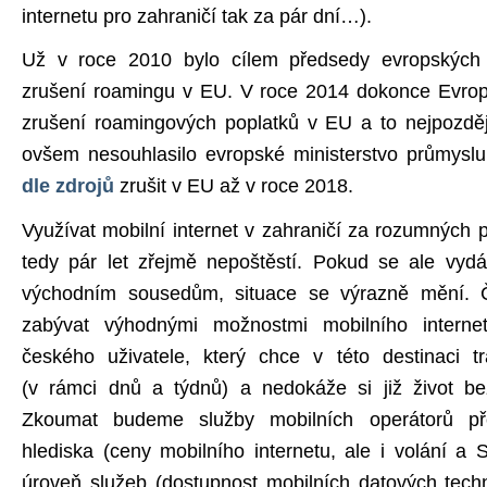
internetu pro zahraničí tak za pár dní…).
Už v roce 2010 bylo cílem předsedy evropských
zrušení roamingu v EU. V roce 2014 dokonce Evrops
zrušení roamingových poplatků v EU a to nejpozděj
ovšem nesouhlasilo evropské ministerstvo průmysl
dle zdrojů
zrušit v EU až v roce 2018.
Využívat mobilní internet v zahraničí za rozumných
tedy pár let zřejmě nepoštěstí. Pokud se ale vy
východním sousedům, situace se výrazně mění. 
zabývat výhodnými možnostmi mobilního intern
českého uživatele, který chce v této destinaci tr
(v rámci dnů a týdnů) a nedokáže si již život bez
Zkoumat budeme služby mobilních operátorů p
hlediska (ceny mobilního internetu, ale i volání a
úroveň služeb (dostupnost mobilních datových tech