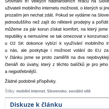
Srovnání tří velkých nadnárodních hráčů na Slov
uživateli mobilního internetu možnosti, o kterých si j
prozatím jen nechat zdát. Pokud se vydáme na Sloven
jednoduššího než zajít do některé prodejny a pořídi
můžeme za pár korun získat komfort, na který jsme 
republiky a nemusíme se tak omezovat v konzumaci 
u O2 SK dokonce vybízí k využívání mobilního in
u nás, ale poskytuje i možnost volání do EU za 
V článku jsme se proto zaměřili na dva nejobvyklejš
čtenáři do úvahy, který z těchto balíčků je pro jeh
a nejpotřebnější.
Žádné podobné příspěvky.
Štítky:
mobilní internet
,
Slovensko
,
sociální sítě
.
Diskuze k článku