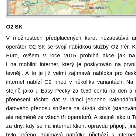
O2 SK
V možnostech předplacených karet nezaostává ani
operátor O2 SK se svojí nabídkou služby O2 Fér. K
Euro, ovšem v roce 2015 probíhá akce jak na d
i na mobilní internet, který je poskytován na prv
levněji. A to je již velmi zajímavá nabídka pro čes
internet nabízí O2 hned v několika variantách. Na
stejně jako u Easy Pecky za 0,50 centů na den a
přenesení těchto dat v rámci jednoho kalendářní
datového přenosu snížena na 48/48 kbit/s (stahování
ale nejméně ze všech tří operátorů. A stejně jako u 
za dny, kdy se na internet klient opravdu připojí, jina
bylo řečeno, zajímavá nabídka přichází s intern