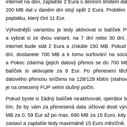
internet na den, zaplatíte 2 Eura s denním limitem d
200 MB dat v daném dni stojí opět 2 Eura. Problém
poplatku, který činí 11 Eur.
Výhodnější variantou je tedy aktivovat si balíček
a vybrat si ze dvou variant, na 7 dní nebo 30 dní
internet bude stát 2 Eura a získáte 150 MB. Pokud 
dní, dostanete 700 MB a k tomu surfování na sociá
a Pokec zdarma (jejich datový přenos se do 700 MB
balíček si aktivujete za 8 Eur. Po přenesení těc
datového přenosu snížena na 128/128 kbit/s (stahová
je na omezený FUP velmi slušný počin.
Pokud byste si žádný balíček neaktivovali, operátor 
tím, že by vám za přenesená data účtoval dosti výr
MB za 0, 59 Eur až po max. 690 MB za 15 Euro, kdy
zastaví a zaplatíte tedy maximálně 15 Euro měsíčně.