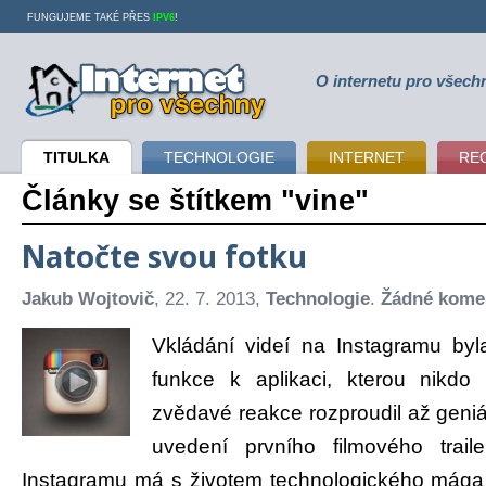
FUNGUJEME TAKÉ PŘES
IPV6
!
O internetu pro všech
Internet pro všechny
TITULKA
TECHNOLOGIE
INTERNET
RE
Články se štítkem "vine"
Natočte svou fotku
Jakub Wojtovič
, 22. 7. 2013,
Technologie
.
Žádné kome
Vkládání videí na Instagramu byl
funkce k aplikaci, kterou nikdo 
zvědavé reakce rozproudil až geniá
uvedení prvního filmového trai
Instagramu má s životem technologického mága