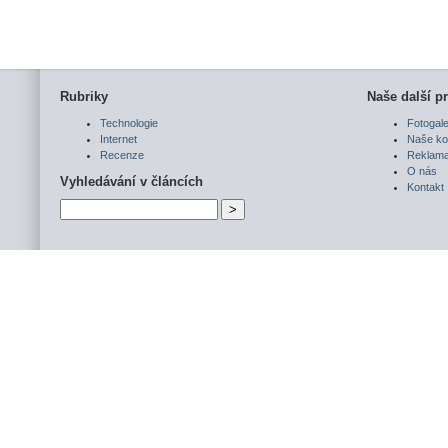
Rubriky
Naše další pr
Technologie
Fotogale
Internet
Naše ko
Recenze
Reklam
O nás
Vyhledávání v článcích
Kontakt