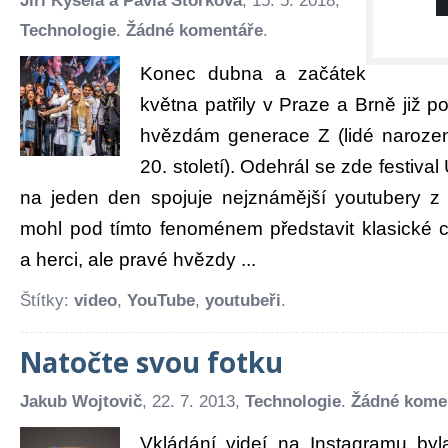
Jiří Kysela a Pavla Štorková
, 15. 5. 2018,
Technologie
.
Žádné komentáře
.
Konec dubna a začátek
května patřily v Praze a Brně již p
hvězdám generace Z (lidé narozeni
20. století). Odehrál se zde festival
na jeden den spojuje nejznámější youtubery z
mohl pod tímto fenoménem představit klasické ce
a herci, ale pravé hvězdy ...
Štítky:
video
,
YouTube
,
youtubeři
.
Natočte svou fotku
Jakub Wojtovič
, 22. 7. 2013,
Technologie
.
Žádné kome
Vkládání videí na Instagramu byl