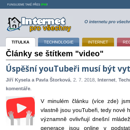
FUNGUJEME TAKÉ PŘES
IPV6
!
O internetu pro všech
Internet pro všechny
TITULKA
TECHNOLOGIE
INTERNET
RE
Články se štítkem "video"
Úspěšní youTubeři musí být vyt
Jiří Kysela a Pavla Štorková
, 2. 7. 2018,
Internet
,
Tech
komentáře
.
V minulém článku (více zde) jsme
vlastně jsou youTubeři, tedy nové h
významně ovlivňují dnešní mládež.
generace jsou online v podst