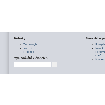
Rubriky
Naše další pr
Technologie
Fotogale
Internet
Naše ko
Recenze
Reklam
O nás
Vyhledávání v článcích
Kontakt