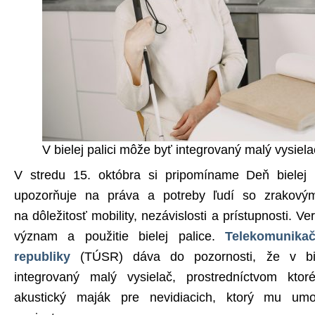
V bielej palici môže byť integrovaný malý vysiela
V stredu 15. októbra si pripomíname Deň bielej 
upozorňuje na práva a potreby ľudí so zrakovým
na dôležitosť mobility, nezávislosti a prístupnosti. V
význam a použitie bielej palice.
Telekomunika
republiky
(TÚSR) dáva do pozornosti, že v bie
integrovaný malý vysielač, prostredníctvom ktoré
akustický maják pre nevidiacich, ktorý mu um