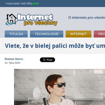
FUNGUJEME TAKÉ PŘES
IPV6
!
O internetu pro všech
Internet pro všechny
TITULKA
TECHNOLOGIE
INTERNET
RE
Viete, že v bielej palici môže byť 
Roman Vavro
,
15. října 2025