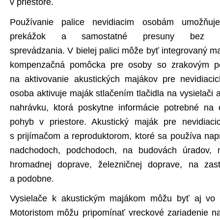
v priestore.
Používanie palice nevidiacim osobám umožňuje 
prekážok a samostatné presuny bez nut
sprevádzania. V bielej palici môže byť integrovaný mal
kompenzačná pomôcka pre osoby so zrakovým post
na aktivovanie akustických majákov pre nevidiacic
osoba aktivuje maják stlačením tlačidla na vysielači
nahrávku, ktorá poskytne informácie potrebné na 
pohyb v priestore. Akustický maják pre nevidiaci
s prijímačom a reproduktorom, ktoré sa používa napr
nadchodoch, podchodoch, na budovách úradov, 
hromadnej doprave, železničnej doprave, na zast
a podobne.
Vysielače k akustickým majákom môžu byť aj vo 
Motoristom môžu pripomínať vreckové zariadenie n