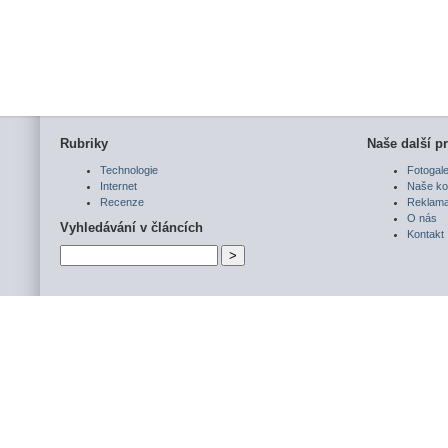
Rubriky
Naše další pr
Technologie
Fotogale
Internet
Naše ko
Recenze
Reklam
O nás
Vyhledávání v článcích
Kontakt