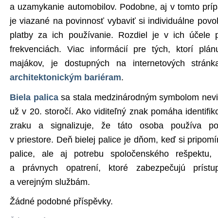
a uzamykanie automobilov. Podobne, aj v tomto príp
je viazané na povinnosť vybaviť si individuálne povo
platby za ich používanie. Rozdiel je v ich účele 
frekvenciách. Viac informácií pre tých, ktorí plá
majákov, je dostupných na internetových stránk
architektonickým bariéram
.
Biela palica
sa stala medzinárodným symbolom nevid
už v 20. storočí. Ako viditeľný znak pomáha identif
zraku a signalizuje, že táto osoba používa p
v priestore. Deň bielej palice je dňom, keď si pripo
palice, ale aj potrebu spoločenského rešpektu, v
a právnych opatrení, ktoré zabezpečujú prístu
a verejným službám.
Žádné podobné příspěvky.