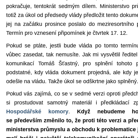
pokračuje, tentokrát sedmým dílem. Ministerstvo 
totiž za úkol od předsedy vlády předložit tento dokum
jej na začátku prosince poslalo do meziresortního 
Termín pro vznesení připomínek je čtvrtek 17. 12.
Pokud se ptáte, jestli bude vláda po tomto termín
vůbec zasedat, tak nemusíte. Jak mi vysvětlil ředite
komunikací Tomáš Šťastný, pro splnění tohoto po
podstatné, kdy vláda dokument projedná, ale kdy jej
odešle na vládu. Takže úkol se odškrtne jako splněný
Pokud vás zajímá, co se v sedmé verzi oproti před
si prostudovat samotný materiál i předkládací 
Hospodářské komory
.
Když nebudeme hod
se především změnilo to, že proti této verzi a př
ministerstva průmyslu a obchodu k problematice je