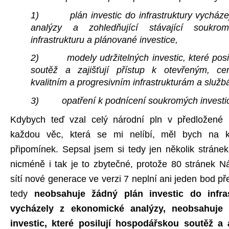
1) plán investic do infrastruktury vycházej
analýzy a zohledňující stávající soukr
infrastrukturu a plánované investice,
2) modely udržitelných investic, které posi
soutěž a zajišťují přístup k otevřeným, c
kvalitním a progresivním infrastrukturám a služb
3) opatření k podnícení soukromých investic
Kdybych teď vzal celý národní pln v předložené
každou věc, která se mi nelíbí, měl bych na k
připomínek. Sepsal jsem si tedy jen několik stránek
nicméně i tak je to zbytečné, protože 80 stránek N
sítí nové generace ve verzi 7 neplní ani jeden bod 
tedy
neobsahuje žádný plán investic do infra
vycházely z ekonomické analýzy, neobsahuje 
investic, které posilují hospodářskou soutěž a