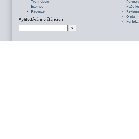
Technologie
Fotogale
Internet
Naše ko
Recenze
Reklam
O nás
Vyhledávání v článcích
Kontakt