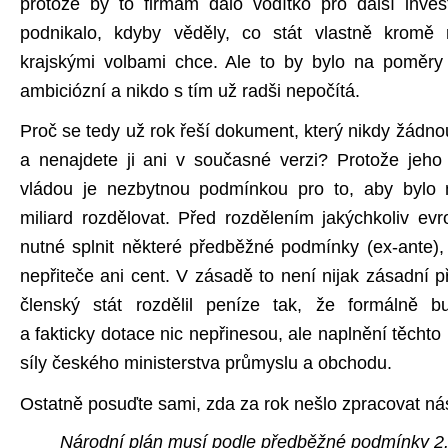
protože by to firmám dalo vodítko pro další inves
podnikalo, kdyby věděly, co stát vlastně kromě 
krajskými volbami chce. Ale to by bylo na poměry 
ambiciózní a nikdo s tím už radši nepočítá.
Proč se tedy už rok řeší dokument, který nikdy žádno
a nenajdete ji ani v současné verzi? Protože jeho
vládou je nezbytnou podmínkou pro to, aby bylo
miliard rozdělovat. Před rozdělením jakýchkoliv evr
nutné splnit některé předběžné podmínky (ex-ante),
nepřiteče ani cent. V zásadě to není nijak zásadní 
členský stát rozdělil peníze tak, že formálně b
a fakticky dotace nic nepřinesou, ale naplnění těcht
síly českého ministerstva průmyslu a obchodu.
Ostatně posuďte sami, zda za rok nešlo zpracovat nás
Národní plán musí podle předběžné podmínky 2