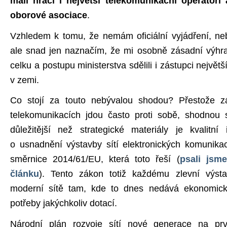
malí hráči i největší telekomunikační operátoři
oborové asociace
.
Vzhledem k tomu, že nemám oficiální vyjádření, ne
ale snad jen naznačím, že mi osobně zásadní výhra
celku a postupu ministerstva sdělili i zástupci největ
v zemi.
Co stojí za touto nebývalou shodou? Přestože z
telekomunikacích jdou často proti sobě, shodnou
důležitější než strategické materiály je kvalitn
o usnadnění výstavby sítí elektronických komunika
směrnice 2014/61/EU, která toto řeší (
psali jsm
článku
). Tento zákon totiž každému zlevní výst
moderní sítě tam, kde to dnes nedává ekonomick
potřeby jakýchkoliv dotací.
Národní plán rozvoje sítí nové generace na pr