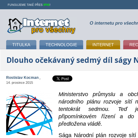
FUNGUJEME TAKÉ PŘES
IPV6
!
O internetu pro všech
Internet pro všechny
TITULKA
TECHNOLOGIE
INTERNET
RE
Dlouho očekávaný sedmý díl ságy 
Rostislav Kocman
,
14. prosince 2015
Ministerstvo průmyslu a ob
národního plánu rozvoje sítí
tentokrát sedmou. Teď j
připomínkovém řízení a do
předložena vládě.
Sága Národní plán rozvoje sít