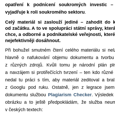
opatření k podnícení soukromých investic –
vyjadřuje k roli soukromého sektoru
.
Celý materiál si zaslouží jediné – zahodit do 
od začátku. A to ve spolupráci státní správy, která
chce, a odborné a podnikatelské veřejnosti, které 
nejefektivněji dosáhnout.
Při bohužel smutném čtení celého materiálu si nel
hlavně o nafukování objemu dokumentu a tvorb
z různých zdrojů. Kvůli tomu je národní plán pl
a navzájem si protiřečících tvrzení – ten kdo různé 
nedal tu práci s tím, aby materiál zeditoval a bra
z Googlu pod ruku. Ostatně, jen z legrace jsem 
dokumentu službou
Plagiarism Checker
. Výsledek 
obrázku a to ještě předpokládám, že služba neum
v českých textech: