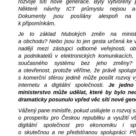
rozvoje sítí nové generace. Byly vytvořeny 
Některé návrhy ICT průmyslu nejsou a-p
Dokumenty jsou posílány alespoň na p
k připomínkám.
Je to základ hlubokých změn na ministe
a obchodu? Nebo jsou to jen gesta určená ke
nadějí mezi zástupci odborné veřejnosti, ob
a podnikatelů v elektronických komunikacích,
současného systému bez jeho změny?
a otevřenost, protože věříme, že právě spolupr
s komerční sférou jedině může posílit rozvoj v
internetu a digitální společnosti.
Je jedno
ministerstvo může udělat, které by bylo ne
dramaticky posunulo vpřed věc sítí nové gen
Vážený pane ministře, pokud usilujete o rozvoj s
o prosperitu pro Českou republiku a využití v
digitální společnost pro ekonomiku i spo
o skutečnou a ne předstíranou spolupráci: Př