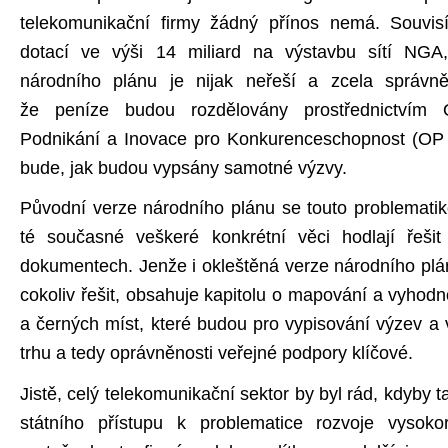
telekomunikační firmy žádný přínos nemá. Souvis
dotací ve výši 14 miliard na výstavbu sítí NGA
národního plánu je nijak neřeší a zcela správn
že peníze budou rozdělovány prostřednictvím 
Podnikání a Inovace pro Konkurenceschopnost (OP 
bude, jak budou vypsány samotné výzvy.
Původní verze národního plánu se touto problematiko
té současné veškeré konkrétní věci hodlají řeši
dokumentech. Jenže i okleštěná verze národního pl
cokoliv řešit, obsahuje kapitolu o mapování a vyhod
a černých míst, které budou pro vypisování výzev a
trhu a tedy oprávněnosti veřejné podpory klíčové.
Jistě, celý telekomunikační sektor by byl rád, kdyby t
státního přístupu k problematice rozvoje vysokory