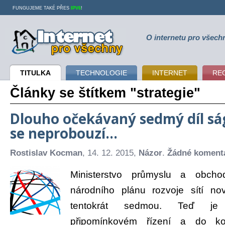
FUNGUJEME TAKÉ PŘES
IPV6
!
O internetu pro všech
Internet pro všechny
TITULKA
TECHNOLOGIE
INTERNET
RE
Články se štítkem "strategie"
Dlouho očekávaný sedmý díl s
se neprobouzí…
Rostislav Kocman
, 14. 12. 2015,
Názor
.
Žádné koment
Ministerstvo průmyslu a obch
národního plánu rozvoje sítí n
tentokrát sedmou. Teď je 
připomínkovém řízení a do k