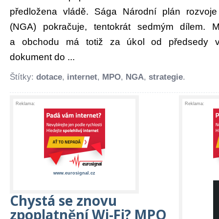
předložena vládě. Sága Národní plán rozvoje
(NGA) pokračuje, tentokrát sedmým dílem. Mi
a obchodu má totiž za úkol od předsedy vlá
dokument do ...
Štítky:
dotace
,
internet
,
MPO
,
NGA
,
strategie
.
Reklama:
Reklama:
www.eurosignal.cz
Chystá se znovu
zpoplatnění Wi-Fi? MPO