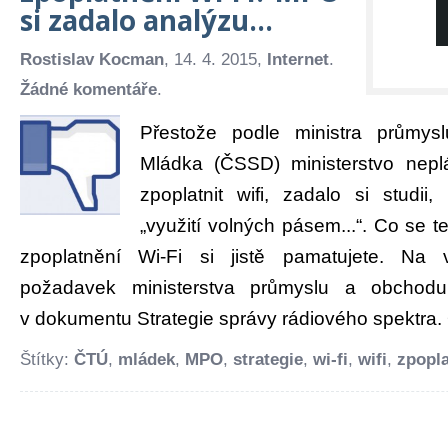
si zadalo analýzu…
Rostislav Kocman
, 14. 4. 2015,
Internet
.
Žádné komentáře
.
Přestože podle ministra průmy
Mládka (ČSSD) ministerstvo nepl
zpoplatnit wifi, zadalo si studi
„využití volných pásem...“. Co se
zpoplatnění Wi-Fi si jistě pamatujete. Na 
požadavek ministerstva průmyslu a obcho
v dokumentu Strategie správy rádiového spektra. O
Štítky:
ČTÚ
,
mládek
,
MPO
,
strategie
,
wi-fi
,
wifi
,
zpopla