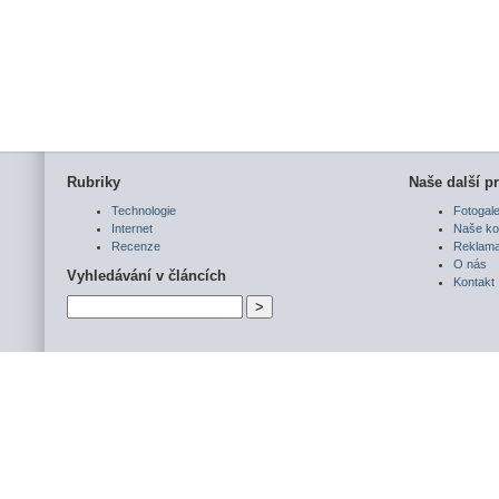
Rubriky
Naše další pr
Technologie
Fotogale
Internet
Naše ko
Recenze
Reklam
O nás
Vyhledávání v článcích
Kontakt