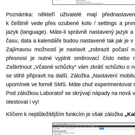
Poznámka: někteří uživatelé mají přednastaven
k češtině vede přes ozubené kolo / settings a prv
jazyk (language). Máte-li správně nastavený jazyk a
času, data a kalendáře budou nastavené tak jak je 
Zajímavou možností je nastavit „zobrazit počasí n
přesnost je nutné vyplnit směrovací číslo nebo mě
Zaškrtnout „Včasné schůzky“ vám zkrátí schůzku o ně
se stihli připravit na další. Záložka „Nastavení mobi
upomínek ve formě SMS. Máte chuť experimentovat s
Pod záložkou Laboratoř se skrývají nápady na nová v
otestovat i vy!
Klíčem k nejdůležitějším funkcím je však záložka
„Ka