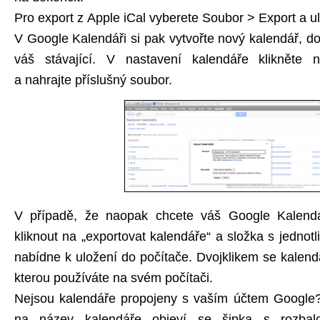
Pro export z Apple iCal vyberete Soubor > Export a ul
V Google Kalendáři si pak vytvořte nový kalendář, d
váš stávající. V nastavení kalendáře klikněte n
a nahrajte příslušný soubor.
V případě, že naopak chcete váš Google Kalendář
kliknout na „exportovat kalendáře“ a složka s jednot
nabídne k uložení do počítače. Dvojklikem se kalendá
kterou používáte na svém počítači.
Nejsou kalendáře propojeny s vaším účtem Google
na název kalendáře objeví se šipka s rozbal