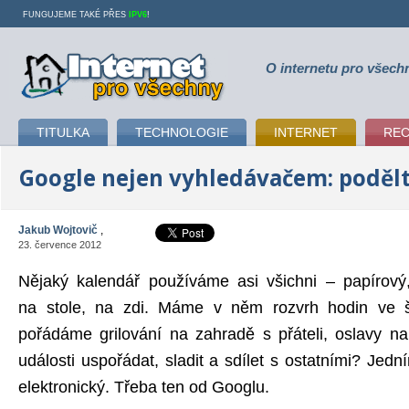
FUNGUJEME TAKÉ PŘES
IPV6
!
O internetu pro všech
Internet pro všechny
TITULKA
TECHNOLOGIE
INTERNET
RE
Google nejen vyhledávačem: podělt
Jakub Wojtovič
,
23. července 2012
Nějaký kalendář používáme asi všichni – papírový,
na stole, na zdi. Máme v něm rozvrh hodin ve šk
pořádáme grilování na zahradě s přáteli, oslavy n
události uspořádat, sladit a sdílet s ostatními? Jedn
elektronický. Třeba ten od Googlu.