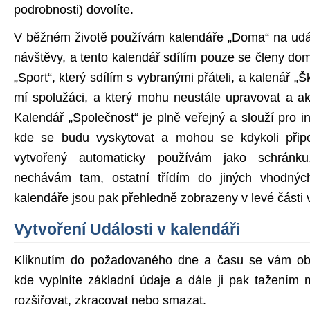
podrobnosti) dovolíte.
V běžném životě používám kalendáře „Doma“ na událo
návštěvy, a tento kalendář sdílím pouze se členy do
„Sport“, který sdílím s vybranými přáteli, a kalenář „Š
mí spolužáci, a který mohu neustále upravovat a a
Kalendář „Společnost“ je plně veřejný a slouží pro 
kde se budu vyskytovat a mohou se kdykoli připoj
vytvořený automaticky používám jako schránku
nechávám tam, ostatní třídím do jiných vhodnýc
kalendáře jsou pak přehledně zobrazeny v levé části 
Vytvoření Události v kalendáři
Kliknutím do požadovaného dne a času se vám obj
kde vyplníte základní údaje a dále ji pak tažením
rozšiřovat, zkracovat nebo smazat.