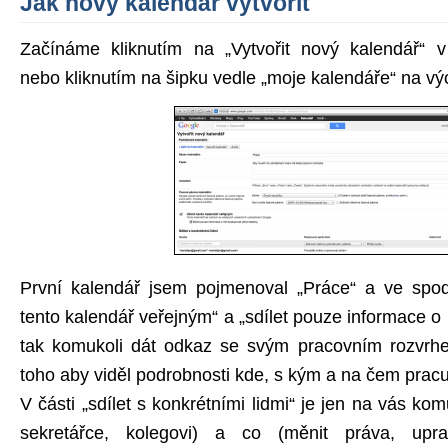
Jak nový kalendář vytvořit
Začínáme kliknutím na „Vytvořit nový kalendář“ v
nebo kliknutím na šipku vedle „moje kalendáře“ na vý
První kalendář jsem pojmenoval „Práce“ a ve spodní
tento kalendář veřejným“ a „sdílet pouze informace 
tak komukoli dát odkaz se svým pracovním rozvrh
toho aby viděl podrobnosti kde, s kým a na čem pracuj
V části „sdílet s konkrétními lidmi“ je jen na vás kom
sekretářce, kolegovi) a co (měnit práva, uprav