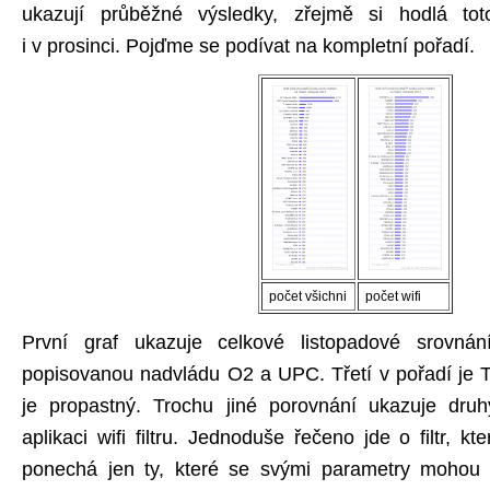
ukazují průběžné výsledky, zřejmě si hodlá toto
i v prosinci. Pojďme se podívat na kompletní pořadí.
počet všichni
počet wifi
První graf ukazuje celkové listopadové srovná
popisovanou nadvládu O2 a UPC. Třetí v pořadí je T
je propastný. Trochu jiné porovnání ukazuje druh
aplikaci wifi filtru. Jednoduše řečeno jde o filtr, k
ponechá jen ty, které se svými parametry mohou 