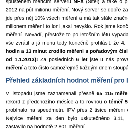
spuštěném měřicím serveru
NFX
(Sitel) a také o 
2012 na půl milionu měření. Nový server se dobře z
jde přes něj 10% všech měření a má tak stále značné
milionem měření to loni jaksi nevyšlo. Rok jsme končil
měření. Nevadí, přestože to po letošním létu vypada
vše zvrátil a já mohu tedy konečně prohlásit, že
4.
hodin a 13 minut zrodilo měření s pořadovým čís
od 1.1.2013)!
Za posledních
6 let
jste u nás prove
měření
a toto číslo samozřejmě každým dnem stoupá
Přehled základních hodnot měření pro 
V listopadu jsme zaznamenali přesně
65 115 měře
rekord z předchozího měsíce a to rovnou
o téměř 5 
probíhalo na speedmetru IPV přes 2 tisíce měření 
Nejvíce měření za den bylo uskutečněno 3.11, 
zastavilo na hodnotě 2 801 měření.