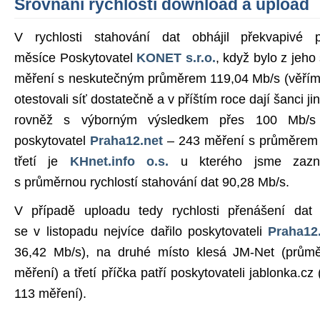
Srovnání rychlostí download a upload
V rychlosti stahování dat obhájil překvapivé 
měsíce Poskytovatel
KONET s.r.o.
, když bylo z jeh
měření s neskutečným průměrem 119,04 Mb/s (věříme
otestovali síť dostatečně a v příštím roce dají šanci j
rovněž s výborným výsledkem přes 100 Mb/s 
poskytovatel
Praha12.net
– 243 měření s průměrem 
třetí je
KHnet.info o.s.
u kterého jsme zazn
s průměrnou rychlostí stahování dat 90,28 Mb/s.
V případě uploadu tedy rychlosti přenášení dat
se v listopadu nejvíce dařilo poskytovateli
Praha12
36,42 Mb/s), na druhé místo klesá JM-Net (prům
měření) a třetí příčka patří poskytovateli jablonka.c
113 měření).