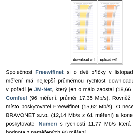
download wifi
upload wifi
Společnost
Freewifinet
si o dvě příčky v listopa
měření má nejlepší průměrnou rychlost download
v pořadí je
JM-Net
, který jen o málo zaostal (18,66
Comfeel
(96 měření, průměr 17,35 Mb/s). Rovněž v
místo poskytovatel Freewifinet (15,62 Mb/s). O nec
BRAVONET s.r.o. (12,14 Mb/s z 61 měření) a konečn
poskytovatel
Numeri
s rychlostí 11,77 Mb/s která
hodnota z naměřených 90 měření.