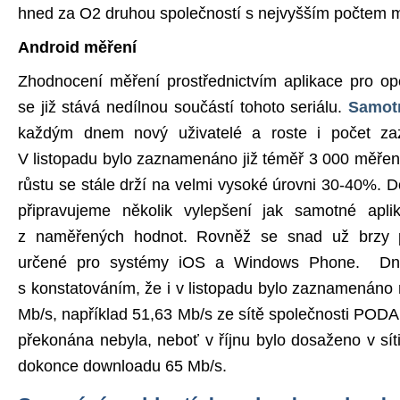
hned za O2 druhou společností s nejvyšším počtem m
Android měření
Zhodnocení měření prostřednictvím aplikace pro op
se již stává nedílnou součástí tohoto seriálu.
Samotn
každým dnem nový uživatelé a roste i počet z
V listopadu bylo zaznamenáno již téměř 3 000 měře
růstu se stále drží na velmi vysoké úrovni 30-40%. D
připravujeme několik vylepšení jak samotné aplik
z naměřených hodnot. Rovněž se snad už brzy p
určené pro systémy iOS a Windows Phone. Dn
s konstatováním, že i v listopadu bylo zaznamenáno 
Mb/s, například 51,63 Mb/s ze sítě společnosti PODA
překonána nebyla, neboť v říjnu bylo dosaženo v sít
dokonce downloadu 65 Mb/s.