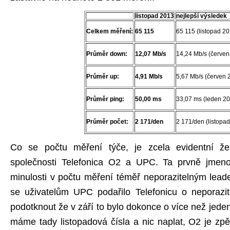
listopad 2013
nejlepší výsledek
Celkem měření:
65 115
65 115 (listopad 20
Průměr down:
12,07 Mb/s
14,24 Mb/s (červen
Průměr up:
4,91 Mb/s
5,67 Mb/s (červen 
Průměr ping:
50,00 ms
33,07 ms (leden 20
Průměr počet:
2 171/den
2 171/den (listopa
Co se počtu měření týče, je zcela evidentní že
společnosti Telefonica O2 a UPC. Ta prvně jmen
minulosti v počtu měření téměř neporazitelným leade
se uživatelům UPC podařilo Telefonicu o neporazite
podotknout že v září to bylo dokonce o více než jede
máme tady listopadová čísla a nic naplat, O2 je zpě