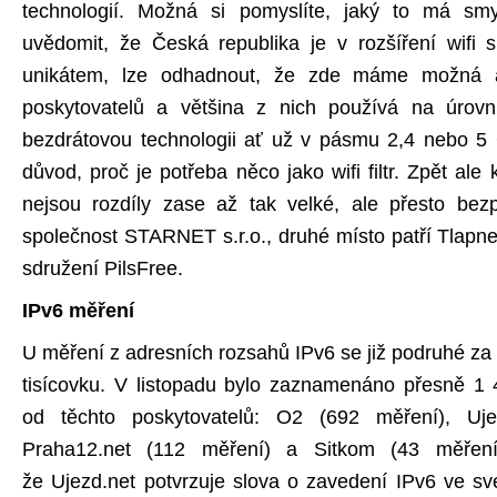
technologií. Možná si pomyslíte, jaký to má smy
uvědomit, že Česká republika je v rozšíření wifi 
unikátem, lze odhadnout, že zde máme možná až
poskytovatelů a většina z nich používá na úrovn
bezdrátovou technologii ať už v pásmu 2,4 nebo 5 
důvod, proč je potřeba něco jako wifi filtr. Zpět al
nejsou rozdíly zase až tak velké, ale přesto be
společnost STARNET s.r.o., druhé místo patří Tlapnetu
sdružení PilsFree.
IPv6 měření
U měření z adresních rozsahů IPv6 se již podruhé z
tisícovku. V listopadu bylo zaznamenáno přesně 1
od těchto poskytovatelů: O2 (692 měření), Uje
Praha12.net (112 měření) a Sitkom (43 měření
že Ujezd.net potvrzuje slova o zavedení IPv6 ve své 