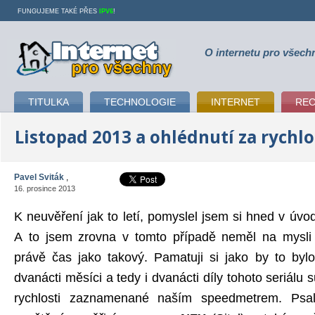
FUNGUJEME TAKÉ PŘES
IPV6
!
O internetu pro všech
Internet pro všechny
TITULKA
TECHNOLOGIE
INTERNET
RE
Listopad 2013 a ohlédnutí za rychl
Pavel Sviták
,
16. prosince 2013
K neuvěření jak to letí, pomyslel jsem si hned v úvo
A to jsem zrovna v tomto případě neměl na mysli r
právě čas jako takový. Pamatuji si jako by to byl
dvanácti měsíci a tedy i dvanácti díly tohoto seriálu 
rychlosti zaznamenané naším speedmetrem. Psa