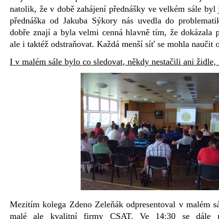
natolik, že v době zahájení přednášky ve velkém sále byl j
přednáška od Jakuba Sýkory nás uvedla do problematik
dobře znají a byla velmi cenná hlavně tím, že dokázala 
ale i taktéž odstraňovat. Každá menší síť se mohla naučit od
I v malém sále bylo co sledovat, někdy nestačili ani židl
Mezitím kolega Zdeno Zeleňák odpresentoval v malém sál
malé ale kvalitní firmy CSAT. Ve 14:30 se dále p