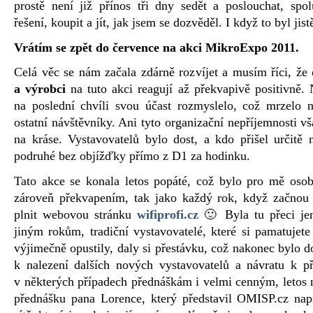
prostě není již přínos tři dny sedět a poslouchat, spol
řešení, koupit a jít, jak jsem se dozvěděl. I když to byl ji
Vrátím se zpět do července na akci MikroExpo 2011.
Celá věc se nám začala zdárně rozvíjet a musím říci, že
a výrobci
na tuto akci reagují až překvapivě positivně.
na poslední chvíli svou účast rozmyslelo, což mrzelo n
ostatní návštěvníky. Ani tyto organizační nepříjemnosti vš
na kráse. Vystavovatelů bylo dost, a kdo přišel určitě n
podruhé bez objížďky přímo z D1 za hodinku.
Tato akce se konala letos popáté, což bylo pro mě osob
zároveň překvapením, tak jako každý rok, když začnou
plnit webovou stránku
wifiprofi.cz
🙂 Byla tu přeci jen
jiným rokům, tradiční vystavovatelé, které si pamatujete
výjimečně opustily, daly si přestávku, což nakonec bylo do
k nalezení dalších nových vystavovatelů a návratu k p
v některých případech přednáškám i velmi cenným, letos
přednášku pana Lorence, který představil OMISP.cz na