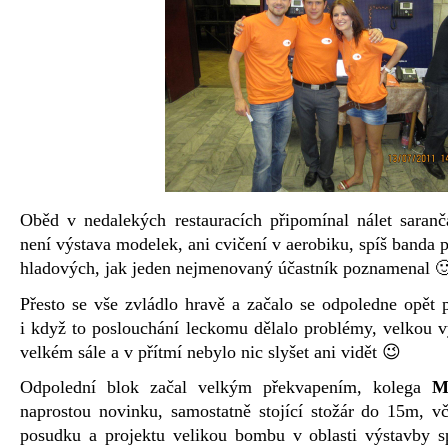
Oběd v nedalekých restauracích připomínal nálet saranč
není výstava modelek, ani cvičení v aerobiku, spíš banda p
hladových, jak jeden nejmenovaný účastník poznamenal 🙂
Přesto se vše zvládlo hravě a začalo se odpoledne opět p
i když to poslouchání leckomu dělalo problémy, velkou v
velkém sále a v přítmí nebylo nic slyšet ani vidět 😉
Odpolední blok začal velkým překvapením, kolega
M
naprostou novinku, samostatně stojící stožár do 15m, vč
posudku a projektu velikou bombu v oblasti výstavby 