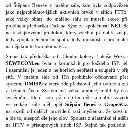
od Štěpána Beneše v malém sále, kde byla zodpovězen
jako nejproblémovějších aktivních prvků v sítích FTTx.
také velký ohlas, do malého sálu se museli skoro př
probíhala přednáška Dušana Sýse ze společnosti
NET Ser
ne k vlajkovému produktu, který všichni již dobře znají,
tedy zpoplatněnému hotspotu, tedy možnosti i pro malého
na nějakou tu korunku navíc.
Stejně tak přednáška od 15hodin kolegy Lukáše Wežra
SEWECOM.eu
byla o korunkách pro každého ISP, jel
i uzemnění je jeden z nejhorších nepřátel a soupeřů v př
sítě. V malém sále od 15h probíhalo očekávané předs
systému
OMISP.cz
který zde představil jeho tvůrce a za
z Jižních Čech. Systém má velké ambice, mohl by čas
systémům, které jsou již na trhu déle a dobře zaved
ve velkém sále měl opět
Štěpán Beneš
z
GrapeSC.
na rozdíl od dalších providerů razí myšlenku, že když u
a jde to, alespoň dle jeho slov. Spousta z účastníků si ud
na IPTV v přístupových sítích ISP. Stejně tak poslední