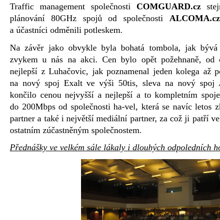
Traffic management společnosti
COMGUARD.cz
stej
plánování 80GHz spojů od společnosti
ALCOMA.cz
a účastníci odměnili potleskem.
Na závěr jako obvykle byla bohatá tombola, jak bý
zvykem u nás na akci. Cen bylo opět požehnaně, od o
nejlepší z Luhačovic, jak poznamenal jeden kolega až p
na nový spoj Exalt ve výši 50tis, sleva na nový spo
končilo cenou nejvyšší a nejlepší a to kompletním spo
do 200Mbps od společnosti ha-vel, která se navíc letos z
partner a také i největší mediální partner, za což ji patří v
ostatním zúčastněným společnostem.
Přednášky ve velkém sále lákaly i dlouhých odpoledních 