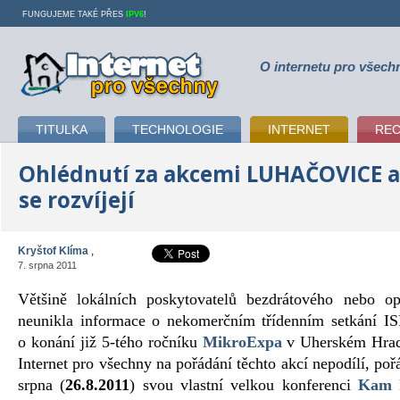
FUNGUJEME TAKÉ PŘES
IPV6
!
O internetu pro všech
Internet pro všechny
TITULKA
TECHNOLOGIE
INTERNET
RE
Ohlédnutí za akcemi LUHAČOVICE a 
se rozvíjejí
Kryštof Klíma
,
7. srpna 2011
Většině lokálních poskytovatelů bezdrátového nebo opt
neunikla informace o nekomerčním třídenním setkání IS
o konání již 5-tého ročníku
MikroExpa
v Uherském Hradi
Internet pro všechny na pořádání těchto akcí nepodílí, p
srpna (
26.8.2011
) svou vlastní velkou konferenci
Kam k