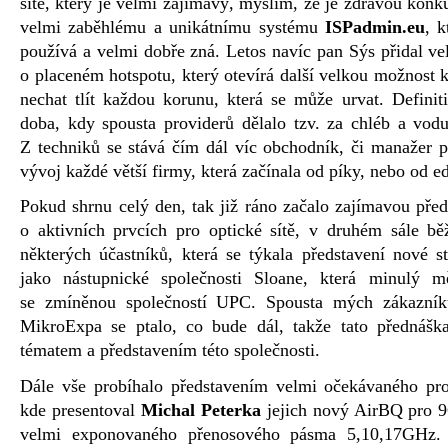
sítě, který je velmi zajímavý, myslím, že je zdravou konku
velmi zaběhlému a unikátnímu systému
ISPadmin.eu
, k
používá a velmi dobře zná. Letos navíc pan Sýs přidal v
o placeném hotspotu, který otevírá další velkou možnost k
nechat tlít každou korunu, která se může urvat. Definit
doba, kdy spousta providerů dělalo tzv. za chléb a vod
Z techniků se stává čím dál víc obchodník, či manažer p
vývoj každé větší firmy, která začínala od píky, nebo od e
Pokud shrnu celý den, tak již ráno začalo zajímavou pře
o aktivních prvcích pro optické sítě, v druhém sále bě
některých účastníků, která se týkala představení nové s
jako nástupnické společnosti Sloane, která minulý m
se zmíněnou společností UPC. Spousta mých zákazníků
MikroExpa se ptalo, co bude dál, takže tato přednáš
tématem a představením této společnosti.
Dále vše probíhalo představením velmi očekávaného pr
kde presentoval
Michal Peterka
jejich nový AirBQ pro 9
velmi exponovaného přenosového pásma 5,10,17GHz. 