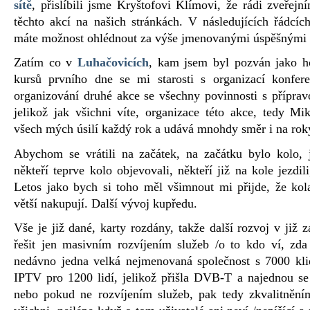
sítě
, přislíbili jsme Kryštofovi Klímovi, že rádi zveřej
těchto akcí na našich stránkách. V následujících řádcí
máte možnost ohlédnout za výše jmenovanými úspěšnými
Zatím co v
Luhačovicích
, kam jsem byl pozván jako ho
kursů prvního dne se mi starosti s organizací konfer
organizování druhé akce se všechny povinnosti s příprav
jelikož jak všichni víte, organizace této akce, tedy M
všech mých úsilí každý rok a udává mnohdy směr i na roky
Abychom se vrátili na začátek, na začátku bylo kolo, 
někteří teprve kolo objevovali, někteří již na kole jezdil
Letos jako bych si toho měl všimnout mi přijde, že kol
větší nakupují. Další vývoj kupředu.
Vše je již dané, karty rozdány, takže další rozvoj v již
řešit jen masivním rozvíjením služeb /o to kdo ví, zda
nedávno jedna velká nejmenovaná společnost s 7000 klie
IPTV pro 1200 lidí, jelikož přišla DVB-T a najednou se j
nebo pokud ne rozvíjením služeb, pak tedy zkvalitněním