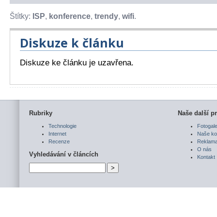
Štítky:
ISP
,
konference
,
trendy
,
wifi
.
Diskuze k článku
Diskuze ke článku je uzavřena.
Rubriky
Naše další pr
Technologie
Fotogale
Internet
Naše ko
Recenze
Reklam
O nás
Vyhledávání v článcích
Kontakt