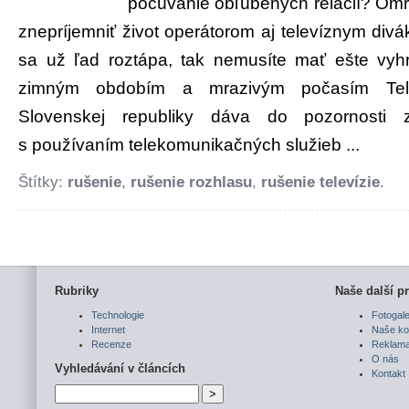
počúvanie obľúbených relácií? Om
znepríjemniť život operátorom aj televíznym divá
sa už ľad roztápa, tak nemusíte mať ešte vyhr
zimným obdobím a mrazivým počasím Tel
Slovenskej republiky dáva do pozornosti 
s používaním telekomunikačných služieb ...
Štítky:
rušenie
,
rušenie rozhlasu
,
rušenie televízie
.
Rubriky
Naše další pr
Technologie
Fotogale
Internet
Naše ko
Recenze
Reklam
O nás
Vyhledávání v článcích
Kontakt