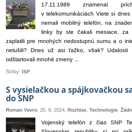
17.11.1989 znamenal pr
v telekomunikáciách Viete si dnes 
nemali mobilný telefón, na zriade
linky by ste čakali mesiace, za 
zaplatili pre mnohých nedostupnú sumu a o inte
netušili? Dnes už asi ťažko, však? Udalost
odštartovali mnohé zmeny ...
Štítky:
ISP
.
S vysielačkou a spájkovačkou sa
do SNP
Roman Vavro
, 20. 8. 2024,
Rozhlas
,
Technologie
.
Žádn
Vojenský telefón z čias SNP Te
Slovenskej republiky si pri príl