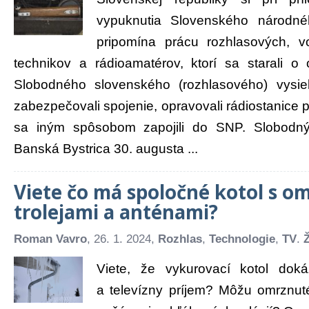
vypuknutia Slovenského národné
pripomína prácu rozhlasových, v
technikov a rádioamatérov, ktorí sa starali 
Slobodného slovenského (rozhlasového) vysielač
zabezpečovali spojenie, opravovali rádiostanice p
sa iným spôsobom zapojili do SNP. Slobodný
Banská Bystrica 30. augusta ...
Viete čo má spoločné kotol s o
trolejami a anténami?
Roman Vavro
, 26. 1. 2024,
Rozhlas
,
Technologie
,
TV
.
Viete, že vykurovací kotol doká
a televízny príjem? Môžu omrznuté