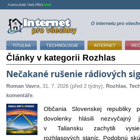
FUNGUJEME TAKÉ PŘES
IPV6
!
O internetu pro všech
Internet pro všechny
TITULKA
TECHNOLOGIE
INTERNET
RE
Články v kategorii Rozhlas
Nečakané rušenie rádiových si
Roman Vavro
, 31. 7. 2026 (před 2 týdny),
Rozhlas
,
Tech
komentáře
.
Občania Slovenskej republiky p
dovolenky hlásili nezvyčajný
v Taliansku zachytili vysie
rozhlasových staníc. Podobnú skú