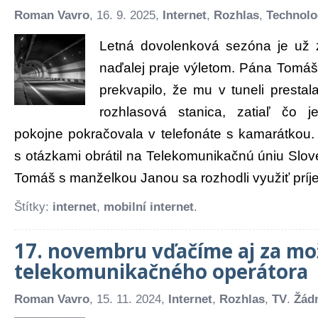
Roman Vavro
, 16. 9. 2025,
Internet
,
Rozhlas
,
Technolo
Letná dovolenková sezóna je už 
naďalej praje výletom. Pána Tomá
prekvapilo, že mu v tuneli presta
rozhlasová stanica, zatiaľ čo 
pokojne pokračovala v telefonáte s kamarátkou
s otázkami obrátil na Telekomunikačnú úniu Slov
Tomáš s manželkou Janou sa rozhodli využiť príj
Štítky:
internet
,
mobilní internet
.
17. novembru vďačíme aj za mo
telekomunikačného operátora
Roman Vavro
, 15. 11. 2024,
Internet
,
Rozhlas
,
TV
.
Žád