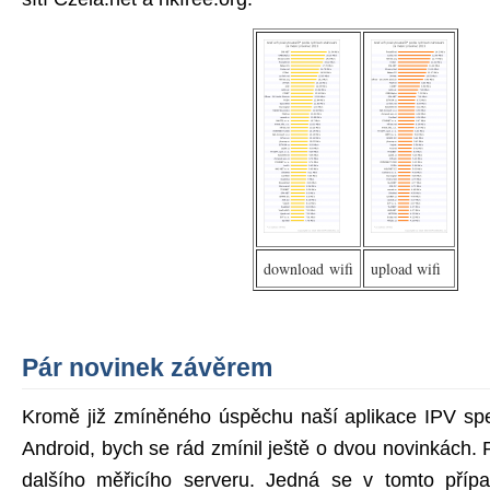
download wifi
upload wifi
Pár novinek závěrem
Kromě již zmíněného úspěchu naší aplikace IPV spe
Android, bych se rád zmínil ještě o dvou novinkách. P
dalšího měřicího serveru. Jedná se v tomto případ