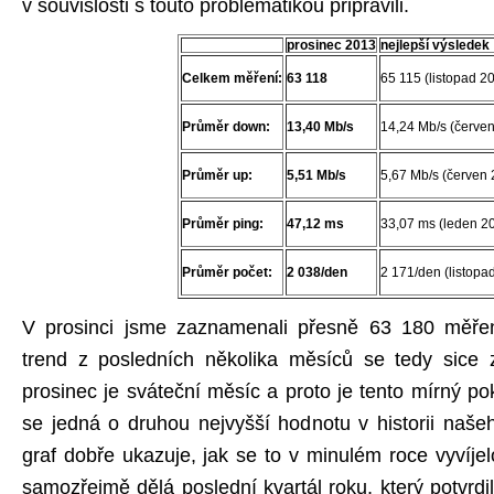
v souvislosti s touto problematikou připravili.
prosinec 2013
nejlepší výsledek
Celkem měření:
63 118
65 115 (listopad 2
Průměr down:
13,40 Mb/s
14,24 Mb/s (červe
Průměr up:
5,51 Mb/s
5,67 Mb/s (červen
Průměr ping:
47,12 ms
33,07 ms (leden 2
Průměr počet:
2 038/den
2 171/den (listopa
V prosinci jsme zaznamenali přesně 63 180 měřen
trend z posledních několika měsíců se tedy sice za
prosinec je sváteční měsíc a proto je tento mírný pok
se jedná o druhou nejvyšší hodnotu v historii naše
graf dobře ukazuje, jak se to v minulém roce vyvíje
samozřejmě dělá poslední kvartál roku, který potvrdi