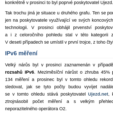
konkrétně v prosinci to byl poprvé poskytovatel Ujezd.
Tak trochu jiná je situace u druhého grafu. Ten se pom
jen na poskytovatele využívající ve svých koncových
technologii. V prosinci obhájil prvenství poskyto
a i z celoročního pohledu stal v této kategorii z
V deseti případech se umístil v první trojce, z toho čtyř
IPv6 měření
Velký nárůs byl v prosinci zaznamenán v přípa
rozsahů IPv6
. Meziměsíční nárůst o zhruba 45% 
134 měření a prosinec byl v tomto ohledu rekor
sledovat, jak se tyto počty budou vyvíjet nadál
se v tomto ohledu stává poskytovatel
Ujezd.net
, 
ztrojnásobil počet měření a s velkým přehl
neporazitelného operátora O2.