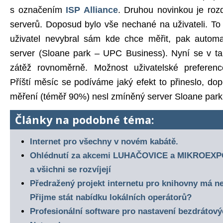
s označením
ISP Alliance
. Druhou novinkou je roz
serverů. Doposud bylo vše nechané na uživateli. T
uživatel nevybral sám kde chce měřit, pak automat
server (Sloane park – UPC Business). Nyní se v ta
zátěž rovnoměrně. Možnost uživatelské preferenc
Příští měsíc se podíváme jaký efekt to přineslo, dop
měření (téměř 90%) nesl zmíněný server Sloane par
Články na podobné téma:
Internet pro všechny v novém kabátě.
Ohlédnutí za akcemi LUHAČOVICE a MIKROEXPO.
a všichni se rozvíjejí
Předražený projekt internetu pro knihovny má n
Přijme stát nabídku lokálních operátorů?
Profesionální software pro nastavení bezdrátový