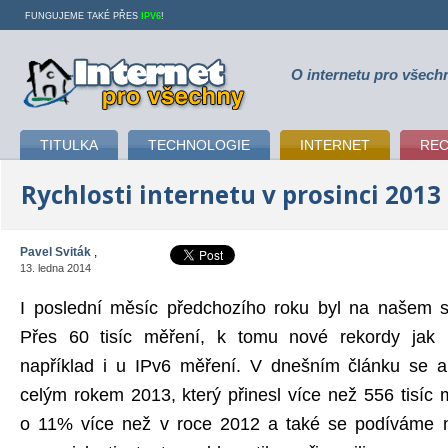
FUNGUJEME TAKÉ PŘES
IPV6
!
O internetu pro všech
Internet pro všechny
TITULKA
TECHNOLOGIE
INTERNET
RE
Rychlosti internetu v prosinci 2013
Pavel Sviták
,
13. ledna 2014
I poslední měsíc předchozího roku byl na našem s
Přes 60 tisíc měření, k tomu nové rekordy jak u
například i u IPv6 měření. V dnešním článku se 
celým rokem 2013, který přinesl více než 556 tisíc m
o 11% více než v roce 2012 a také se podíváme n