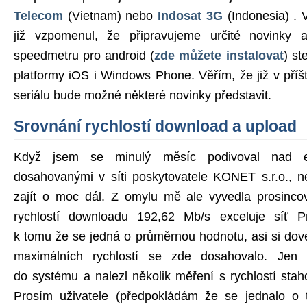
Telecom
(Vietnam) nebo
Indosat 3G
(Indonesia) .
již vzpomenul, že připravujeme určité novinky a
speedmetru pro android (
zde můžete instalovat
) st
platformy iOS i Windows Phone. Věřím, že již v příš
seriálu bude možné některé novinky představit.
Srovnání rychlostí download a upload
Když jsem se minulý měsíc podivoval nad ex
dosahovanými v síti poskytovatele KONET s.r.o., n
zajít o moc dál. Z omylu mě ale vyvedla prosinco
rychlostí downloadu 192,62 Mb/s exceluje síť P
k tomu že se jedná o průměrnou hodnotu, asi si dove
maximálních rychlostí se zde dosahovalo. Jen
do systému a nalezl několik měření s rychlostí sta
Prosím uživatele (předpokládám že se jednalo o 