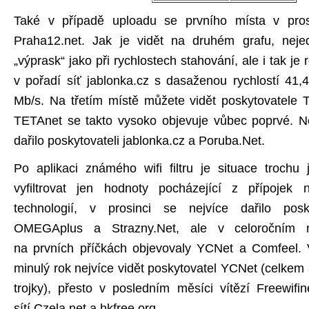
Také v případě uploadu se prvního místa v prosi
Praha12.net. Jak je vidět na druhém grafu, neje
„výprask“ jako při rychlostech stahování, ale i tak je
v pořadí síť jablonka.cz s dasaženou rychlostí 41,
Mb/s. Na třetím místě můžete vidět poskytovatel
TETAnet se takto vysoko objevuje vůbec poprvé. Nej
dařilo poskytovateli jablonka.cz a Poruba.Net.
Po aplikaci známého wifi filtru je situace trochu
vyfiltrovat jen hodnoty pocházející z přípojek 
technologií, v prosinci se nejvíce dařilo pos
OMEGAplus a Strazny.Net, ale v celoročním mě
na prvních příčkách objevovaly YCNet a Comfeel. 
minulý rok nejvíce vidět poskytovatel YCNet (celkem 
trojky), přesto v posledním měsíci vítězí Freewifi
sítí Czela.net a hkfree.org.