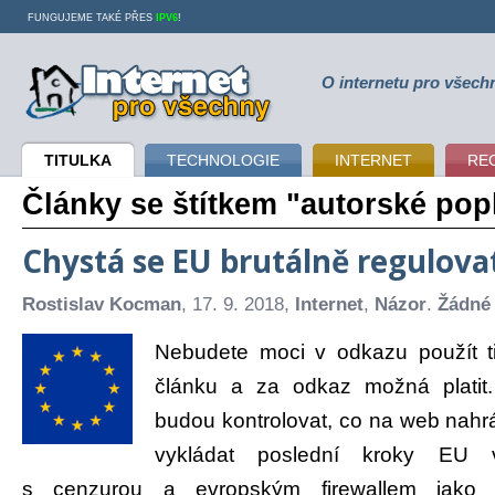
FUNGUJEME TAKÉ PŘES
IPV6
!
O internetu pro všech
Internet pro všechny
TITULKA
TECHNOLOGIE
INTERNET
RE
Články se štítkem "autorské pop
Chystá se EU brutálně regulova
Rostislav Kocman
, 17. 9. 2018,
Internet
,
Názor
.
Žádné
Nebudete moci v odkazu použít t
článku a za odkaz možná platit.
budou kontrolovat, co na web nahráv
vykládat poslední kroky EU v
s cenzurou a evropským firewallem jako