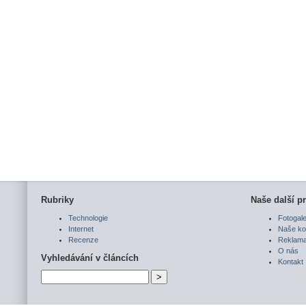
Rubriky
Naše další pr
Technologie
Fotogale
Internet
Naše ko
Recenze
Reklam
O nás
Vyhledávání v článcích
Kontakt