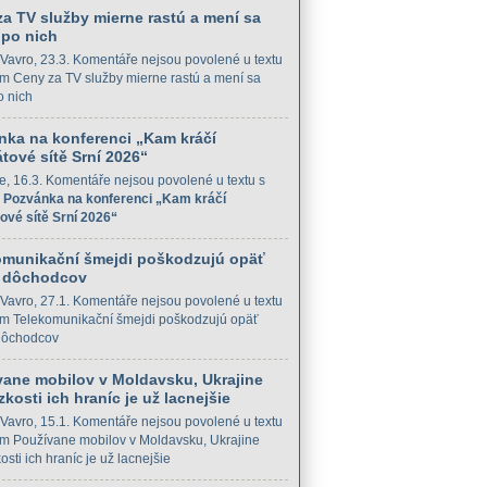
a TV služby mierne rastú a mení sa
 po nich
Vavro
, 23.3.
Komentáře nejsou povolené
u textu
m Ceny za TV služby mierne rastú a mení sa
o nich
nka na konferenci „Kam kráčí
tové sítě Srní 2026“
e
, 16.3.
Komentáře nejsou povolené
u textu s
m
Pozvánka na konferenci „Kam kráčí
ové sítě Srní 2026“
omunikační šmejdi poškodzujú opäť
 dôchodcov
Vavro
, 27.1.
Komentáře nejsou povolené
u textu
m Telekomunikační šmejdi poškodzujú opäť
dôchodcov
vane mobilov v Moldavsku, Ukrajine
ízkosti ich hraníc je už lacnejšie
Vavro
, 15.1.
Komentáře nejsou povolené
u textu
m Používane mobilov v Moldavsku, Ukrajine
kosti ich hraníc je už lacnejšie