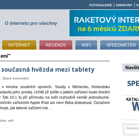
|
|
FOTOGALERIE
KNIHOVNY
K
O internetu pro všechny
INTERNET
RECENZE
WIFI
SPEEDMETER
zení"
 současná hvězda mezi tablety
Navšti
e
.
Žádné komentáře
.
čí v mnoha soudních sporech. Soudy v Německu, Holandsku
astavily jeho prodej. Určitě již tušíte o jakém zařízení bude dnešní
 Tab 10.1 to při příchodu na svět rozhodně neměl jednoduché.
nčním zařízením Apple iPad asi není třeba diskutovat. Označení
inuje, jak takové zařízení má ...
ablet
,
wifi
.
Reklama