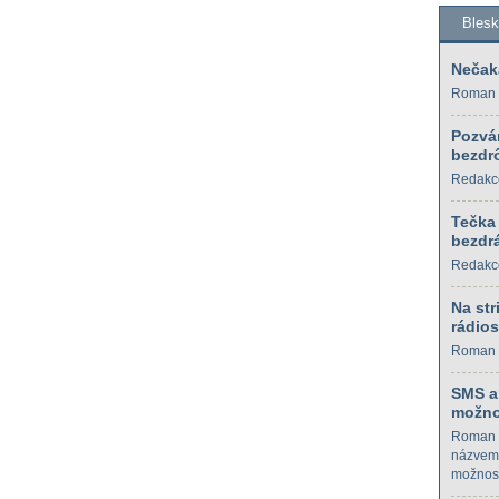
Bles
Nečak
Roman 
Pozvá
bezdrô
Redakc
Tečka
bezdrá
Redakc
Na str
rádios
Roman 
SMS a
možno
Roman 
názvem 
možnost