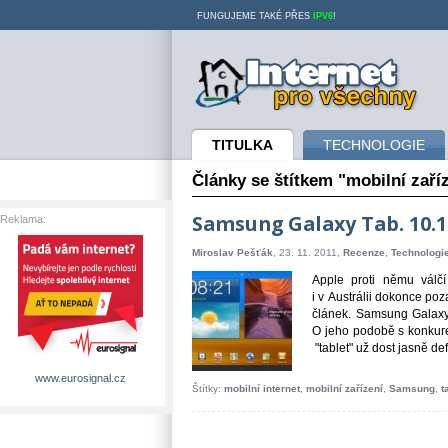
FUNGUJEME TAKÉ PŘES
IPV6
!
Internet pro všechny
TITULKA
TECHNOLOGIE
Články se štítkem "mobilní zaří
Samsung Galaxy Tab. 10.1
Reklama:
Miroslav Pešťák
, 23. 11. 2011,
Recenze
,
Technologi
Apple proti němu vál
i v Austrálii dokonce poz
článek. Samsung Galaxy
O jeho podobě s konkure
"tablet" už dost jasně def
www.eurosignal.cz
Štítky:
mobilní internet
,
mobilní zařízení
,
Samsung
,
t