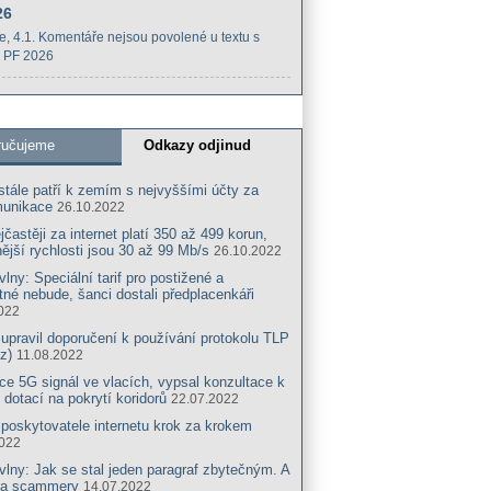
26
e
, 4.1.
Komentáře nejsou povolené
u textu s
 PF 2026
ručujeme
Odkazy odjinud
tále patří k zemím s nejvyššími účty za
munikace
26.10.2022
jčastěji za internet platí 350 až 499 korun,
ější rychlosti jsou 30 až 99 Mb/s
26.10.2022
vlny: Speciální tarif pro postižené a
né nebude, šanci dostali předplacenkáři
022
pravil doporučení k používání protokolu TLP
z)
11.08.2022
ce 5G signál ve vlacích, vypsal konzultace k
 dotací na pokrytí koridorů
22.07.2022
poskytovatele internetu krok za krokem
2022
vlny: Jak se stal jeden paragraf zbytečným. A
na scammery
14.07.2022