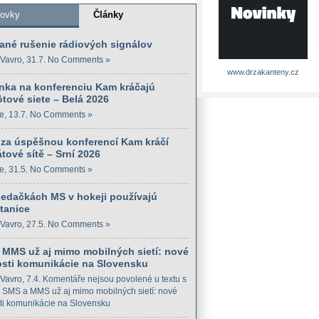
kovky
Články
ané rušenie rádiových signálov
Vavro
, 31.7.
No Comments »
www.drzakanteny.cz
nka na konferenciu Kam kráčajú
tové siete – Belá 2026
e
, 13.7.
No Comments »
 za úspěšnou konferencí Kam kráčí
tové sítě – Srní 2026
e
, 31.5.
No Comments »
iedačkách MS v hokeji používajú
tanice
Vavro
, 27.5.
No Comments »
 MMS už aj mimo mobilných sietí: nové
sti komunikácie na Slovensku
Vavro
, 7.4.
Komentáře nejsou povolené
u textu s
SMS a MMS už aj mimo mobilných sietí: nové
i komunikácie na Slovensku