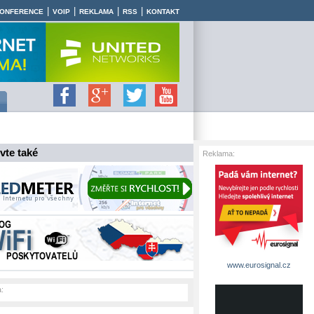
|
|
|
|
ONFERENCE
VOIP
REKLAMA
RSS
KONTAKT
vte také
Reklama:
www.eurosignal.cz
: