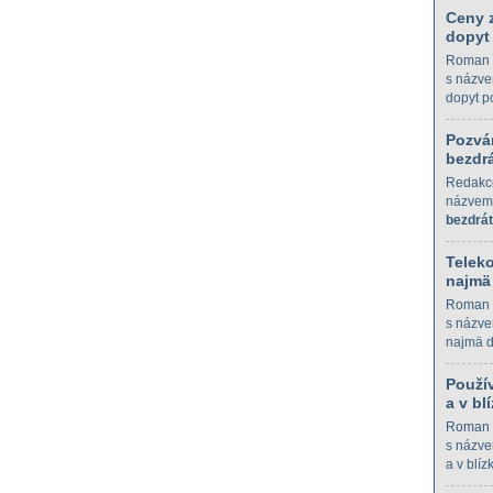
Ceny z
dopyt
Roman 
s názve
dopyt p
Pozvá
bezdrá
Redakc
názve
bezdrát
Telek
najmä
Roman 
s názve
najmä 
Použí
a v bl
Roman 
s názve
a v blíz