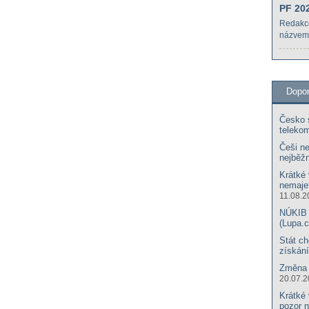
PF 20
Redakc
názvem
Dopo
Česko s
teleko
Češi ne
nejběžn
Krátké 
nemajet
11.08.2
NÚKIB u
(Lupa.c
Stát ch
získání
Změna 
20.07.
Krátké 
pozor 