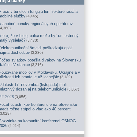
nější články
Prečo v tuneloch fungujú len niektoré rádiá a
mobilné služby
(4,445)
Vianočné ponuky regionálnych operátorov
(4,360)
Viete, že v bielej palici môže byť umiestnený
malý vysielač?
(3,473)
Telekomunikační šmejdi poškodzujú opäť
najmä dôchodcov
(3,230)
Počas sviatkov potešia divákov na Slovensku
ďalšie TV stanice
(3,216)
Používane mobilov v Moldavsku, Ukrajine a v
blízkosti ich hraníc je už lacnejšie
(3,189)
Udalosti 17. novembra (listopadu) mali
priaznivý dosah aj na telekomunikácie
(3,067)
PF 2026
(3,056)
Počet účastníkov konferencie na Slovensku
medziročne stúpol o viac ako 40 percent
(3,028)
Pozvánka na komunitní konferenci CSNOG
2026
(2,914)