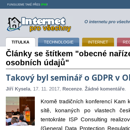
FUNGUJEME TAKÉ PŘES
IPV6
!
O internetu pro všech
Internet pro všechny
TITULKA
TECHNOLOGIE
INTERNET
RE
Články se štítkem "obecné naříz
osobních údajů"
Takový byl seminář o GDPR v O
Jiří Kysela
, 17. 11. 2017,
Recenze
.
Žádné komentáře
.
Kromě tradičních konferencí Kam k
sítě, konaných po vlastech čes
tentokráte ISP Consulting realiz
(General Data Protection Regulat