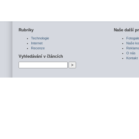
Rubriky
Naše další pr
Technologie
Fotogale
Internet
Naše ko
Recenze
Reklam
O nás
Vyhledávání v článcích
Kontakt