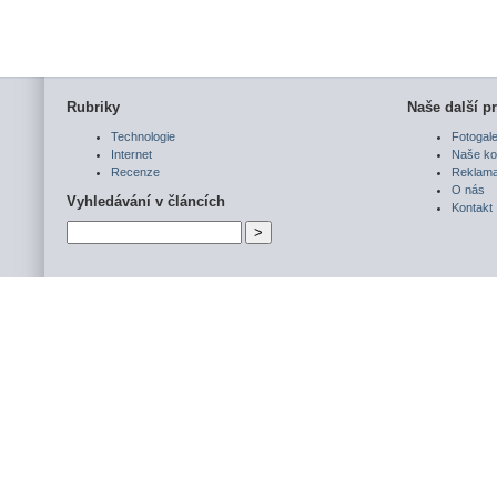
Rubriky
Naše další pr
Technologie
Fotogale
Internet
Naše ko
Recenze
Reklam
O nás
Vyhledávání v článcích
Kontakt