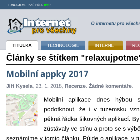
FUNGUJEME TAKÉ PŘES
IPV6
!
O internetu pro všech
Internet pro všechny
TITULKA
TECHNOLOGIE
INTERNET
RE
Články se štítkem "relaxujpotme
Mobilní appky 2017
Jiří Kysela
, 23. 1. 2018,
Recenze
.
Žádné komentáře
.
Mobilní aplikace dnes hýbou 
podotknout, že i v tuzemsku vzn
pěkná řádka šikovných aplikací. By
zůstávaly ve stínu a proto se s výb
seznámíme v tomto článku. Půjde o aplikace, v 