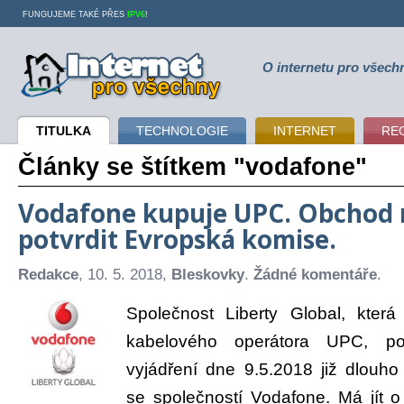
FUNGUJEME TAKÉ PŘES
IPV6
!
O internetu pro všech
Internet pro všechny
TITULKA
TECHNOLOGIE
INTERNET
RE
Články se štítkem "vodafone"
Vodafone kupuje UPC. Obchod 
potvrdit Evropská komise.
Redakce
, 10. 5. 2018,
Bleskovky
.
Žádné komentáře
.
Společnost Liberty Global, kter
kabelového operátora UPC, potv
vyjádření dne 9.5.2018 již dlouh
se společností Vodafone. Má jít o