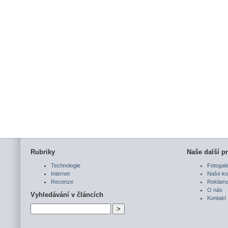
Rubriky
Naše další pr
Technologie
Fotogale
Internet
Naše ko
Recenze
Reklam
O nás
Vyhledávání v článcích
Kontakt