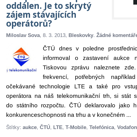
oddálen. Je to skrytý
zájem stávajících
operátorů?
Miloslav Sova
, 8. 3. 2013,
Bleskovky
.
Žádné komentář
ČTÚ dnes v poledne prostřednic
informoval o zastavení aukce n
Tiskovou zprávu naleznete zd
frekvencí, potřebných napříkla
očekávané technologie LTE a také pro vstu
operátora na náš telekomunikační trh, si stát s
do státního rozpočtu. ČTÚ deklarovalo jako h
konkurenceschopnosti na trhu a v konečném ...
Štítky:
aukce
,
ČTÚ
,
LTE
,
T-Mobile
,
Telefónica
,
Vodafon